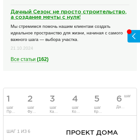
Дачный Сезон: не просто строительство,
а создание мечты с нуля!
Мы стремимся помочь нашим клиентам создать
идеальное пространство для жизни, начиная с самого
важного шага — выбора участка.
21.10.2024
Все статьи
(162)
шаг
1
2
3
4
5
6
Данные
шаг
шаг
шаг
шаг
шаг
Проект
Фундамент
Каркас и стены
Коммуникации
Крыша
ШАГ 1 ИЗ 6
ПРОЕКТ ДОМА