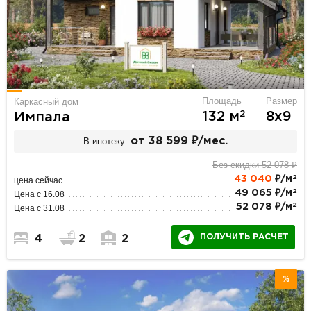
Площадь
Размер
Каркасный дом
2
132 м
8х9
Импала
В ипотеку:
от 38 599 ₽/мес.
Без скидки 52 078 ₽
2
43 040
₽/м
цена сейчас
2
49 065 ₽/м
Цена с 16.08
2
52 078 ₽/м
Цена с 31.08
ПОЛУЧИТЬ РАСЧЕТ
4
2
2
%