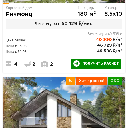
Площадь
Размер
Каркасный дом
2
180 м
8.5х10
Ричмонд
В ипотеку:
от 50 129 ₽/мес.
Без скидки 49 598 ₽
2
40 990
₽/м
цена сейчас
2
46 729 ₽/м
Цена с 16.08
2
49 598 ₽/м
Цена с 31.08
ПОЛУЧИТЬ РАСЧЕТ
4
2
2
%
Хит продаж!
ЭКО