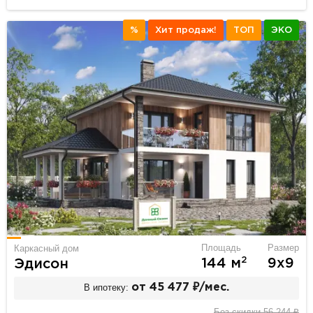
%
Хит продаж!
ТОП
ЭКО
Площадь
Размер
Каркасный дом
2
144 м
9х9
Эдисон
В ипотеку:
от 45 477 ₽/мес.
Без скидки 56 244 ₽