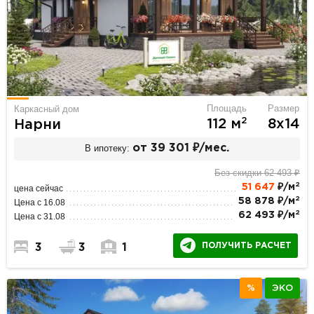
Площадь
Размер
Каркасный дом
2
112 м
8х14
Нарни
В ипотеку:
от 39 301 ₽/мес.
Без скидки 62 493 ₽
2
51 647
₽/м
цена сейчас
2
58 878 ₽/м
Цена с 16.08
2
62 493 ₽/м
Цена с 31.08
ПОЛУЧИТЬ РАСЧЕТ
3
3
1
%
ЭКО