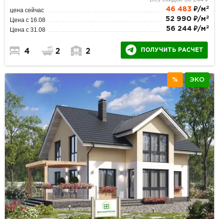
2
46 483
₽/м
цена сейчас
2
52 990 ₽/м
Цена с 16.08
2
56 244 ₽/м
Цена с 31.08
ПОЛУЧИТЬ РАСЧЕТ
4
2
2
%
ЭКО