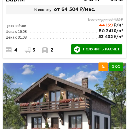
В ипотеку:
от 64 504 ₽/мес.
Без скидки 53 432 ₽
2
44 159
₽/м
цена сейчас
2
50 341 ₽/м
Цена с 16.08
2
53 432 ₽/м
Цена с 31.08
ПОЛУЧИТЬ РАСЧЕТ
4
3
2
%
ЭКО