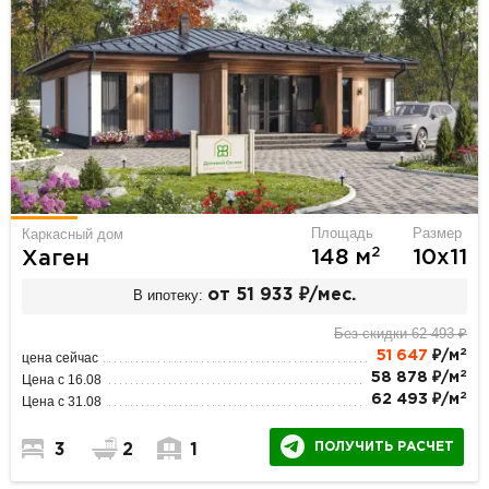
Площадь
Размер
Каркасный дом
2
148 м
10х11
Хаген
В ипотеку:
от 51 933 ₽/мес.
Без скидки 62 493 ₽
2
51 647
₽/м
цена сейчас
2
58 878 ₽/м
Цена с 16.08
2
62 493 ₽/м
Цена с 31.08
ПОЛУЧИТЬ РАСЧЕТ
3
2
1