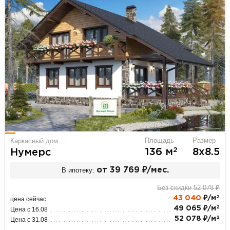
Площадь
Размер
Каркасный дом
2
136 м
8х8.5
Нумерс
В ипотеку:
от 39 769 ₽/мес.
Без скидки 52 078 ₽
2
43 040
₽/м
цена сейчас
2
49 065 ₽/м
Цена с 16.08
2
52 078 ₽/м
Цена с 31.08