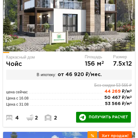
Площадь
Размер
Каркасный дом
2
156 м
7.5х12
Чойс
В ипотеку:
от 46 920 ₽/мес.
Без скидки 53 566 ₽
2
44 269
₽/м
цена сейчас
2
50 467 ₽/м
Цена с 16.08
2
53 566 ₽/м
Цена с 31.08
ПОЛУЧИТЬ РАСЧЕТ
4
2
2
%
Хит продаж!