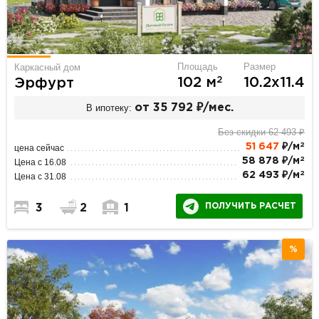
Площадь
Размер
Каркасный дом
2
102 м
10.2х11.4
Эрфурт
В ипотеку:
от 35 792 ₽/мес.
Без скидки 62 493 ₽
2
51 647
₽/м
цена сейчас
2
58 878 ₽/м
Цена с 16.08
2
62 493 ₽/м
Цена с 31.08
ПОЛУЧИТЬ РАСЧЕТ
3
2
1
%