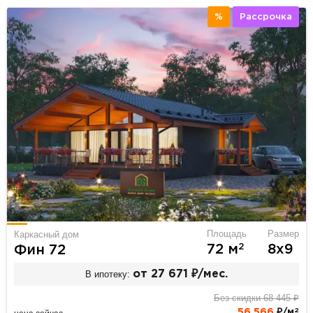
%
Рассрочка
Площадь
Размер
Каркасный дом
2
72 м
8х9
Фин 72
В ипотеку:
от 27 671 ₽/мес.
Без скидки 68 445 ₽
2
56 566
₽/м