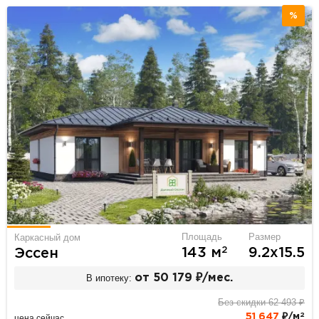
%
Площадь
Размер
Каркасный дом
2
143 м
9.2х15.5
Эссен
В ипотеку:
от 50 179 ₽/мес.
Без скидки 62 493 ₽
2
51 647
₽/м
цена сейчас