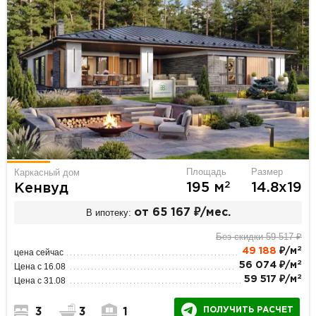
Площадь
Размер
Каркасный дом
2
195 м
14.8х19
Кенвуд
В ипотеку:
от 65 167 ₽/мес.
Без скидки 59 517 ₽
2
49 188
₽/м
цена сейчас
2
56 074 ₽/м
Цена с 16.08
2
59 517 ₽/м
Цена с 31.08
ПОЛУЧИТЬ РАСЧЕТ
3
3
1