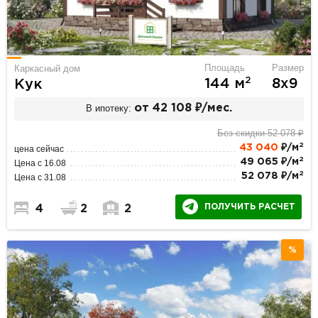
Площадь
Размер
Каркасный дом
2
144 м
8х9
Кук
В ипотеку:
от 42 108 ₽/мес.
Без скидки 52 078 ₽
2
43 040
₽/м
цена сейчас
2
49 065 ₽/м
Цена с 16.08
2
52 078 ₽/м
Цена с 31.08
ПОЛУЧИТЬ РАСЧЕТ
4
2
2
%