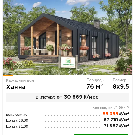
Площадь
Размер
Каркасный дом
2
76 м
8х9.5
Ханна
В ипотеку:
от 30 669 ₽/мес.
Без скидки 71 867 ₽
2
59 395
₽/м
цена сейчас
2
67 710 ₽/м
Цена с 16.08
2
71 867 ₽/м
Цена с 31.08