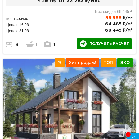
В ипотеку:
от 32 283 ₽/мес.
Без скидки 68 445 ₽
2
56 566
₽/м
цена сейчас
2
64 485 ₽/м
Цена с 16.08
2
68 445 ₽/м
Цена с 31.08
ПОЛУЧИТЬ РАСЧЕТ
3
1
1
%
Хит продаж!
ТОП
ЭКО