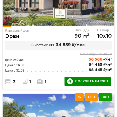
Площадь
Размер
Каркасный дом
2
90 м
10х10
Эрви
В ипотеку:
от 34 589 ₽/мес.
Без скидки 68 445 ₽
2
56 566
₽/м
цена сейчас
2
64 485 ₽/м
Цена с 16.08
2
68 445 ₽/м
Цена с 31.08
ПОЛУЧИТЬ РАСЧЕТ
3
1
1
%
ТОП
ЭКО