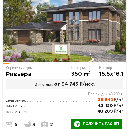
Площадь
Размер
Каркасный дом
2
350 м
15.6х16.1
Ривьера
В ипотеку:
от 94 743 ₽/мес.
Без скидки 48 209 ₽
2
39 842
₽/м
цена сейчас
2
45 420 ₽/м
Цена с 16.08
2
48 209 ₽/м
Цена с 31.08
ПОЛУЧИТЬ РАСЧЕТ
5
3
2