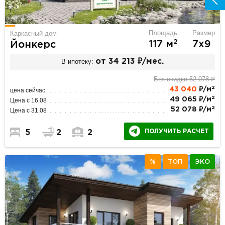
Площадь
Размер
Каркасный дом
2
117 м
7х9
Йонкерс
В ипотеку:
от 34 213 ₽/мес.
Без скидки 52 078 ₽
2
43 040
₽/м
цена сейчас
2
49 065 ₽/м
Цена с 16.08
2
52 078 ₽/м
Цена с 31.08
ПОЛУЧИТЬ РАСЧЕТ
5
2
2
%
ТОП
ЭКО