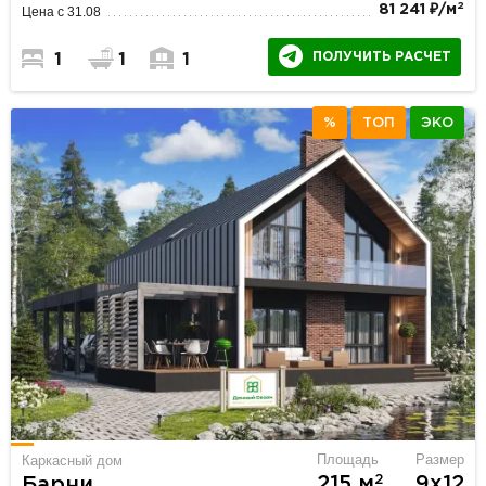
2
81 241 ₽/м
Цена с 31.08
ПОЛУЧИТЬ РАСЧЕТ
1
1
1
%
ТОП
ЭКО
Площадь
Размер
Каркасный дом
2
215 м
9х12
Барни