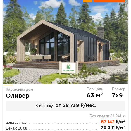
Площадь
Размер
Каркасный дом
2
63 м
7х9
Оливер
В ипотеку:
от 28 739 ₽/мес.
Без скидки 81 241 ₽
2
67 142
₽/м
цена сейчас
2
76 541 ₽/м
Цена с 16.08