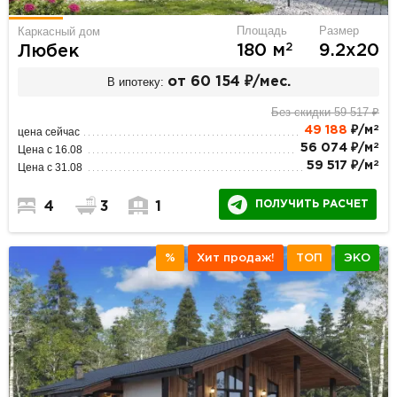
Площадь
Размер
Каркасный дом
2
180 м
9.2х20
Любек
В ипотеку:
от 60 154 ₽/мес.
Без скидки 59 517 ₽
2
49 188
₽/м
цена сейчас
2
56 074 ₽/м
Цена с 16.08
2
59 517 ₽/м
Цена с 31.08
ПОЛУЧИТЬ РАСЧЕТ
4
3
1
%
Хит продаж!
ТОП
ЭКО