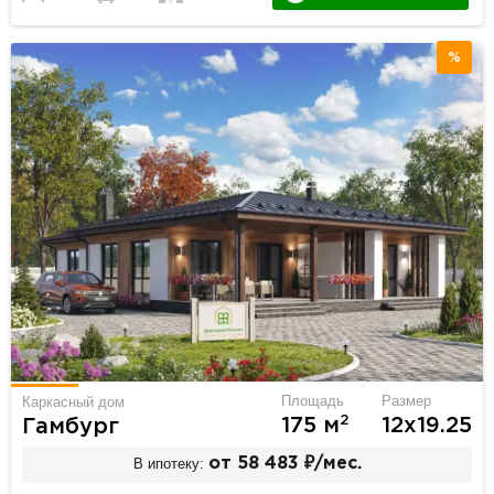
%
Площадь
Размер
Каркасный дом
2
175 м
12х19.25
Гамбург
В ипотеку:
от 58 483 ₽/мес.