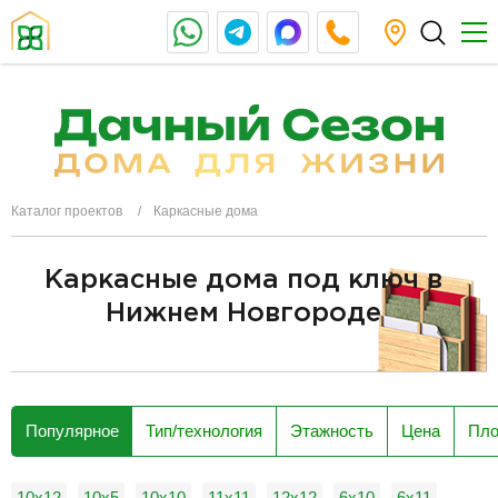
Каталог проектов
Каркасные дома
Каркасные дома под ключ в
Нижнем Новгороде
разделитель
Популярное
Тип/технология
Этажность
Цена
Пл
10x12
10x5
10х10
11х11
12x12
6x10
6x11