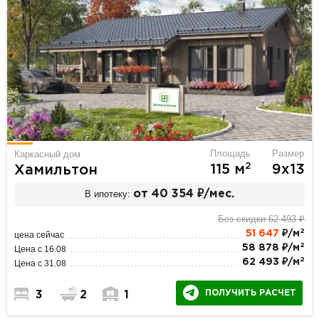
Площадь
Размер
Каркасный дом
2
115 м
9х13
Хамильтон
В ипотеку:
от 40 354 ₽/мес.
Без скидки 62 493 ₽
2
51 647
₽/м
цена сейчас
2
58 878 ₽/м
Цена с 16.08
2
62 493 ₽/м
Цена с 31.08
ПОЛУЧИТЬ РАСЧЕТ
3
2
1