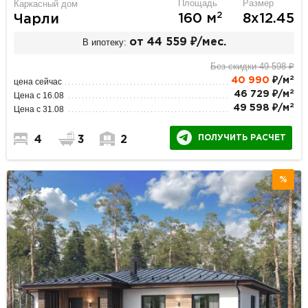
Площадь
Размер
Каркасный дом
2
160 м
8х12.45
Чарли
В ипотеку:
от 44 559 ₽/мес.
Без скидки 49 598 ₽
2
40 990
₽/м
цена сейчас
2
46 729 ₽/м
Цена с 16.08
2
49 598 ₽/м
Цена с 31.08
ПОЛУЧИТЬ РАСЧЕТ
4
3
2
%