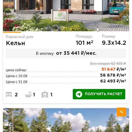
Площадь
Размер
Каркасный дом
2
101 м
9.3х14.2
Кельн
В ипотеку:
от 35 441 ₽/мес.
Без скидки 62 493 ₽
2
51 647
₽/м
цена сейчас
2
58 878 ₽/м
Цена с 16.08
2
62 493 ₽/м
Цена с 31.08
ПОЛУЧИТЬ РАСЧЕТ
2
1
1
%