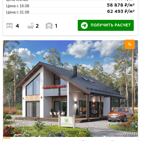
2
58 878 ₽/м
Цена с 16.08
2
62 493 ₽/м
Цена с 31.08
ПОЛУЧИТЬ РАСЧЕТ
4
2
1
%