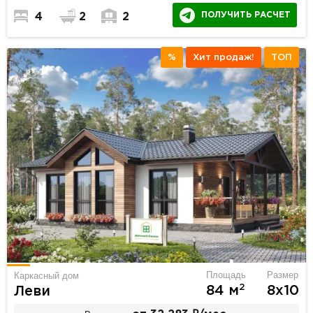
ПОЛУЧИТЬ РАСЧЕТ
4
2
2
%
Хит продаж!
ТОП
Площадь
Размер
Каркасный дом
2
84 м
8х10
Леви