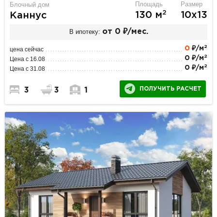
Площадь
Размер
Блочный дом
2
130 м
10х13
Каннус
В ипотеку:
от 0 ₽/мес.
2
0
₽/м
цена сейчас
2
0 ₽/м
Цена с 16.08
2
0 ₽/м
Цена с 31.08
ПОЛУЧИТЬ РАСЧЕТ
3
3
1