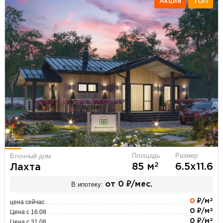
Акция
ТОП
Площадь
Размер
Блочный дом
2
85 м
6.5х11.6
Лахта
В ипотеку:
от 0 ₽/мес.
2
0
₽/м
цена сейчас
2
0 ₽/м
Цена с 16.08
2
0 ₽/м
Цена с 31.08