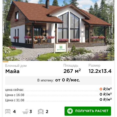
Площадь
Размер
Блочный дом
2
267 м
12.2х13.4
Майа
В ипотеку:
от 0 ₽/мес.
2
0
₽/м
цена сейчас
2
0 ₽/м
Цена с 16.08
2
0 ₽/м
Цена с 31.08
ПОЛУЧИТЬ РАСЧЕТ
4
3
2