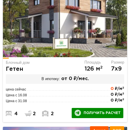
Площадь
Размер
Блочный дом
2
126 м
7х9
Гетен
В ипотеку:
от 0 ₽/мес.
2
0
₽/м
цена сейчас
2
0 ₽/м
Цена с 16.08
2
0 ₽/м
Цена с 31.08
ПОЛУЧИТЬ РАСЧЕТ
4
2
2