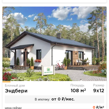
Площадь
Размер
Блочный дом
2
108 м
9х12
Эндбери
В ипотеку:
от 0 ₽/мес.
2
0
₽/м
цена сейчас