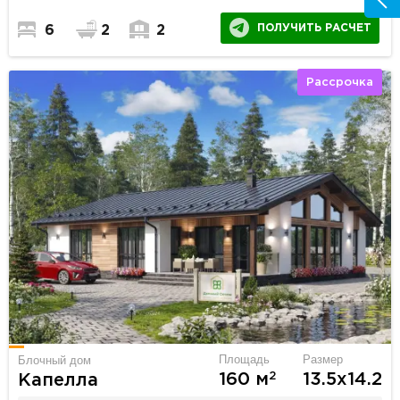
ПОЛУЧИТЬ РАСЧЕТ
6
2
2
Рассрочка
Площадь
Размер
Блочный дом
2
160 м
13.5х14.2
Капелла