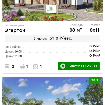
Площадь
Размер
Блочный дом
2
88 м
8х11
Эгертон
В ипотеку:
от 0 ₽/мес.
2
0
₽/м
цена сейчас
2
0 ₽/м
Цена с 16.08
2
0 ₽/м
Цена с 31.08
ПОЛУЧИТЬ РАСЧЕТ
2
1
1
ЭКО