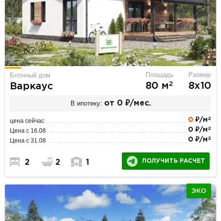
Площадь
Размер
Блочный дом
2
80 м
8х10
Варкаус
В ипотеку:
от 0 ₽/мес.
2
0
₽/м
цена сейчас
2
0 ₽/м
Цена с 16.08
2
0 ₽/м
Цена с 31.08
ПОЛУЧИТЬ РАСЧЕТ
2
2
1
ЭКО