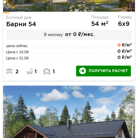
Площадь
Размер
Блочный дом
2
54 м
6х9
Барни 54
В ипотеку:
от 0 ₽/мес.
2
0
₽/м
цена сейчас
2
0 ₽/м
Цена с 16.08
2
0 ₽/м
Цена с 31.08
ПОЛУЧИТЬ РАСЧЕТ
2
1
1