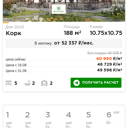
Площадь
Размер
Дом 10x10
2
188 м
10.75х10.75
Корк
В ипотеку:
от 52 357 ₽/мес.
Без скидки 49 598 ₽
2
40 990
₽/м
цена сейчас
2
46 729 ₽/м
Цена с 16.08
2
49 598 ₽/м
Цена с 31.08
ПОЛУЧИТЬ РАСЧЕТ
5
2
2
шаг
1
2
3
4
5
6
Данные
шаг
шаг
шаг
шаг
шаг
Проект
Фундамент
Каркас и стены
Коммуникации
Крыша