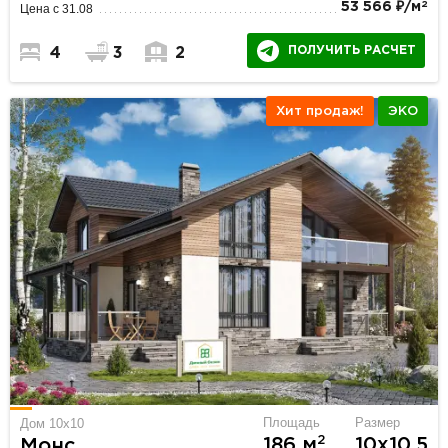
2
53 566 ₽/м
Цена с 31.08
ПОЛУЧИТЬ РАСЧЕТ
4
3
2
Хит продаж!
ЭКО
Площадь
Размер
Дом 10x10
2
186 м
10х10.5
Монс