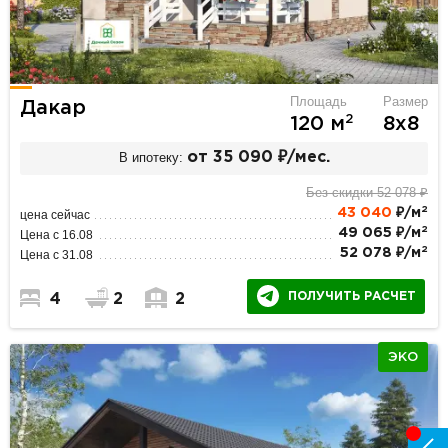
Площадь
Размер
Дакар
2
120 м
8х8
В ипотеку:
от 35 090 ₽/мес.
Без скидки 52 078 ₽
2
43 040
₽/м
цена сейчас
2
49 065 ₽/м
Цена с 16.08
2
52 078 ₽/м
Цена с 31.08
ПОЛУЧИТЬ РАСЧЕТ
4
2
2
ЭКО