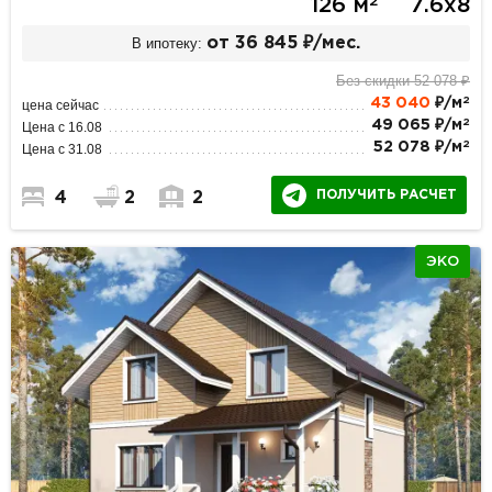
2
126 м
7.6х8
В ипотеку:
от 36 845 ₽/мес.
Без скидки 52 078 ₽
2
43 040
₽/м
цена сейчас
2
49 065 ₽/м
Цена с 16.08
2
52 078 ₽/м
Цена с 31.08
ПОЛУЧИТЬ РАСЧЕТ
4
2
2
ЭКО