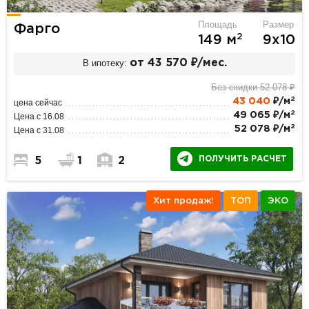
Площадь
Размер
Фарго
2
149 м
9х10
В ипотеку:
от 43 570 ₽/мес.
Без скидки 52 078 ₽
2
43 040
₽/м
цена сейчас
2
49 065 ₽/м
Цена с 16.08
2
52 078 ₽/м
Цена с 31.08
ПОЛУЧИТЬ РАСЧЕТ
5
1
2
Хит продаж!
ТОП
ЭКО