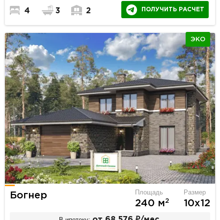
ПОЛУЧИТЬ РАСЧЕТ
4
3
2
ЭКО
Площадь
Размер
Богнер
2
240 м
10х12
В ипотеку:
от 68 576 ₽/мес.