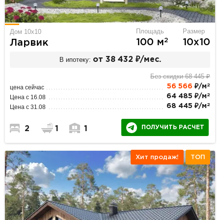
Площадь
Размер
Дом 10x10
2
100 м
10х10
Ларвик
В ипотеку:
от 38 432 ₽/мес.
Без скидки 68 445 ₽
2
56 566
₽/м
цена сейчас
2
64 485 ₽/м
Цена с 16.08
2
68 445 ₽/м
Цена с 31.08
ПОЛУЧИТЬ РАСЧЕТ
2
1
1
Хит продаж!
ТОП