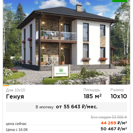
Площадь
Размер
Дом 10x10
2
185 м
10х10
Генуя
В ипотеку:
от 55 643 ₽/мес.
Без скидки 53 566 ₽
2
44 269
₽/м
цена сейчас
2
50 467 ₽/м
Цена с 16.08