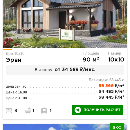
Площадь
Размер
Дом 10x10
2
90 м
10х10
Эрви
В ипотеку:
от 34 589 ₽/мес.
Без скидки 68 445 ₽
2
56 566
₽/м
цена сейчас
2
64 485 ₽/м
Цена с 16.08
2
68 445 ₽/м
Цена с 31.08
ПОЛУЧИТЬ РАСЧЕТ
3
1
1
ЭКО