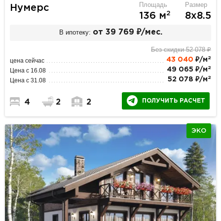
Площадь
Размер
Нумерс
2
136 м
8х8.5
В ипотеку:
от 39 769 ₽/мес.
Без скидки 52 078 ₽
2
43 040
₽/м
цена сейчас
2
49 065 ₽/м
Цена с 16.08
2
52 078 ₽/м
Цена с 31.08
ПОЛУЧИТЬ РАСЧЕТ
4
2
2
ЭКО