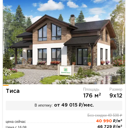
Площадь
Размер
Тиса
2
176 м
9х12
В ипотеку:
от 49 015 ₽/мес.
Без скидки 49 598 ₽
2
40 990
₽/м
цена сейчас
2
46 729 ₽/м
Цена с 16.08