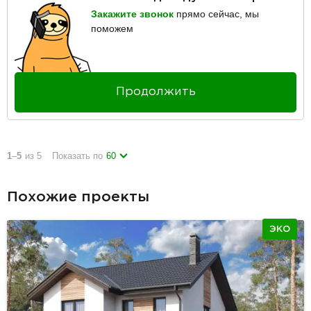
Закажите звонок
прямо сейчас, мы
поможем
Продолжить
1
–
5
из 5
Показать по
60
Похожие проекты
ЭКО