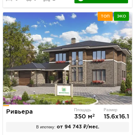
ТОП
ЭКО
Площадь
Размер
Ривьера
2
350 м
15.6х16.1
В ипотеку:
от 94 743 ₽/мес.