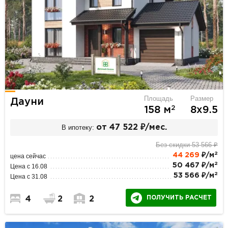
Площадь
Размер
Дауни
2
158 м
8х9.5
В ипотеку:
от 47 522 ₽/мес.
Без скидки 53 566 ₽
2
44 269
₽/м
цена сейчас
2
50 467 ₽/м
Цена с 16.08
2
53 566 ₽/м
Цена с 31.08
ПОЛУЧИТЬ РАСЧЕТ
4
2
2