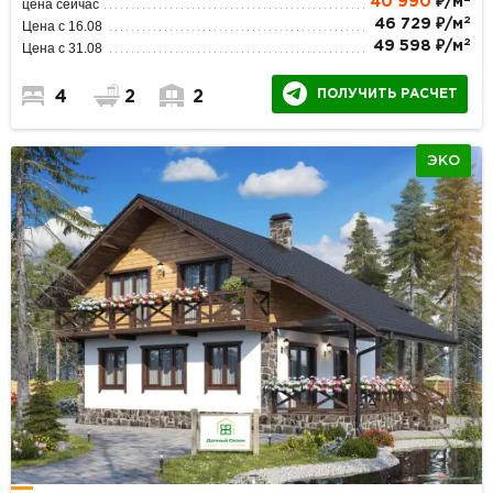
40 990
₽/м
цена сейчас
2
46 729 ₽/м
Цена с 16.08
2
49 598 ₽/м
Цена с 31.08
ПОЛУЧИТЬ РАСЧЕТ
4
2
2
ЭКО