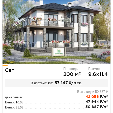
Площадь
Размер
Сет
2
200 м
9.6х11.4
В ипотеку:
от 57 147 ₽/мес.
Без скидки 50 887 ₽
2
42 056
₽/м
цена сейчас
2
47 944 ₽/м
Цена с 16.08
2
50 887 ₽/м
Цена с 31.08