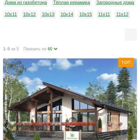
Дома из газобетона
Тёплая керамика
Загородные дома
10х11
10х12
10х13
10х14
10х15
11х11
11х12
11х13
11х14
11х15
12х12
12х13
1
–
5
из 5
Показать по
60
ТОП