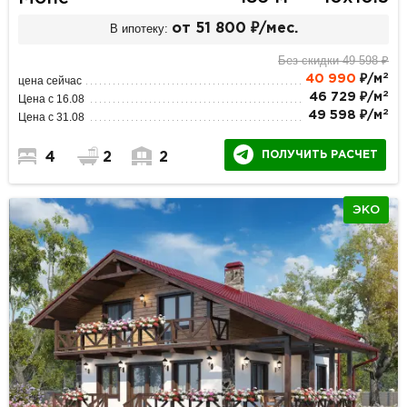
В ипотеку:
от 51 800 ₽/мес.
Без скидки 49 598 ₽
2
40 990
₽/м
цена сейчас
2
46 729 ₽/м
Цена с 16.08
2
49 598 ₽/м
Цена с 31.08
ПОЛУЧИТЬ РАСЧЕТ
4
2
2
ЭКО