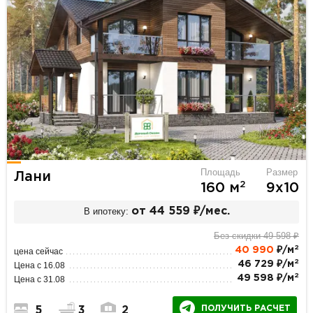
Площадь
Размер
Лани
2
160 м
9х10
В ипотеку:
от 44 559 ₽/мес.
Без скидки 49 598 ₽
2
40 990
₽/м
цена сейчас
2
46 729 ₽/м
Цена с 16.08
2
49 598 ₽/м
Цена с 31.08
ПОЛУЧИТЬ РАСЧЕТ
5
3
2