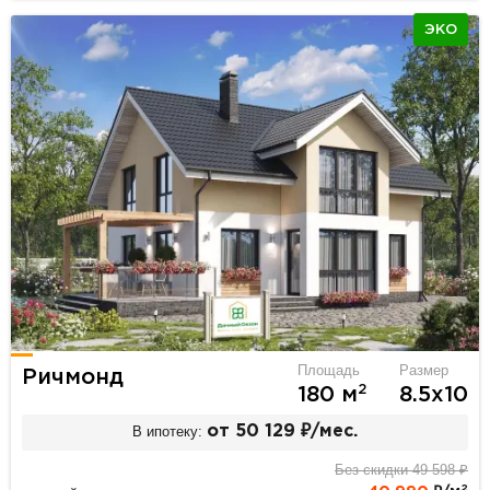
ЭКО
Площадь
Размер
Ричмонд
2
180 м
8.5х10
В ипотеку:
от 50 129 ₽/мес.
Без скидки 49 598 ₽
2