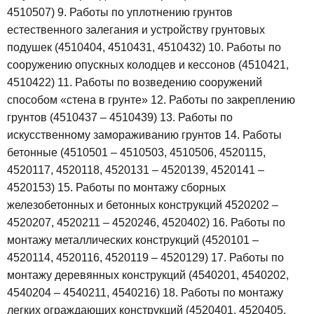
4510507)
9. Работы по уплотнению грунтов
естественного залегания и устройству грунтовых
подушек (4510404, 4510431, 4510432)
10. Работы по
сооружению опускных колодцев и кессонов (4510421,
4510422)
11. Работы по возведению сооружений
способом «стена в грунте»
12. Работы по закреплению
грунтов (4510437 – 4510439)
13. Работы по
искусственному замораживанию грунтов
14. Работы
бетонные (4510501 – 4510503, 4510506, 4520115,
4520117, 4520118, 4520131 – 4520139, 4520141 –
4520153)
15. Работы по монтажу сборных
железобетонных и бетонных конструкций 4520202 –
4520207, 4520211 – 4520246, 4520402)
16. Работы по
монтажу металлических конструкций (4520101 –
4520114, 4520116, 4520119 – 4520129)
17. Работы по
монтажу деревянных конструкций (4540201, 4540202,
4540204 – 4540211, 4540216)
18. Работы по монтажу
легких ограждающих конструкций (4520401, 4520405,