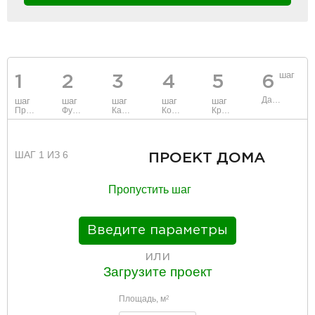
шаг
1
2
3
4
5
6
Данные
шаг
шаг
шаг
шаг
шаг
Проект
Фундамент
Каркас и стены
Коммуникации
Крыша
ШАГ 1 ИЗ 6
ПРОЕКТ ДОМА
Пропустить шаг
Введите параметры
или
Загрузите проект
Площадь, м
2