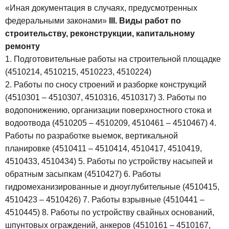
«Иная документация в случаях, предусмотренных
федеральными законами»
III. Виды работ по
строительству, реконструкции, капитальному
ремонту
1. Подготовительные работы на строительной площадке
(4510214, 4510215, 4510223, 4510224)
2. Работы по сносу строений и разборке конструкций
(4510301 – 4510307, 4510316, 4510317)
3. Работы по
водопонижению, организации поверхностного стока и
водоотвода (4510205 – 4510209, 4510461 – 4510467)
4.
Работы по разработке выемок, вертикальной
планировке (4510411 – 4510414, 4510417, 4510419,
4510433, 4510434)
5. Работы по устройству насыпей и
обратным засыпкам (4510427)
6. Работы
гидромеханизированные и дноуглубительные (4510415,
4510423 – 4510426)
7. Работы взрывные (4510441 –
4510445)
8. Работы по устройству свайных оснований,
шпунтовых ограждений, анкеров (4510161 – 4510167,