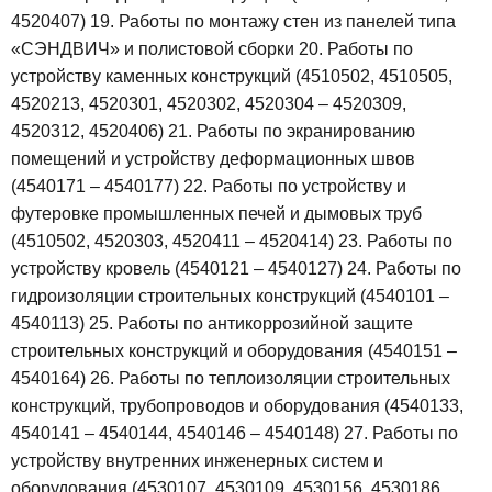
4520407)
19. Работы по монтажу стен из панелей типа
«СЭНДВИЧ» и полистовой сборки
20. Работы по
устройству каменных конструкций (4510502, 4510505,
4520213, 4520301, 4520302, 4520304 – 4520309,
4520312, 4520406)
21. Работы по экранированию
помещений и устройству деформационных швов
(4540171 – 4540177)
22. Работы по устройству и
футеровке промышленных печей и дымовых труб
(4510502, 4520303, 4520411 – 4520414)
23. Работы по
устройству кровель (4540121 – 4540127)
24. Работы по
гидроизоляции строительных конструкций (4540101 –
4540113)
25. Работы по антикоррозийной защите
строительных конструкций и оборудования (4540151 –
4540164)
26. Работы по теплоизоляции строительных
конструкций, трубопроводов и оборудования (4540133,
4540141 – 4540144, 4540146 – 4540148)
27. Работы по
устройству внутренних инженерных систем и
оборудования (4530107, 4530109, 4530156, 4530186,