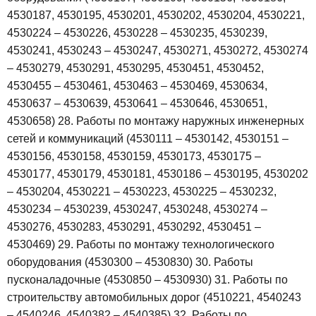
4530187, 4530195, 4530201, 4530202, 4530204, 4530221,
4530224 – 4530226, 4530228 – 4530235, 4530239,
4530241, 4530243 – 4530247, 4530271, 4530272, 4530274
– 4530279, 4530291, 4530295, 4530451, 4530452,
4530455 – 4530461, 4530463 – 4530469, 4530634,
4530637 – 4530639, 4530641 – 4530646, 4530651,
4530658)
28. Работы по монтажу наружных инженерных
сетей и коммуникаций (4530111 – 4530142, 4530151 –
4530156, 4530158, 4530159, 4530173, 4530175 –
4530177, 4530179, 4530181, 4530186 – 4530195, 4530202
– 4530204, 4530221 – 4530223, 4530225 – 4530232,
4530234 – 4530239, 4530247, 4530248, 4530274 –
4530276, 4530283, 4530291, 4530292, 4530451 –
4530469)
29. Работы по монтажу технологического
оборудования (4530300 – 4530830)
30. Работы
пусконаладочные (4530850 – 4530930)
31. Работы по
строительству автомобильных дорог (4510221, 4540243
– 4540246, 4540382 – 4540385)
32. Работы по