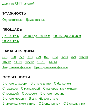
Дома из СИП панелей
ЭТАЖНОСТЬ
Одноэтажные
Двухэтажные
ПЛОЩАДЬ
До 100 кв.м
От 100 до 150 кв.м
От 150 до 200 кв.м
От 200 кв.м
ГАБАРИТЫ ДОМА
6х6
6х8
7х7
7х8
7х9
8х8
8х9
8х10
9х9
10х10
10х12
11х11
12х12
13х13
14х14
Квадратной формы
Прямоугольной формы
ОСОБЕННОСТИ
В стиле фахверк
В стиле шале
С балконом
С гаражом
С мансардой
С панорамными окнами
С террасой
С эркером
В стиле прованс
В стиле модерн
В английском стиле
В американском стиле
С 2 спальнями
С 3 спальнями