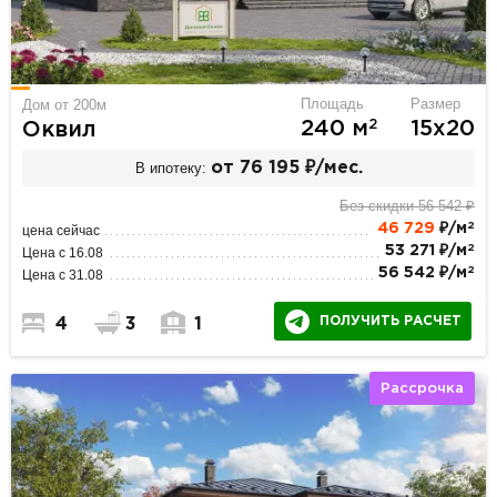
Площадь
Размер
Дом от 200м
2
240 м
15х20
Оквил
В ипотеку:
от 76 195 ₽/мес.
Без скидки 56 542 ₽
2
46 729
₽/м
цена сейчас
2
53 271 ₽/м
Цена с 16.08
2
56 542 ₽/м
Цена с 31.08
ПОЛУЧИТЬ РАСЧЕТ
4
3
1
Рассрочка