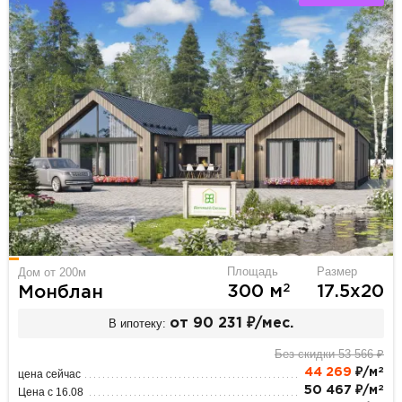
Площадь
Размер
Дом от 200м
2
300 м
17.5х20
Монблан
В ипотеку:
от 90 231 ₽/мес.
Без скидки 53 566 ₽
2
44 269
₽/м
цена сейчас
2
50 467 ₽/м
Цена с 16.08