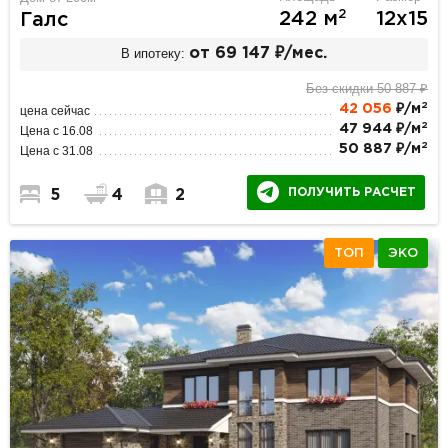
2
242 м
12х15
Галс
В ипотеку:
от 69 147 ₽/мес.
Без скидки 50 887 ₽
2
42 056
₽/м
цена сейчас
2
47 944 ₽/м
Цена с 16.08
2
50 887 ₽/м
Цена с 31.08
ПОЛУЧИТЬ РАСЧЕТ
5
4
2
ТОП
ЭКО