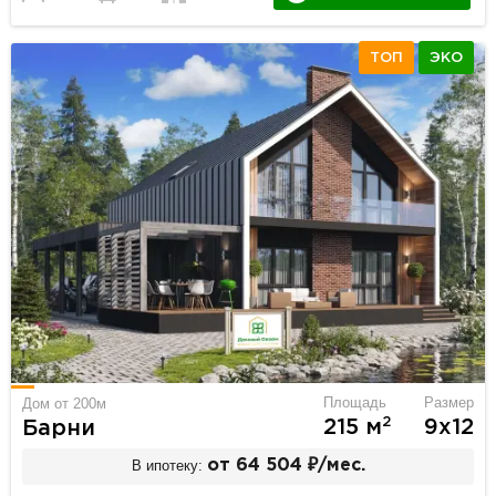
ТОП
ЭКО
Площадь
Размер
Дом от 200м
2
215 м
9х12
Барни
В ипотеку:
от 64 504 ₽/мес.