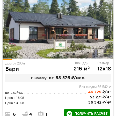
Площадь
Размер
Дом от 200м
2
216 м
12х18
Бари
В ипотеку:
от 68 576 ₽/мес.
Без скидки 56 542 ₽
2
46 729
₽/м
цена сейчас
2
53 271 ₽/м
Цена с 16.08
2
56 542 ₽/м
Цена с 31.08
ПОЛУЧИТЬ РАСЧЕТ
6
4
1