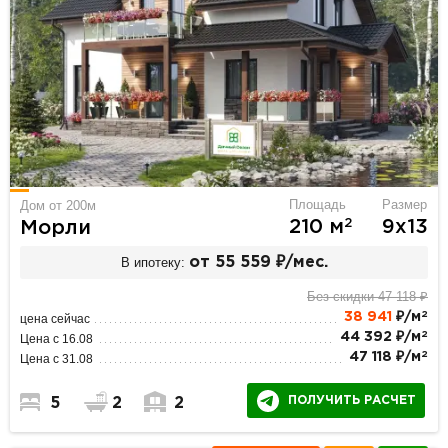
Площадь
Размер
Дом от 200м
2
210 м
9х13
Морли
В ипотеку:
от 55 559 ₽/мес.
Без скидки 47 118 ₽
2
38 941
₽/м
цена сейчас
2
44 392 ₽/м
Цена с 16.08
2
47 118 ₽/м
Цена с 31.08
ПОЛУЧИТЬ РАСЧЕТ
5
2
2