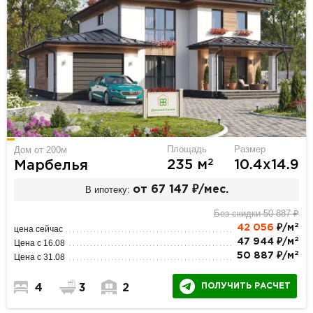
Площадь
Размер
Дом от 200м
2
235 м
10.4х14.9
Марбелья
В ипотеку:
от 67 147 ₽/мес.
Без скидки 50 887 ₽
2
42 056
₽/м
цена сейчас
2
47 944 ₽/м
Цена с 16.08
2
50 887 ₽/м
Цена с 31.08
ПОЛУЧИТЬ РАСЧЕТ
4
3
2