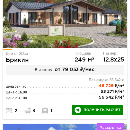
Площадь
Размер
Дом от 200м
2
249 м
12.8х25
Брикин
В ипотеку:
от 79 053 ₽/мес.
Без скидки 56 542 ₽
2
46 729
₽/м
цена сейчас
2
53 271 ₽/м
Цена с 16.08
2
56 542 ₽/м
Цена с 31.08
ПОЛУЧИТЬ РАСЧЕТ
2
3
1
Рассрочка