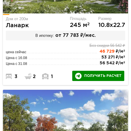
Площадь
Размер
Дом от 200м
2
245 м
10.8х22.7
Ланарк
В ипотеку:
от 77 783 ₽/мес.
Без скидки 56 542 ₽
2
46 729
₽/м
цена сейчас
2
53 271 ₽/м
Цена с 16.08
2
56 542 ₽/м
Цена с 31.08
ПОЛУЧИТЬ РАСЧЕТ
3
2
1