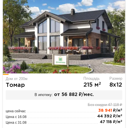
Площадь
Размер
Дом от 200м
2
215 м
8х12
Томар
В ипотеку:
от 56 882 ₽/мес.
Без скидки 47 118 ₽
2
38 941
₽/м
цена сейчас
2
44 392 ₽/м
Цена с 16.08
2
47 118 ₽/м
Цена с 31.08