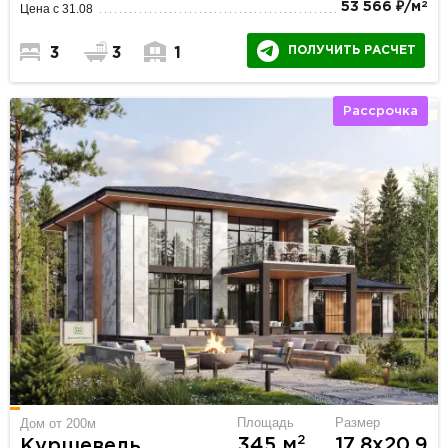
2
53 566 ₽/м
Цена с 31.08
ПОЛУЧИТЬ РАСЧЕТ
3
3
1
Рассрочка
Площадь
Размер
Дом от 200м
2
345 м
17.8х20.9
Куршевель