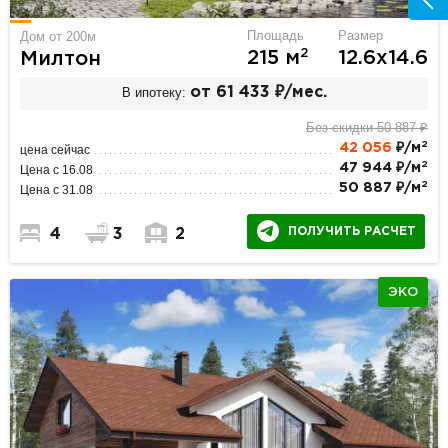
Площадь
Размер
Дом от 200м
2
215 м
12.6х14.6
Милтон
В ипотеку:
от 61 433 ₽/мес.
Без скидки 50 887 ₽
2
42 056
₽/м
цена сейчас
2
47 944 ₽/м
Цена с 16.08
2
50 887 ₽/м
Цена с 31.08
ПОЛУЧИТЬ РАСЧЕТ
4
3
2
ЭКО