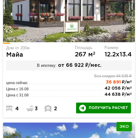
Площадь
Размер
Дом от 200м
2
267 м
12.2х13.4
Майа
В ипотеку:
от 66 922 ₽/мес.
Без скидки 44 638 ₽
2
36 891
₽/м
цена сейчас
2
42 056 ₽/м
Цена с 16.08
2
44 638 ₽/м
Цена с 31.08
ПОЛУЧИТЬ РАСЧЕТ
4
3
2
ЭКО