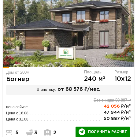
Площадь
Размер
Дом от 200м
2
240 м
10х12
Богнер
В ипотеку:
от 68 576 ₽/мес.
Без скидки 50 887 ₽
2
42 056
₽/м
цена сейчас
2
47 944 ₽/м
Цена с 16.08
2
50 887 ₽/м
Цена с 31.08
ПОЛУЧИТЬ РАСЧЕТ
5
3
2