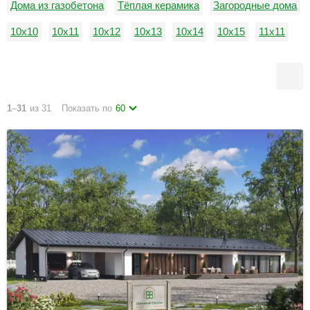
Дома из газобетона
Тёплая керамика
Загородные дома
10х10
10х11
10х12
10х13
10х14
10х15
11х11
11х12
11х13
11х14
11х15
12х12
1
–
31
из 31
Показать по
60