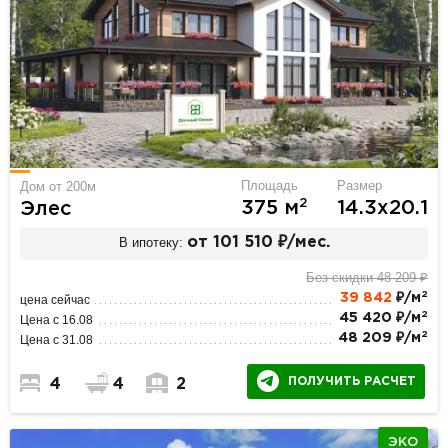
Площадь
Размер
Дом от 200м
2
375 м
14.3х20.1
Элес
В ипотеку:
от 101 510 ₽/мес.
Без скидки 48 209 ₽
2
39 842
₽/м
цена сейчас
2
45 420 ₽/м
Цена с 16.08
2
48 209 ₽/м
Цена с 31.08
ПОЛУЧИТЬ РАСЧЕТ
4
4
2
ЭКО