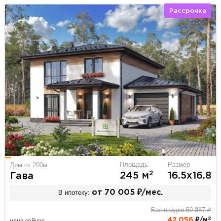
Рассрочка
Площадь
Размер
Дом от 200м
2
245 м
16.5х16.8
Гава
В ипотеку:
от 70 005 ₽/мес.
Без скидки 50 887 ₽
2
42 056
₽/м
цена сейчас