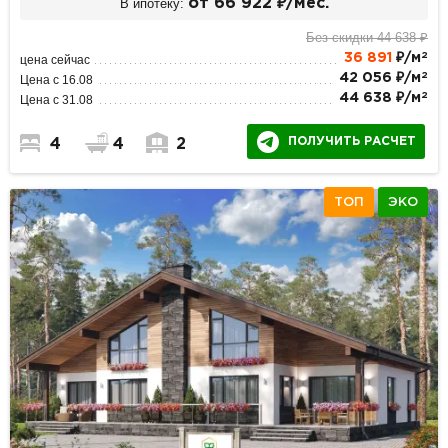
В ипотеку:
от 66 922 ₽/мес.
Без скидки 44 638 ₽
2
36 891
₽/м
цена сейчас
2
42 056 ₽/м
Цена с 16.08
2
44 638 ₽/м
Цена с 31.08
ПОЛУЧИТЬ РАСЧЕТ
4
4
2
ТОП
ЭКО