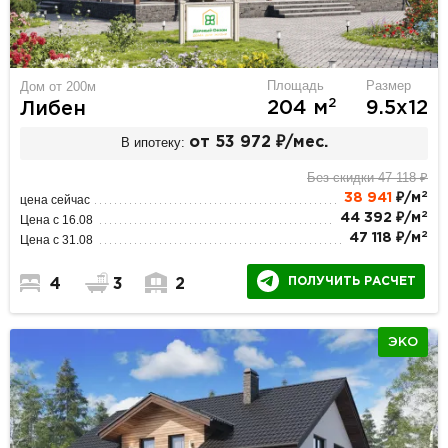
Площадь
Размер
Дом от 200м
2
204 м
9.5х12
Либен
В ипотеку:
от 53 972 ₽/мес.
Без скидки 47 118 ₽
2
38 941
₽/м
цена сейчас
2
44 392 ₽/м
Цена с 16.08
2
47 118 ₽/м
Цена с 31.08
ПОЛУЧИТЬ РАСЧЕТ
4
3
2
ЭКО