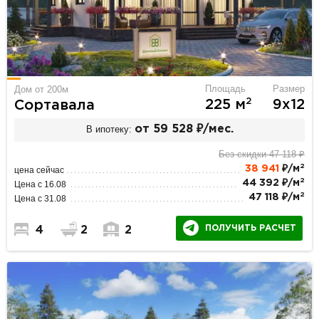
Площадь
Размер
Дом от 200м
2
225 м
9х12
Сортавала
В ипотеку:
от 59 528 ₽/мес.
Без скидки 47 118 ₽
2
38 941
₽/м
цена сейчас
2
44 392 ₽/м
Цена с 16.08
2
47 118 ₽/м
Цена с 31.08
ПОЛУЧИТЬ РАСЧЕТ
4
2
2