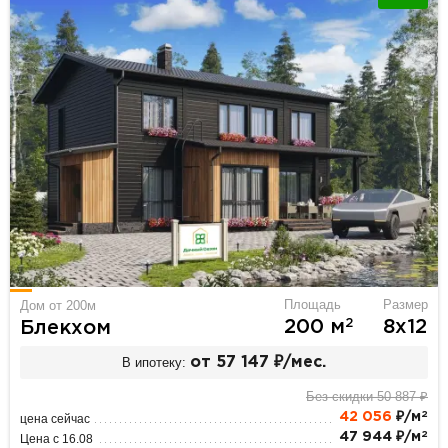
Площадь
Размер
Дом от 200м
2
200 м
8х12
Блекхом
В ипотеку:
от 57 147 ₽/мес.
Без скидки 50 887 ₽
2
42 056
₽/м
цена сейчас
2
47 944 ₽/м
Цена с 16.08