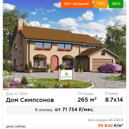
Хит продаж!
ТОП
ЭКО
Площадь
Размер
Дом от 200м
2
265 м
8.7х14
Дом Симпсонов
В ипотеку:
от 71 734 ₽/мес.
Без скидки 48 209 ₽
2
39 842
₽/м
цена сейчас