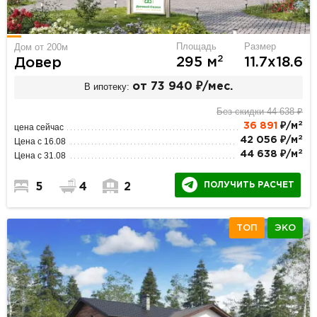
Площадь
Размер
Дом от 200м
2
295 м
11.7х18.6
Довер
В ипотеку:
от 73 940 ₽/мес.
Без скидки 44 638 ₽
2
36 891
₽/м
цена сейчас
2
42 056 ₽/м
Цена с 16.08
2
44 638 ₽/м
Цена с 31.08
ПОЛУЧИТЬ РАСЧЕТ
5
4
2
ТОП
ЭКО