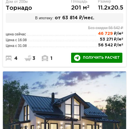
Площадь
Размер
Дом от 200м
2
201 м
11.2х20.5
Торнадо
В ипотеку:
от 63 814 ₽/мес.
Без скидки 56 542 ₽
2
46 729
₽/м
цена сейчас
2
53 271 ₽/м
Цена с 16.08
2
56 542 ₽/м
Цена с 31.08
ПОЛУЧИТЬ РАСЧЕТ
4
3
1