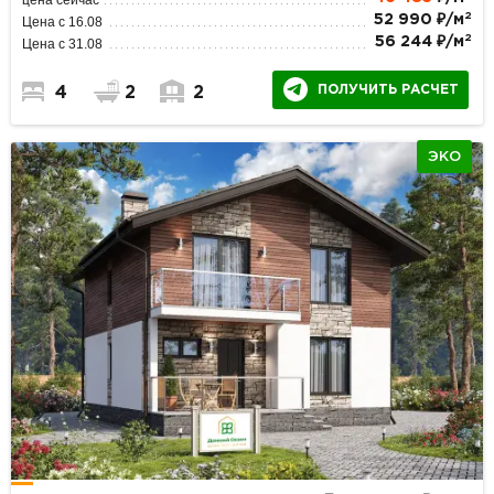
2
52 990 ₽/м
Цена с 16.08
2
56 244 ₽/м
Цена с 31.08
ПОЛУЧИТЬ РАСЧЕТ
4
2
2
ЭКО