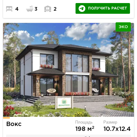
ПОЛУЧИТЬ РАСЧЕТ
4
3
2
ЭКО
Площадь
Размер
Вокс
2
198 м
10.7х12.4