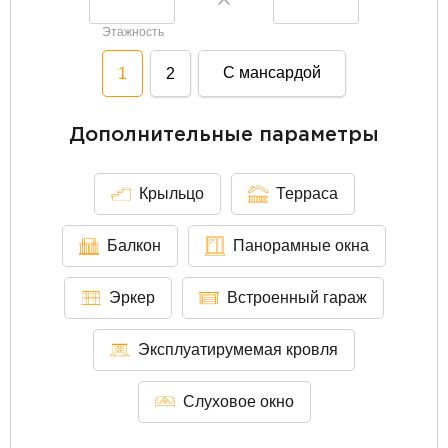
Этажность
С мансардой
1
2
Дополнительные параметры
Крыльцо
Терраса
Балкон
Панорамные окна
Эркер
Встроенный гараж
Эксплуатирумемая кровля
Слуховое окно