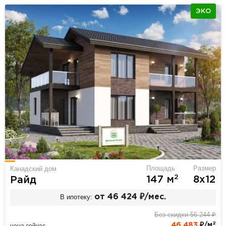
ЭКО
Площадь
Размер
Канадский дом
2
147 м
8х12
Райд
В ипотеку:
от 46 424 ₽/мес.
Без скидки 56 244 ₽
2
46 483
₽/м
цена сейчас