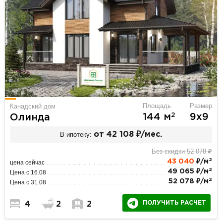
Площадь
Размер
Канадский дом
2
144 м
9х9
Олинда
В ипотеку:
от 42 108 ₽/мес.
Без скидки 52 078 ₽
2
43 040
₽/м
цена сейчас
2
49 065 ₽/м
Цена с 16.08
2
52 078 ₽/м
Цена с 31.08
ПОЛУЧИТЬ РАСЧЕТ
4
2
2