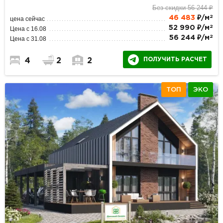
Без скидки 56 244 ₽
2
46 483
₽/м
цена сейчас
2
52 990 ₽/м
Цена с 16.08
2
56 244 ₽/м
Цена с 31.08
ПОЛУЧИТЬ РАСЧЕТ
4
2
2
ТОП
ЭКО