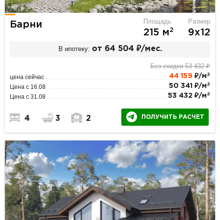
Площадь
Размер
Барни
2
215 м
9х12
В ипотеку:
от 64 504 ₽/мес.
Без скидки 53 432 ₽
2
44 159
₽/м
цена сейчас
2
50 341 ₽/м
Цена с 16.08
2
53 432 ₽/м
Цена с 31.08
ПОЛУЧИТЬ РАСЧЕТ
4
3
2