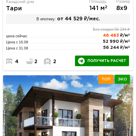
Площадь
Размер
Канадский дом
2
141 м
8х9
Тари
В ипотеку:
от 44 529 ₽/мес.
Без скидки 56 244 ₽
2
46 483
₽/м
цена сейчас
2
52 990 ₽/м
Цена с 16.08
2
56 244 ₽/м
Цена с 31.08
ПОЛУЧИТЬ РАСЧЕТ
4
2
2
ТОП
ЭКО