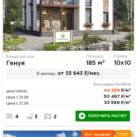
Площадь
Размер
Канадский дом
2
185 м
10х10
Генуя
В ипотеку:
от 55 643 ₽/мес.
Без скидки 53 566 ₽
2
44 269
₽/м
цена сейчас
2
50 467 ₽/м
Цена с 16.08
2
53 566 ₽/м
Цена с 31.08
ПОЛУЧИТЬ РАСЧЕТ
4
3
2
Хит продаж!
ТОП