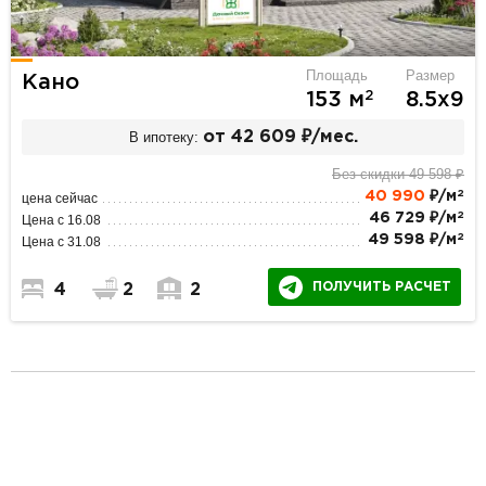
Площадь
Размер
Кано
2
153 м
8.5х9
В ипотеку:
от 42 609 ₽/мес.
Без скидки 49 598 ₽
2
40 990
₽/м
цена сейчас
2
46 729 ₽/м
Цена с 16.08
2
49 598 ₽/м
Цена с 31.08
ПОЛУЧИТЬ РАСЧЕТ
4
2
2