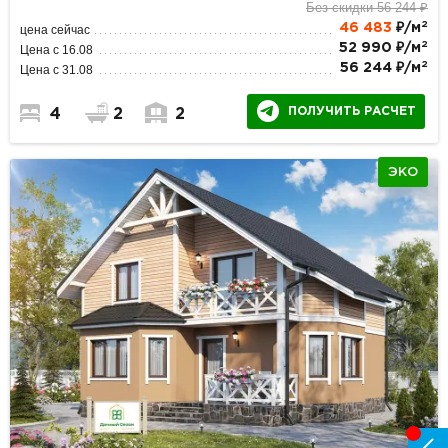
Без скидки 56 244 ₽
2
46 483
₽/м
цена сейчас
2
52 990 ₽/м
Цена с 16.08
2
56 244 ₽/м
Цена с 31.08
ПОЛУЧИТЬ РАСЧЕТ
4
2
2
ЭКО