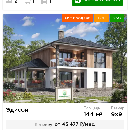
ПОЛУЧИТЬ РАСЧЕТ
2
1
1
Хит продаж!
ТОП
ЭКО
Площадь
Размер
Эдисон
2
144 м
9х9
В ипотеку:
от 45 477 ₽/мес.