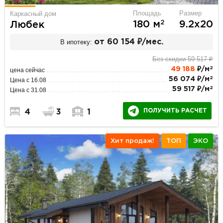
Площадь
Размер
Каркасный дом
2
180 м
9.2х20
Любек
В ипотеку:
от 60 154 ₽/мес.
Без скидки 59 517 ₽
2
49 188
₽/м
цена сейчас
2
56 074 ₽/м
Цена с 16.08
2
59 517 ₽/м
Цена с 31.08
ПОЛУЧИТЬ РАСЧЕТ
4
3
1
Хит продаж!
ТОП
ЭКО