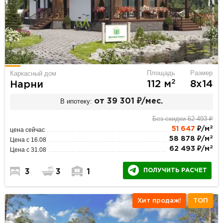
Площадь
Размер
Каркасный дом
2
112 м
8х14
Нарни
В ипотеку:
от 39 301 ₽/мес.
Без скидки 62 493 ₽
2
51 647
₽/м
цена сейчас
2
58 878 ₽/м
Цена с 16.08
2
62 493 ₽/м
Цена с 31.08
ПОЛУЧИТЬ РАСЧЕТ
3
3
1
Хит продаж!
ТОП