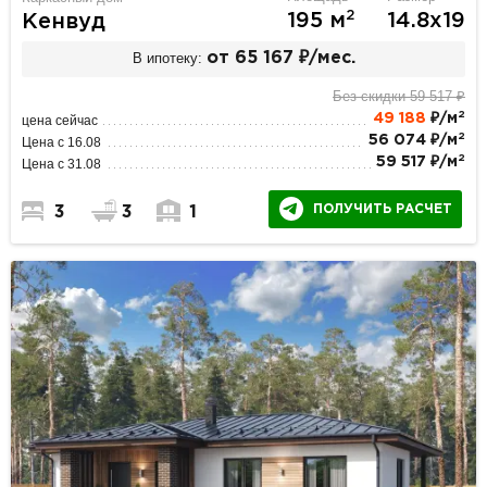
2
195 м
14.8х19
Кенвуд
В ипотеку:
от 65 167 ₽/мес.
Без скидки 59 517 ₽
2
49 188
₽/м
цена сейчас
2
56 074 ₽/м
Цена с 16.08
2
59 517 ₽/м
Цена с 31.08
ПОЛУЧИТЬ РАСЧЕТ
3
3
1