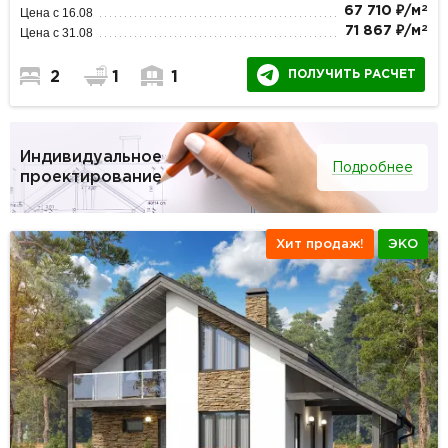
2
67 710 ₽/м
Цена с 16.08
2
71 867 ₽/м
Цена с 31.08
ПОЛУЧИТЬ РАСЧЕТ
2
1
1
Индивидуальное
Подробнее
проектирование
Хит продаж!
ЭКО