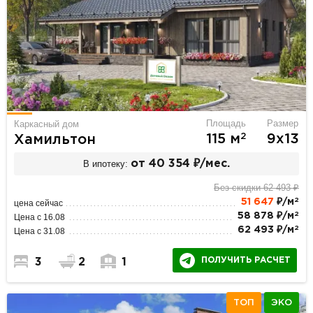
Площадь
Размер
Каркасный дом
2
115 м
9х13
Хамильтон
В ипотеку:
от 40 354 ₽/мес.
Без скидки 62 493 ₽
2
51 647
₽/м
цена сейчас
2
58 878 ₽/м
Цена с 16.08
2
62 493 ₽/м
Цена с 31.08
ПОЛУЧИТЬ РАСЧЕТ
3
2
1
ТОП
ЭКО