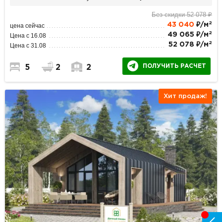
Без скидки 52 078 ₽
2
43 040
₽/м
цена сейчас
2
49 065 ₽/м
Цена с 16.08
2
52 078 ₽/м
Цена с 31.08
ПОЛУЧИТЬ РАСЧЕТ
5
2
2
Хит продаж!