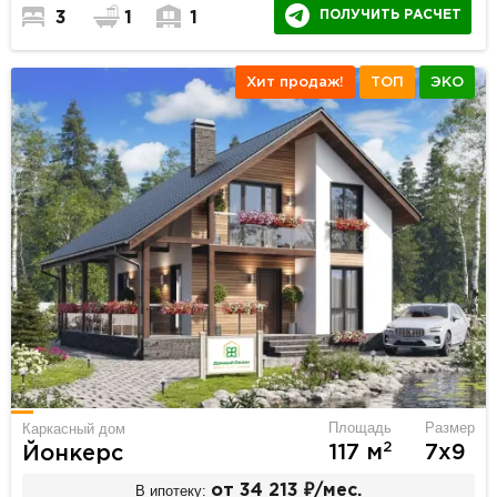
ПОЛУЧИТЬ РАСЧЕТ
3
1
1
Хит продаж!
ТОП
ЭКО
Площадь
Размер
Каркасный дом
2
117 м
7х9
Йонкерс
В ипотеку:
от 34 213 ₽/мес.