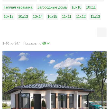
Тёплая керамика
Загородные дома
10х10
10х11
10х12
10х13
10х14
10х15
11х11
11х12
11х13
11х14
11х15
12х12
12х13
1
–
60
из 247
Показать по
60