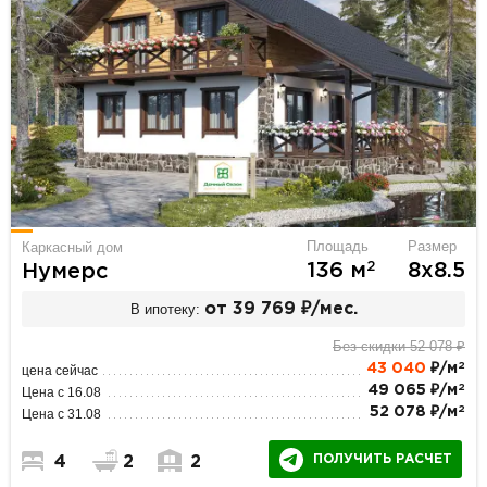
Площадь
Размер
Каркасный дом
2
136 м
8х8.5
Нумерс
В ипотеку:
от 39 769 ₽/мес.
Без скидки 52 078 ₽
2
43 040
₽/м
цена сейчас
2
49 065 ₽/м
Цена с 16.08
2
52 078 ₽/м
Цена с 31.08
ПОЛУЧИТЬ РАСЧЕТ
4
2
2