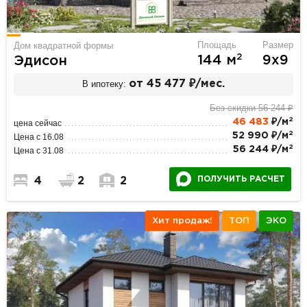
Площадь
Размер
Дом квадратной формы
2
144 м
9х9
Эдисон
В ипотеку:
от 45 477 ₽/мес.
Без скидки 56 244 ₽
2
46 483
₽/м
цена сейчас
2
52 990 ₽/м
Цена с 16.08
2
56 244 ₽/м
Цена с 31.08
ПОЛУЧИТЬ РАСЧЕТ
4
2
2
Хит продаж!
ТОП
ЭКО