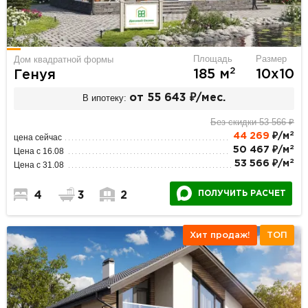
Площадь
Размер
Дом квадратной формы
2
185 м
10х10
Генуя
В ипотеку:
от 55 643 ₽/мес.
Без скидки 53 566 ₽
2
44 269
₽/м
цена сейчас
2
50 467 ₽/м
Цена с 16.08
2
53 566 ₽/м
Цена с 31.08
ПОЛУЧИТЬ РАСЧЕТ
4
3
2
Хит продаж!
ТОП