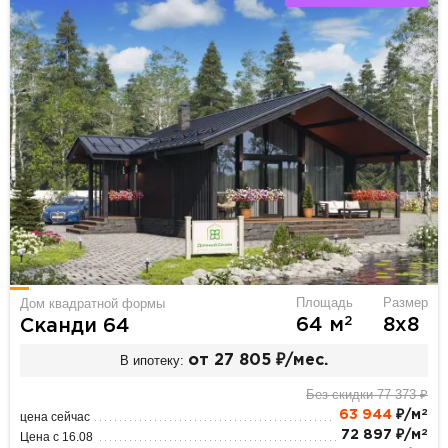
Площадь
Размер
Дом квадратной формы
2
64 м
8х8
Сканди 64
В ипотеку:
от 27 805 ₽/мес.
Без скидки 77 373 ₽
2
63 944
₽/м
цена сейчас
2
72 897 ₽/м
Цена с 16.08