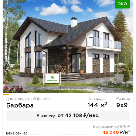
ЭКО
Площадь
Размер
Дом квадратной формы
2
144 м
9х9
Барбара
В ипотеку:
от 42 108 ₽/мес.
Без скидки 52 078 ₽
2
43 040
₽/м
цена сейчас