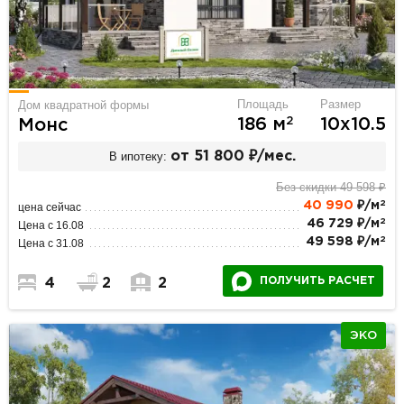
Площадь
Размер
Дом квадратной формы
2
186 м
10х10.5
Монс
В ипотеку:
от 51 800 ₽/мес.
Без скидки 49 598 ₽
2
40 990
₽/м
цена сейчас
2
46 729 ₽/м
Цена с 16.08
2
49 598 ₽/м
Цена с 31.08
ПОЛУЧИТЬ РАСЧЕТ
4
2
2
ЭКО