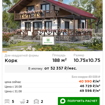
Площадь
Размер
Дом квадратной формы
2
188 м
10.75х10.75
Корк
В ипотеку:
от 52 357 ₽/мес.
Без скидки 49 598 ₽
2
40 990
₽/м
цена сейчас
2
46 729 ₽/м
Цена с 16.08
2
49 598 ₽/м
Цена с 31.08
ПОЛУЧИТЬ РАСЧЕТ
5
2
2