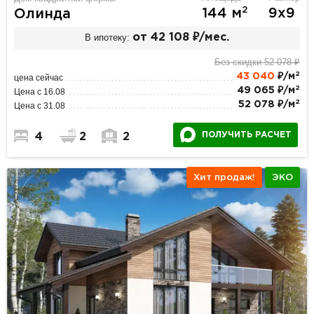
2
144 м
9х9
Олинда
В ипотеку:
от 42 108 ₽/мес.
Без скидки 52 078 ₽
2
43 040
₽/м
цена сейчас
2
49 065 ₽/м
Цена с 16.08
2
52 078 ₽/м
Цена с 31.08
ПОЛУЧИТЬ РАСЧЕТ
4
2
2
Хит продаж!
ЭКО