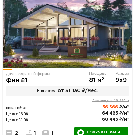
Площадь
Размер
Дом квадратной формы
2
81 м
9х9
Фин 81
В ипотеку:
от 31 130 ₽/мес.
Без скидки 68 445 ₽
2
56 566
₽/м
цена сейчас
2
64 485 ₽/м
Цена с 16.08
2
68 445 ₽/м
Цена с 31.08
ПОЛУЧИТЬ РАСЧЕТ
2
1
1