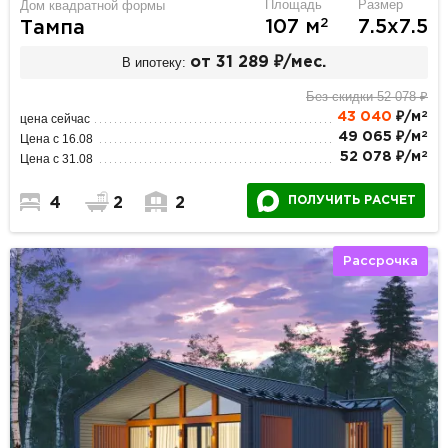
Площадь
Размер
Дом квадратной формы
2
107 м
7.5х7.5
Тампа
В ипотеку:
от 31 289 ₽/мес.
Без скидки 52 078 ₽
2
43 040
₽/м
цена сейчас
2
49 065 ₽/м
Цена с 16.08
2
52 078 ₽/м
Цена с 31.08
ПОЛУЧИТЬ РАСЧЕТ
4
2
2
Рассрочка