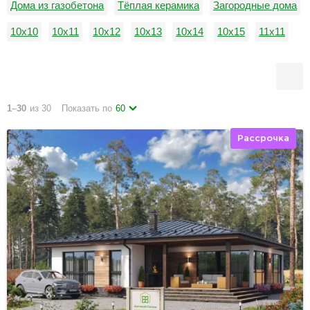
Дома из газобетона
Тёплая керамика
Загородные дома
10х10
10х11
10х12
10х13
10х14
10х15
11х11
11х12
11х13
11х14
11х15
12х12
1
–
30
из 30
Показать по
60
Рассрочка