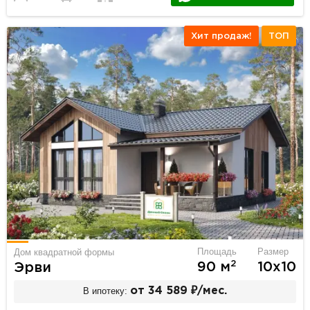
Хит продаж!
ТОП
Площадь
Размер
Дом квадратной формы
2
90 м
10х10
Эрви
В ипотеку:
от 34 589 ₽/мес.