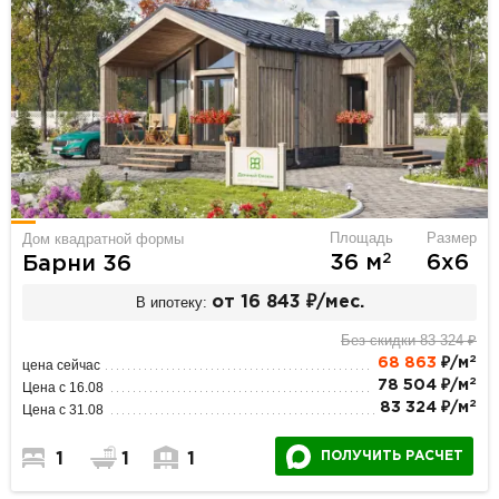
Площадь
Размер
Дом квадратной формы
2
36 м
6х6
Барни 36
В ипотеку:
от 16 843 ₽/мес.
Без скидки 83 324 ₽
2
68 863
₽/м
цена сейчас
2
78 504 ₽/м
Цена с 16.08
2
83 324 ₽/м
Цена с 31.08
ПОЛУЧИТЬ РАСЧЕТ
1
1
1