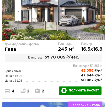
Площадь
Размер
Дом квадратной формы
2
245 м
16.5х16.8
Гава
В ипотеку:
от 70 005 ₽/мес.
Без скидки 50 887 ₽
2
42 056
₽/м
цена сейчас
2
47 944 ₽/м
Цена с 16.08
2
50 887 ₽/м
Цена с 31.08
ПОЛУЧИТЬ РАСЧЕТ
4
2
2
Рассрочка 2 года