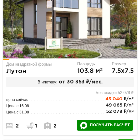
Площадь
Размер
Дом квадратной формы
2
103.8 м
7.5х7.5
Лутон
В ипотеку:
от 30 353 ₽/мес.
Без скидки 52 078 ₽
2
43 040
₽/м
цена сейчас
2
49 065 ₽/м
Цена с 16.08
2
52 078 ₽/м
Цена с 31.08
ПОЛУЧИТЬ РАСЧЕТ
2
1
2