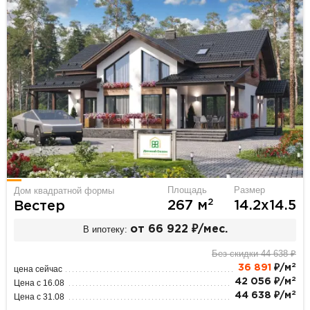
Площадь
Размер
Дом квадратной формы
2
267 м
14.2х14.5
Вестер
В ипотеку:
от 66 922 ₽/мес.
Без скидки 44 638 ₽
2
36 891
₽/м
цена сейчас
2
42 056 ₽/м
Цена с 16.08
2
44 638 ₽/м
Цена с 31.08