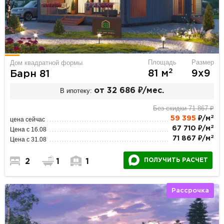
Площадь
Размер
Дом квадратной формы
2
81 м
9х9
Барн 81
В ипотеку:
от 32 686 ₽/мес.
Без скидки 71 867 ₽
2
59 395
₽/м
цена сейчас
2
67 710 ₽/м
Цена с 16.08
2
71 867 ₽/м
Цена с 31.08
ПОЛУЧИТЬ РАСЧЕТ
2
1
1
Рассрочка