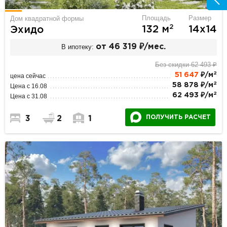
Площадь
Размер
Дом квадратной формы
2
132 м
14х14
Эхидо
В ипотеку:
от 46 319 ₽/мес.
Без скидки 62 493 ₽
2
51 647
₽/м
цена сейчас
2
58 878 ₽/м
Цена с 16.08
2
62 493 ₽/м
Цена с 31.08
ПОЛУЧИТЬ РАСЧЕТ
3
2
1