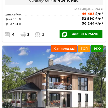
В ипотеку:
от 46 424 ₽/мес.
Без скидки 56 244 ₽
2
46 483
₽/м
цена сейчас
2
52 990 ₽/м
Цена с 16.08
2
56 244 ₽/м
Цена с 31.08
ПОЛУЧИТЬ РАСЧЕТ
4
3
2
Хит продаж!
ТОП
ЭКО