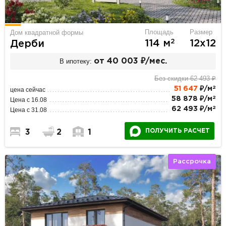
Площадь
Размер
Дом квадратной формы
2
114 м
12х12
Дерби
В ипотеку:
от 40 003 ₽/мес.
Без скидки 62 493 ₽
2
51 647
₽/м
цена сейчас
2
58 878 ₽/м
Цена с 16.08
2
62 493 ₽/м
Цена с 31.08
ПОЛУЧИТЬ РАСЧЕТ
3
2
1
Рассрочка