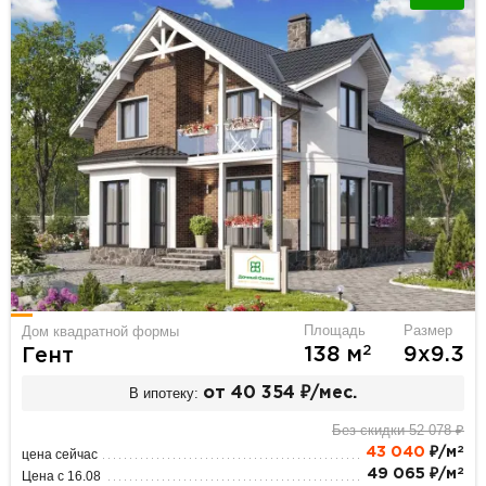
Площадь
Размер
Дом квадратной формы
2
138 м
9х9.3
Гент
В ипотеку:
от 40 354 ₽/мес.
Без скидки 52 078 ₽
2
43 040
₽/м
цена сейчас
2
49 065 ₽/м
Цена с 16.08