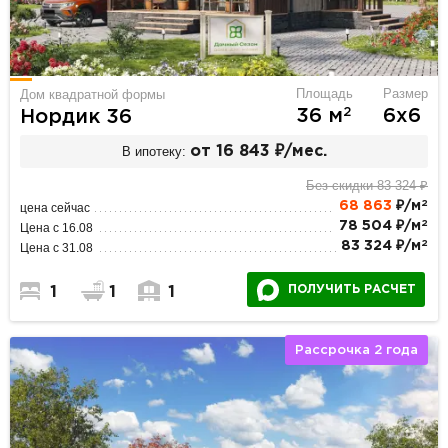
Площадь
Размер
Дом квадратной формы
2
36 м
6х6
Нордик 36
В ипотеку:
от 16 843 ₽/мес.
Без скидки 83 324 ₽
2
68 863
₽/м
цена сейчас
2
78 504 ₽/м
Цена с 16.08
2
83 324 ₽/м
Цена с 31.08
ПОЛУЧИТЬ РАСЧЕТ
1
1
1
Рассрочка 2 года