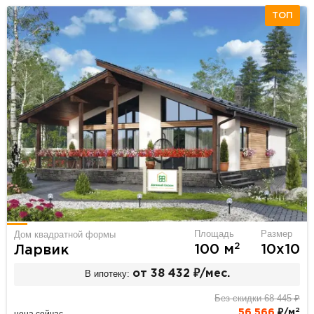
ТОП
Площадь
Размер
Дом квадратной формы
2
100 м
10х10
Ларвик
В ипотеку:
от 38 432 ₽/мес.
Без скидки 68 445 ₽
2
56 566
₽/м
цена сейчас