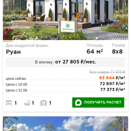
Площадь
Размер
Дом квадратной формы
2
64 м
8х8
Руан
В ипотеку:
от 27 805 ₽/мес.
Без скидки 77 373 ₽
2
63 944
₽/м
цена сейчас
2
72 897 ₽/м
Цена с 16.08
2
77 373 ₽/м
Цена с 31.08
ПОЛУЧИТЬ РАСЧЕТ
1
1
1