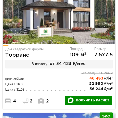
Площадь
Размер
Дом квадратной формы
2
109 м
7.5х7.5
Торранс
В ипотеку:
от 34 423 ₽/мес.
Без скидки 56 244 ₽
2
46 483
₽/м
цена сейчас
2
52 990 ₽/м
Цена с 16.08
2
56 244 ₽/м
Цена с 31.08
ПОЛУЧИТЬ РАСЧЕТ
4
2
2
ЭКО