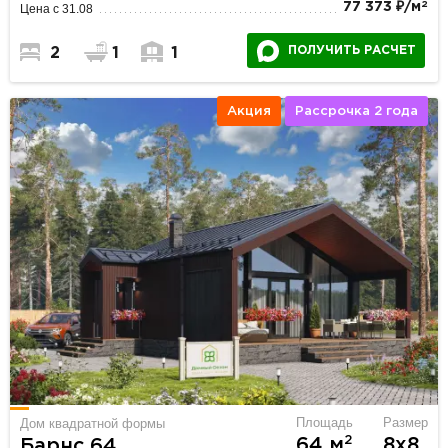
2
77 373 ₽/м
Цена с 31.08
ПОЛУЧИТЬ РАСЧЕТ
2
1
1
Акция
Рассрочка 2 года
Площадь
Размер
Дом квадратной формы
2
64 м
8х8
Барнс 64