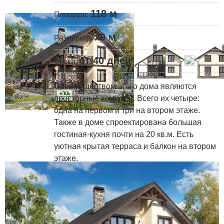
118 м
Площадь:
7x9 м
Размеры:
от 40 дней
Сроки:
Преимуществом этого дома являются
просторные комнаты. Всего их четыре:
одна на первом и три на втором этаже.
Также в доме спроектирована большая
гостиная-кухня почти на 20 кв.м. Есть
уютная крытая терраса и балкон на втором
этаже.