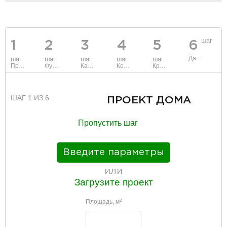
шаг
1
2
3
4
5
6
Данные
шаг
шаг
шаг
шаг
шаг
Проект
Фундамент
Каркас и стены
Коммуникации
Крыша
ШАГ 1 ИЗ 6
ПРОЕКТ ДОМА
Пропустить шаг
Введите параметры
или
Загрузите проект
Площадь, м
2