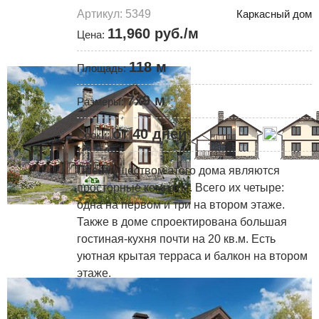
Артикул: 5349
Каркасный дом
11,960 руб./м
Цена:
118 м
Площадь:
7x9 м
Размеры:
от 40 дней
Сроки:
Преимуществом этого дома являются
просторные комнаты. Всего их четыре:
одна на первом и три на втором этаже.
Также в доме спроектирована большая
гостиная-кухня почти на 20 кв.м. Есть
уютная крытая терраса и балкон на втором
этаже.