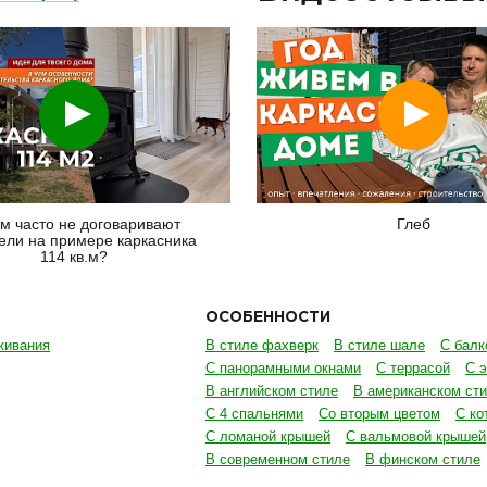
Смотреть
Смотреть
м часто не договаривают
Глеб
ели на примере каркасника
114 кв.м?
ОСОБЕННОСТИ
живания
В стиле фахверк
В стиле шале
С балк
С панорамными окнами
С террасой
С 
В английском стиле
В американском ст
С 4 спальнями
Со вторым цветом
С ко
С ломаной крышей
С вальмовой крышей
В современном стиле
В финском стиле