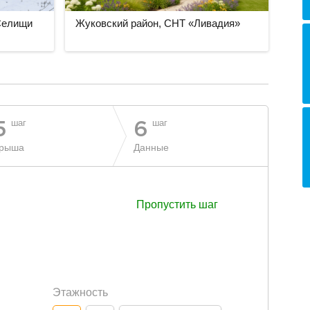
 Селищи
Жуковский район, СНТ «Ливадия»
шаг
шаг
5
6
рыша
Данные
Пропустить шаг
Этажность