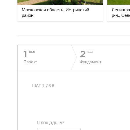
Московская область, Истринский
Ленингра
район
р-н., Се
разделитель
шаг
шаг
1
2
Проект
Фундамент
ШАГ 1 ИЗ 6
2
Площадь, м