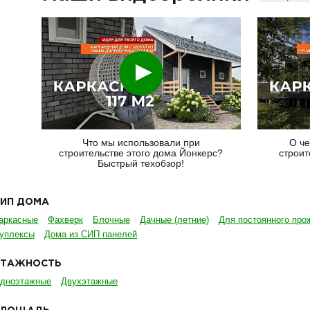
Смотреть
Что мы использовали при
О че
строительстве этого дома Йонкерс?
строит
Быстрый техобзор!
ТИП ДОМА
аркасные
Фахверк
Блочные
Дачные (летние)
Для постоянного про
уплексы
Дома из СИП панелей
ЭТАЖНОСТЬ
дноэтажные
Двухэтажные