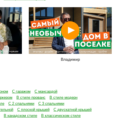
Смотреть
Владимир
оном
С гаражом
С мансардой
эркером
В стиле прованс
В стиле модерн
иле
С 2 спальнями
С 3 спальнями
тельной
С плоской крышей
С двускатной крышей
В канадском стиле
В классическом стиле