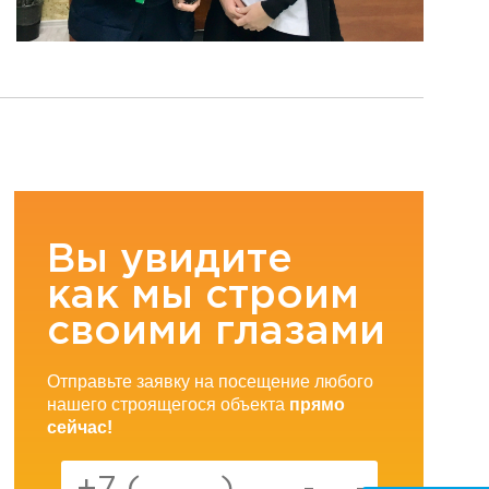
Вы увидите
как мы строим
своими глазами
Отправьте заявку на посещение любого
нашего строящегося объекта
прямо
сейчас!