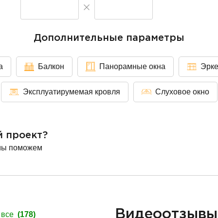
Дополнительные параметры
а
Балкон
Панорамные окна
Эрк
Эксплуатирумемая кровля
Слуховое окно
й проект?
мы поможем
Видеоотзыв
 все
(178)