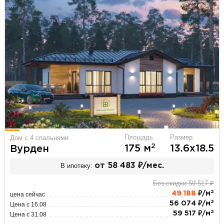
Площадь
Размер
Дом с 4 спальнями
2
175 м
13.6х18.5
Вурден
В ипотеку:
от 58 483 ₽/мес.
Без скидки 59 517 ₽
2
49 188
₽/м
цена сейчас
2
56 074 ₽/м
Цена с 16.08
2
59 517 ₽/м
Цена с 31.08