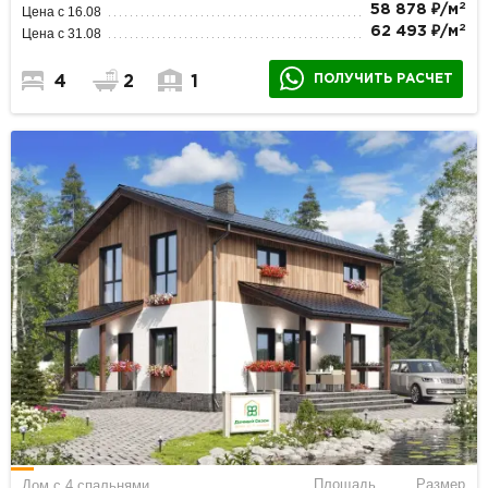
2
58 878 ₽/м
Цена с 16.08
2
62 493 ₽/м
Цена с 31.08
ПОЛУЧИТЬ РАСЧЕТ
4
2
1
Площадь
Размер
Дом с 4 спальнями