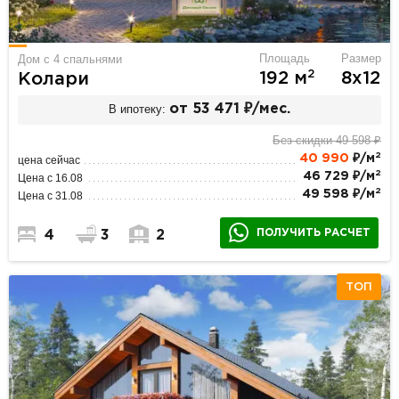
Площадь
Размер
Дом с 4 спальнями
2
192 м
8х12
Колари
В ипотеку:
от 53 471 ₽/мес.
Без скидки 49 598 ₽
2
40 990
₽/м
цена сейчас
2
46 729 ₽/м
Цена с 16.08
2
49 598 ₽/м
Цена с 31.08
ПОЛУЧИТЬ РАСЧЕТ
4
3
2
ТОП