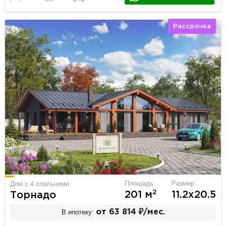
Рассрочка
Площадь
Размер
Дом с 4 спальнями
2
201 м
11.2х20.5
Торнадо
В ипотеку:
от 63 814 ₽/мес.