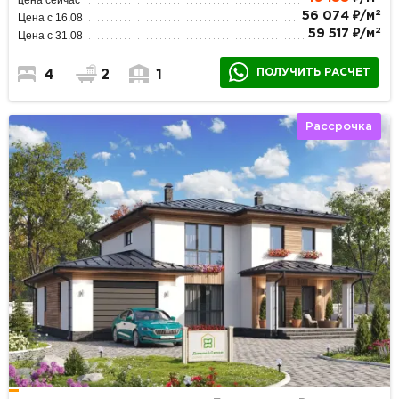
2
56 074 ₽/м
Цена с 16.08
2
59 517 ₽/м
Цена с 31.08
ПОЛУЧИТЬ РАСЧЕТ
4
2
1
Рассрочка