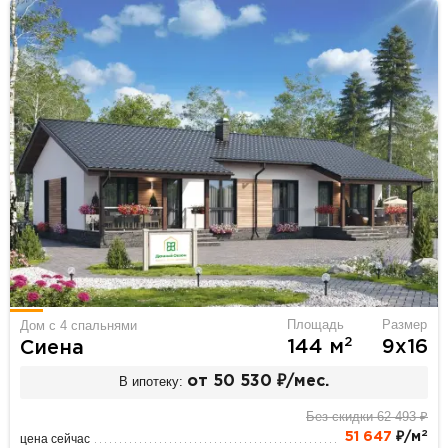
Площадь
Размер
Дом с 4 спальнями
2
144 м
9х16
Сиена
В ипотеку:
от 50 530 ₽/мес.
Без скидки 62 493 ₽
2
51 647
₽/м
цена сейчас