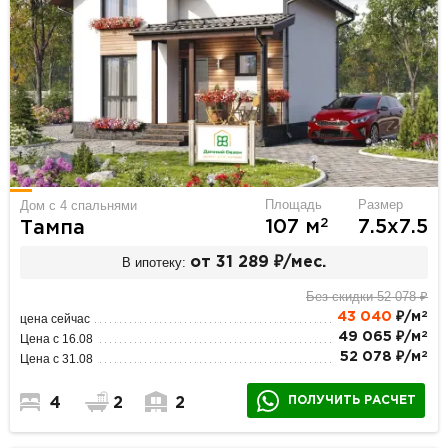
Площадь
Размер
Дом с 4 спальнями
2
107 м
7.5х7.5
Тампа
В ипотеку:
от 31 289 ₽/мес.
Без скидки 52 078 ₽
2
43 040
₽/м
цена сейчас
2
49 065 ₽/м
Цена с 16.08
2
52 078 ₽/м
Цена с 31.08
ПОЛУЧИТЬ РАСЧЕТ
4
2
2