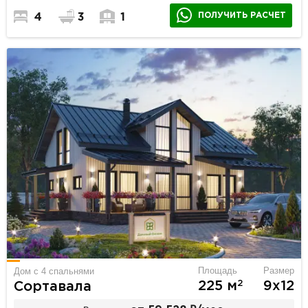
ПОЛУЧИТЬ РАСЧЕТ
4
3
1
Площадь
Размер
Дом с 4 спальнями
2
225 м
9х12
Сортавала