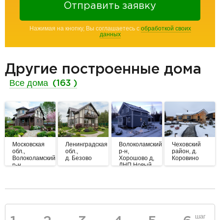
Отправить заявку
Нажимая на кнопку, Вы соглашаетесь с
обработкой своих
данных
Другие построенные дома
Все дома
(163 )
Московская
Ленинградская
Волоколамский
Чеховский
обл.,
обл.,
р-н,
район, д.
Волоколамский
д. Безово
Хорошово д,
Коровино
р-н
ДНП Новый
Свет
разделитель
шаг