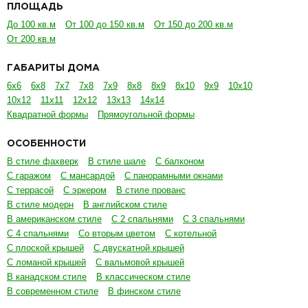
ПЛОЩАДЬ
До 100 кв.м
От 100 до 150 кв.м
От 150 до 200 кв.м
От 200 кв.м
ГАБАРИТЫ ДОМА
6х6
6х8
7х7
7х8
7х9
8х8
8х9
8х10
9х9
10х10
10х12
11х11
12х12
13х13
14х14
Квадратной формы
Прямоугольной формы
ОСОБЕННОСТИ
В стиле фахверк
В стиле шале
С балконом
С гаражом
С мансардой
С панорамными окнами
С террасой
С эркером
В стиле прованс
В стиле модерн
В английском стиле
В американском стиле
С 2 спальнями
С 3 спальнями
С 4 спальнями
Со вторым цветом
С котельной
С плоской крышей
С двускатной крышей
С ломаной крышей
С вальмовой крышей
В канадском стиле
В классическом стиле
В современном стиле
В финском стиле