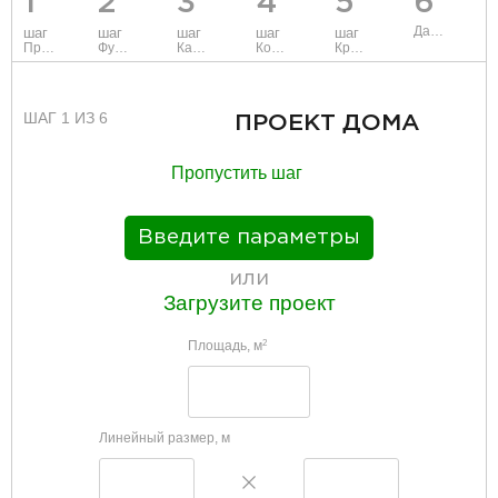
1
2
3
4
5
6
Данные
шаг
шаг
шаг
шаг
шаг
Проект
Фундамент
Каркас и стены
Коммуникации
Крыша
ШАГ 1 ИЗ 6
ПРОЕКТ ДОМА
Пропустить шаг
Введите параметры
или
Загрузите проект
Площадь, м
2
Линейный размер, м