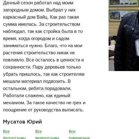
Дачный сезон работал над моим
загородным домом. Выбрал у них
каркасный дом Вайц. Как раз такая
сумма имелась. За строительством
наблюдал, так как стройка была в то
время, когда огородом и садом
заниматься нужно. Благо, что на мои
растения строительство никак не
повлияло. Все осталось в ценности и
сохранности. Пару деревьев только
убрать пришлось, так как строителям
мешали материал подвозить. В
остальном, ребята порадовали.
Работали слажено, как единый
механизм. За такое качество не грех и
поощрение от руководства выписать.
Мусатов Юрий
Все
Все
Все
фотоотзывы
видеоотзывы
рукописные