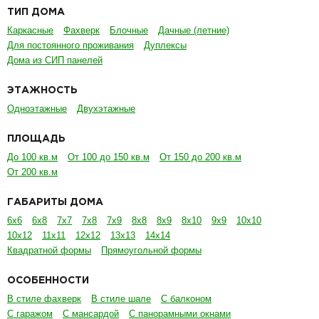
ТИП ДОМА
Каркасные
Фахверк
Блочные
Дачные (летние)
Для постоянного проживания
Дуплексы
Дома из СИП панелей
ЭТАЖНОСТЬ
Одноэтажные
Двухэтажные
ПЛОЩАДЬ
До 100 кв.м
От 100 до 150 кв.м
От 150 до 200 кв.м
От 200 кв.м
ГАБАРИТЫ ДОМА
6х6
6х8
7х7
7х8
7х9
8х8
8х9
8х10
9х9
10х10
10х12
11х11
12х12
13х13
14х14
Квадратной формы
Прямоугольной формы
ОСОБЕННОСТИ
В стиле фахверк
В стиле шале
С балконом
С гаражом
С мансардой
С панорамными окнами