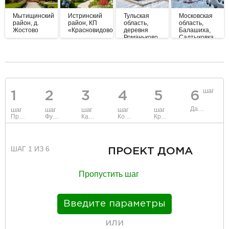
Мытищинский
Истринский
Тульская
Московская
район, д.
район, КП
область,
область,
Жостово
«Красновидово»
деревня
Балашиха,
Романьково,
Салтыковка
сельское
поселение
Демидовское
разделитель
шаг
1
2
3
4
5
6
Данные
шаг
шаг
шаг
шаг
шаг
Проект
Фундамент
Каркас и стены
Коммуникации
Крыша
ШАГ 1 ИЗ 6
ПРОЕКТ ДОМА
Пропустить шаг
Введите параметры
или