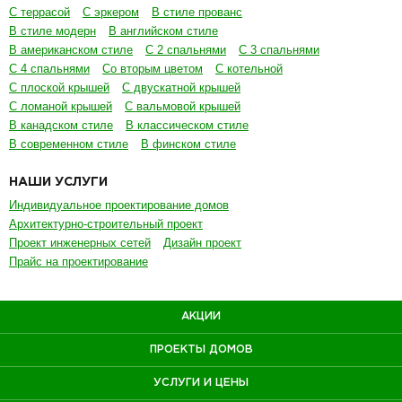
С террасой
С эркером
В стиле прованс
В стиле модерн
В английском стиле
В американском стиле
С 2 спальнями
С 3 спальнями
С 4 спальнями
Со вторым цветом
С котельной
С плоской крышей
С двускатной крышей
С ломаной крышей
С вальмовой крышей
В канадском стиле
В классическом стиле
В современном стиле
В финском стиле
НАШИ УСЛУГИ
Индивидуальное проектирование домов
Архитектурно-строительный проект
Проект инженерных сетей
Дизайн проект
Прайс на проектирование
АКЦИИ
ПРОЕКТЫ ДОМОВ
УСЛУГИ И ЦЕНЫ