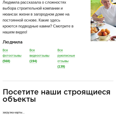
Людмила рассказала о сложностях
выбора строительной компании и
нюансах жизни в загородном доме на
постоянной основе. Какие здесь
кроются подводные камни? Смотрите в
нашем видео!
Людмила
Все
Все
Все
фотоотзывы
видеоотзывы
рукописные
(568)
(194)
отзывы
(139)
разделитель
Посетите наши строящиеся
объекты
загрузка карты...