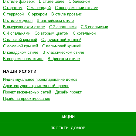
В стиле фахверк
В стиле шале
С балконом
С гаражом
С мансардой
С панорамными окнами
С террасой
С эркером
В стиле прованс
В стиле модерн
В английском стиле
В американском стиле
С 2 спальнями
С 3 спальнями
С 4 спальнями
Со вторым цветом
С котельной
С плоской крышей
С двускатной крышей
С ломаной крышей
С вальмовой крышей
В канадском стиле
В классическом стиле
В современном стиле
В финском стиле
НАШИ УСЛУГИ
Индивидуальное проектирование домов
Архитектурно-строительный проект
Проект инженерных сетей
Дизайн проект
Прайс на проектирование
АКЦИИ
ПРОЕКТЫ ДОМОВ