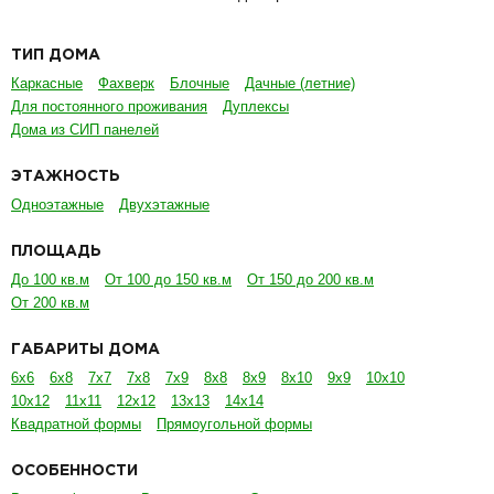
ТИП ДОМА
Каркасные
Фахверк
Блочные
Дачные (летние)
Для постоянного проживания
Дуплексы
Дома из СИП панелей
ЭТАЖНОСТЬ
Одноэтажные
Двухэтажные
ПЛОЩАДЬ
До 100 кв.м
От 100 до 150 кв.м
От 150 до 200 кв.м
От 200 кв.м
ГАБАРИТЫ ДОМА
6х6
6х8
7х7
7х8
7х9
8х8
8х9
8х10
9х9
10х10
10х12
11х11
12х12
13х13
14х14
Квадратной формы
Прямоугольной формы
ОСОБЕННОСТИ