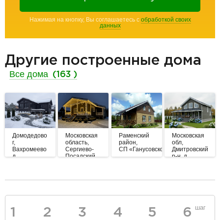
Нажимая на кнопку, Вы соглашаетесь с
обработкой своих
данных
Другие построенные дома
Все дома
(163 )
Домодедово
Московская
Раменский
Московская
г,
область,
район,
обл,
Вахромеево
Сергиево-
СП «Ганусовское»
Дмитровский
д
Посадский
р-н, д.
го, п.
Андрейково
Механизаторов
разделитель
шаг
1
2
3
4
5
6