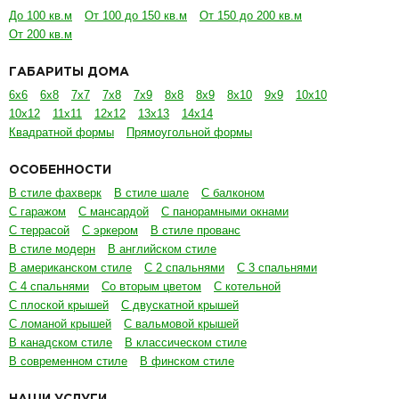
До 100 кв.м
От 100 до 150 кв.м
От 150 до 200 кв.м
От 200 кв.м
ГАБАРИТЫ ДОМА
6х6
6х8
7х7
7х8
7х9
8х8
8х9
8х10
9х9
10х10
10х12
11х11
12х12
13х13
14х14
Квадратной формы
Прямоугольной формы
ОСОБЕННОСТИ
В стиле фахверк
В стиле шале
С балконом
С гаражом
С мансардой
С панорамными окнами
С террасой
С эркером
В стиле прованс
В стиле модерн
В английском стиле
В американском стиле
С 2 спальнями
С 3 спальнями
С 4 спальнями
Со вторым цветом
С котельной
С плоской крышей
С двускатной крышей
С ломаной крышей
С вальмовой крышей
В канадском стиле
В классическом стиле
В современном стиле
В финском стиле