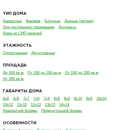
ТИП ДОМА
Каркасные
Фахверк
Блочные
Дачные (летние)
Для постоянного проживания
Дуплексы
Дома из СИП панелей
ЭТАЖНОСТЬ
Одноэтажные
Двухэтажные
ПЛОЩАДЬ
До 100 кв.м
От 100 до 150 кв.м
От 150 до 200 кв.м
От 200 кв.м
ГАБАРИТЫ ДОМА
6х6
6х8
7х7
7х8
7х9
8х8
8х9
8х10
9х9
10х10
10х12
11х11
12х12
13х13
14х14
Квадратной формы
Прямоугольной формы
ОСОБЕННОСТИ