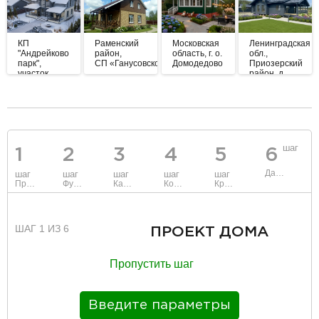
КП
Раменский
Московская
Ленинградская
"Андрейково
район,
область, г. о.
обл.,
парк",
СП «Ганусовское»
Домодедово
Приозерский
участок
район, д.
№215
Борисово
разделитель
шаг
1
2
3
4
5
6
Данные
шаг
шаг
шаг
шаг
шаг
Проект
Фундамент
Каркас и стены
Коммуникации
Крыша
ШАГ 1 ИЗ 6
ПРОЕКТ ДОМА
Пропустить шаг
Введите параметры