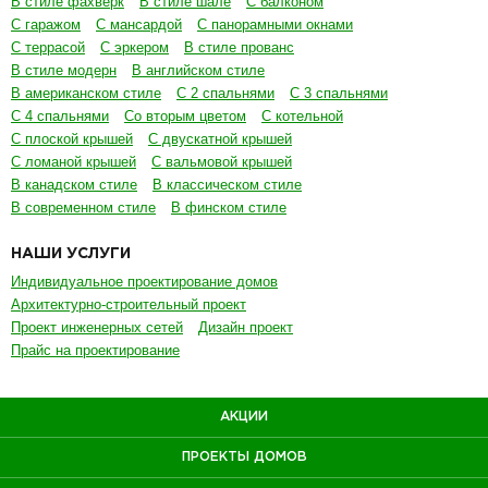
В стиле фахверк
В стиле шале
С балконом
С гаражом
С мансардой
С панорамными окнами
С террасой
С эркером
В стиле прованс
В стиле модерн
В английском стиле
В американском стиле
С 2 спальнями
С 3 спальнями
С 4 спальнями
Со вторым цветом
С котельной
С плоской крышей
С двускатной крышей
С ломаной крышей
С вальмовой крышей
В канадском стиле
В классическом стиле
В современном стиле
В финском стиле
НАШИ УСЛУГИ
Индивидуальное проектирование домов
Архитектурно-строительный проект
Проект инженерных сетей
Дизайн проект
Прайс на проектирование
АКЦИИ
ПРОЕКТЫ ДОМОВ