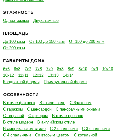
ЭТАЖНОСТЬ
Одноэтажные
Двухэтажные
ПЛОЩАДЬ
До 100 кв.м
От 100 до 150 кв.м
От 150 до 200 кв.м
От 200 кв.м
ГАБАРИТЫ ДОМА
6х6
6х8
7х7
7х8
7х9
8х8
8х9
8х10
9х9
10х10
10х12
11х11
12х12
13х13
14х14
Квадратной формы
Прямоугольной формы
ОСОБЕННОСТИ
В стиле фахверк
В стиле шале
С балконом
С гаражом
С мансардой
С панорамными окнами
С террасой
С эркером
В стиле прованс
В стиле модерн
В английском стиле
В американском стиле
С 2 спальнями
С 3 спальнями
С 4 спальнями
Со вторым цветом
С котельной