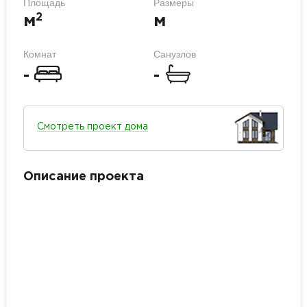
Площадь
Размеры
2
м
м
Комнат
Санузлов
-
-
Смотреть проект дома
Описание проекта