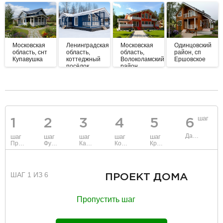
Московская
Ленинградская
Московская
Одинцовский
область, снт
область,
область,
район, сп
Купавушка
коттеджный
Волоколамский
Ершовское
посёлок
район
Ладога
разделитель
шаг
1
2
3
4
5
6
Данные
шаг
шаг
шаг
шаг
шаг
Проект
Фундамент
Каркас и стены
Коммуникации
Крыша
ШАГ 1 ИЗ 6
ПРОЕКТ ДОМА
Пропустить шаг