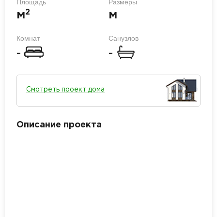
Площадь
Размеры
2
м
м
Комнат
Санузлов
-
-
Смотреть проект дома
Описание проекта