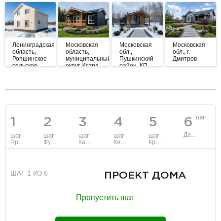
Ленинградская
Московская
Московская
Московская
область,
область,
обл.,
обл., г.
Ропшинское
муниципальный
Пушкинский
Дмитров
сельское
округ Истра,
район, КП
поселение,
Духанино
Грибово
ЗАО
Лайф
"Красносельское"
разделитель
шаг
1
2
3
4
5
6
Данные
шаг
шаг
шаг
шаг
шаг
Проект
Фундамент
Каркас и стены
Коммуникации
Крыша
ШАГ 1 ИЗ 6
ПРОЕКТ ДОМА
Пропустить шаг