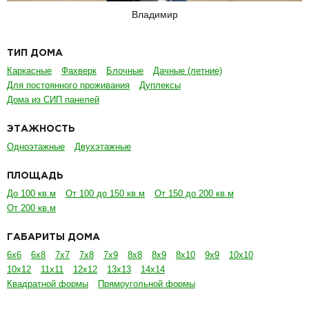
Владимир
ТИП ДОМА
Каркасные
Фахверк
Блочные
Дачные (летние)
Для постоянного проживания
Дуплексы
Дома из СИП панелей
ЭТАЖНОСТЬ
Одноэтажные
Двухэтажные
ПЛОЩАДЬ
До 100 кв.м
От 100 до 150 кв.м
От 150 до 200 кв.м
От 200 кв.м
ГАБАРИТЫ ДОМА
6х6
6х8
7х7
7х8
7х9
8х8
8х9
8х10
9х9
10х10
10х12
11х11
12х12
13х13
14х14
Квадратной формы
Прямоугольной формы