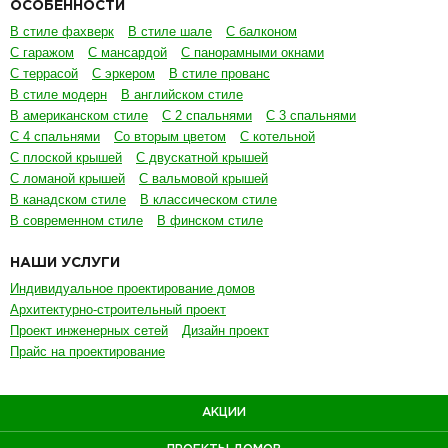
ОСОБЕННОСТИ
В стиле фахверк
В стиле шале
С балконом
С гаражом
С мансардой
С панорамными окнами
С террасой
С эркером
В стиле прованс
В стиле модерн
В английском стиле
В американском стиле
С 2 спальнями
С 3 спальнями
С 4 спальнями
Со вторым цветом
С котельной
С плоской крышей
С двускатной крышей
С ломаной крышей
С вальмовой крышей
В канадском стиле
В классическом стиле
В современном стиле
В финском стиле
НАШИ УСЛУГИ
Индивидуальное проектирование домов
Архитектурно-строительный проект
Проект инженерных сетей
Дизайн проект
Прайс на проектирование
АКЦИИ