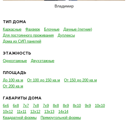
Владимир
ТИП ДОМА
Каркасные
Фахверк
Блочные
Дачные (летние)
Для постоянного проживания
Дуплексы
Дома из СИП панелей
ЭТАЖНОСТЬ
Одноэтажные
Двухэтажные
ПЛОЩАДЬ
До 100 кв.м
От 100 до 150 кв.м
От 150 до 200 кв.м
От 200 кв.м
ГАБАРИТЫ ДОМА
6х6
6х8
7х7
7х8
7х9
8х8
8х9
8х10
9х9
10х10
10х12
11х11
12х12
13х13
14х14
Квадратной формы
Прямоугольной формы