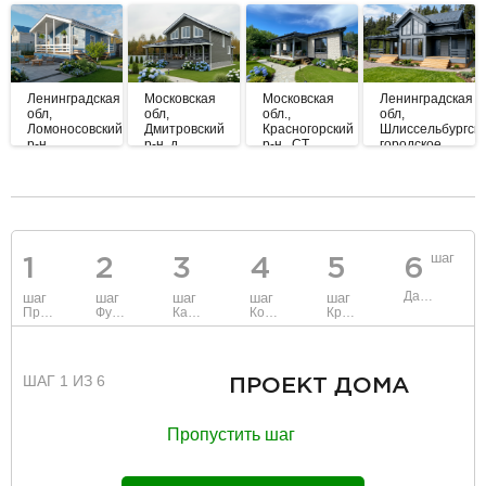
Ленинградская
Московская
Московская
Ленинградская
обл,
обл,
обл.,
обл,
Ломоносовский
Дмитровский
Красногорский
Шлиссельбургск
р-н,
р-н, д.
р-н., СТ
городское
Красногорское
Андрейково
Дружба
поселение,
тер. СНТ
КП
«Прибрежный»
разделитель
шаг
1
2
3
4
5
6
Данные
шаг
шаг
шаг
шаг
шаг
Проект
Фундамент
Каркас и стены
Коммуникации
Крыша
ШАГ 1 ИЗ 6
ПРОЕКТ ДОМА
Пропустить шаг