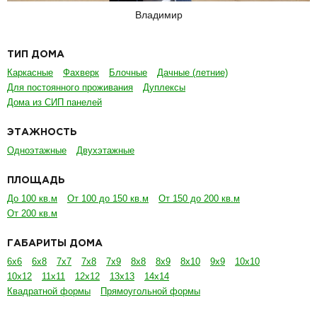
Владимир
ТИП ДОМА
Каркасные
Фахверк
Блочные
Дачные (летние)
Для постоянного проживания
Дуплексы
Дома из СИП панелей
ЭТАЖНОСТЬ
Одноэтажные
Двухэтажные
ПЛОЩАДЬ
До 100 кв.м
От 100 до 150 кв.м
От 150 до 200 кв.м
От 200 кв.м
ГАБАРИТЫ ДОМА
6х6
6х8
7х7
7х8
7х9
8х8
8х9
8х10
9х9
10х10
10х12
11х11
12х12
13х13
14х14
Квадратной формы
Прямоугольной формы