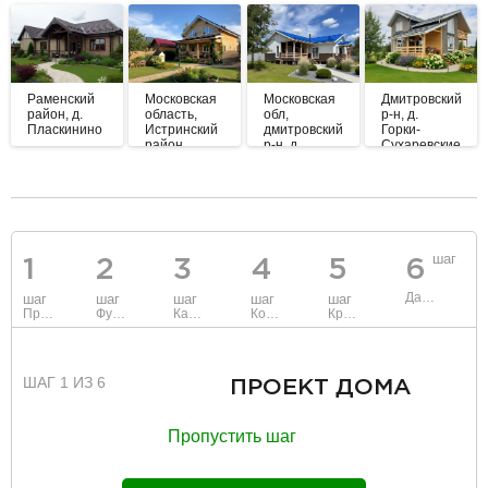
Раменский
Московская
Московская
Дмитровский
район, д.
область,
обл,
р-н, д.
Пласкинино
Истринский
дмитровский
Горки-
район
р-н, д.
Сухаревские
Морозово
разделитель
шаг
1
2
3
4
5
6
Данные
шаг
шаг
шаг
шаг
шаг
Проект
Фундамент
Каркас и стены
Коммуникации
Крыша
ШАГ 1 ИЗ 6
ПРОЕКТ ДОМА
Пропустить шаг