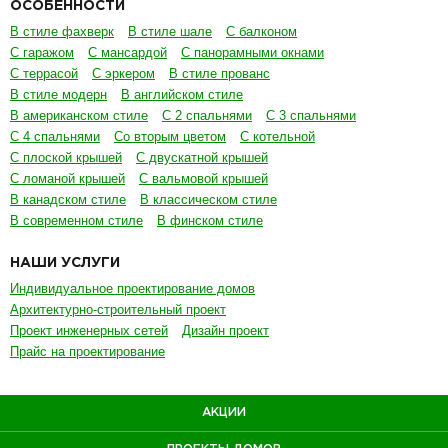
ОСОБЕННОСТИ
В стиле фахверк
В стиле шале
С балконом
С гаражом
С мансардой
С панорамными окнами
С террасой
С эркером
В стиле прованс
В стиле модерн
В английском стиле
В американском стиле
С 2 спальнями
С 3 спальнями
С 4 спальнями
Со вторым цветом
С котельной
С плоской крышей
С двускатной крышей
С ломаной крышей
С вальмовой крышей
В канадском стиле
В классическом стиле
В современном стиле
В финском стиле
НАШИ УСЛУГИ
Индивидуальное проектирование домов
Архитектурно-строительный проект
Проект инженерных сетей
Дизайн проект
Прайс на проектирование
АКЦИИ