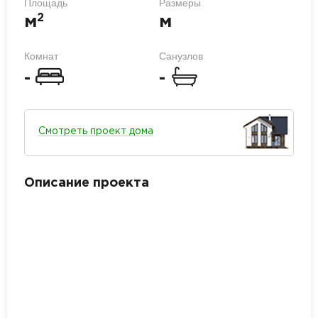
Площадь
Размеры
2
м
м
Комнат
Санузлов
-
-
Смотреть проект дома
Описание проекта