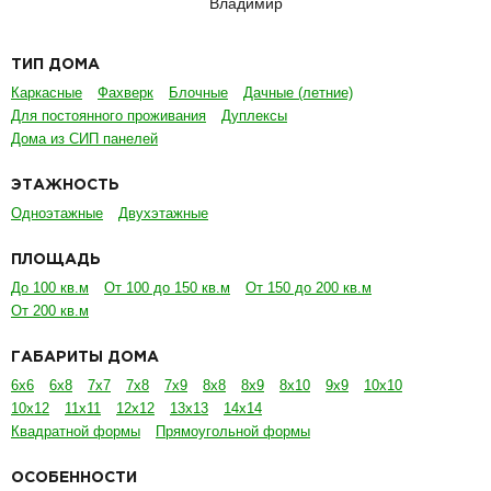
Владимир
ТИП ДОМА
Каркасные
Фахверк
Блочные
Дачные (летние)
Для постоянного проживания
Дуплексы
Дома из СИП панелей
ЭТАЖНОСТЬ
Одноэтажные
Двухэтажные
ПЛОЩАДЬ
До 100 кв.м
От 100 до 150 кв.м
От 150 до 200 кв.м
От 200 кв.м
ГАБАРИТЫ ДОМА
6х6
6х8
7х7
7х8
7х9
8х8
8х9
8х10
9х9
10х10
10х12
11х11
12х12
13х13
14х14
Квадратной формы
Прямоугольной формы
ОСОБЕННОСТИ