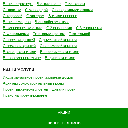
В стиле фахверк
В стиле шале
С балконом
С гаражом
С мансардой
С панорамными окнами
С террасой
С эркером
В стиле прованс
В стиле модерн
В английском стиле
В американском стиле
С 2 спальнями
С 3 спальнями
С 4 спальнями
Со вторым цветом
С котельной
С плоской крышей
С двускатной крышей
С ломаной крышей
С вальмовой крышей
В канадском стиле
В классическом стиле
В современном стиле
В финском стиле
НАШИ УСЛУГИ
Индивидуальное проектирование домов
Архитектурно-строительный проект
Проект инженерных сетей
Дизайн проект
Прайс на проектирование
АКЦИИ
ПРОЕКТЫ ДОМОВ