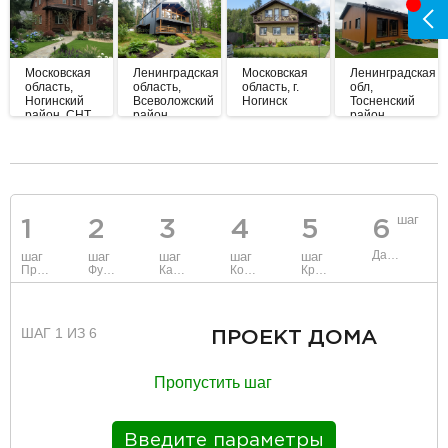
Московская
Ленинградская
Московская
Ленинградская
область,
область,
область, г.
обл,
Ногинский
Всеволожский
Ногинск
Тосненский
район, СНТ
район,
район
«Купавна»
Куйвозовское
разделитель
шаг
1
2
3
4
5
6
Данные
шаг
шаг
шаг
шаг
шаг
Проект
Фундамент
Каркас и стены
Коммуникации
Крыша
ШАГ 1 ИЗ 6
ПРОЕКТ ДОМА
Пропустить шаг
Введите параметры