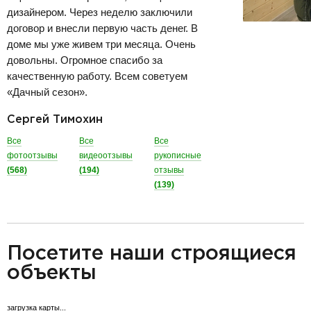
дизайнером. Через неделю заключили
договор и внесли первую часть денег. В
доме мы уже живем три месяца. Очень
довольны. Огромное спасибо за
качественную работу. Всем советуем
«Дачный сезон».
Сергей Тимохин
Все
Все
Все
фотоотзывы
видеоотзывы
рукописные
(568)
(194)
отзывы
(139)
разделитель
Посетите наши строящиеся
объекты
загрузка карты...