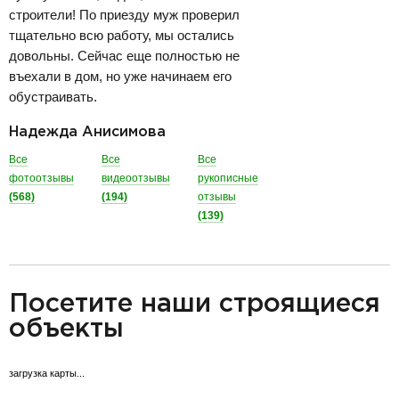
строители! По приезду муж проверил
тщательно всю работу, мы остались
довольны. Сейчас еще полностью не
въехали в дом, но уже начинаем его
обустраивать.
Надежда Анисимова
Все
Все
Все
фотоотзывы
видеоотзывы
рукописные
(568)
(194)
отзывы
(139)
разделитель
Посетите наши строящиеся
объекты
загрузка карты...