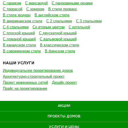
С гаражом
С мансардой
С панорамными окнами
С террасой
С эркером
В стиле прованс
В стиле модерн
В английском стиле
В американском стиле
С 2 спальнями
С 3 спальнями
С 4 спальнями
Со вторым цветом
С котельной
С плоской крышей
С двускатной крышей
С ломаной крышей
С вальмовой крышей
В канадском стиле
В классическом стиле
В современном стиле
В финском стиле
НАШИ УСЛУГИ
Индивидуальное проектирование домов
Архитектурно-строительный проект
Проект инженерных сетей
Дизайн проект
Прайс на проектирование
АКЦИИ
ПРОЕКТЫ ДОМОВ
УСЛУГИ И ЦЕНЫ