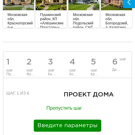
Московская
Пушкинский
Московская
Московская
обл,
район, КП
обл.
обл,
Красногорский
«Алёшинские
Подольский
Богородский,
р-н,
Просторы»
район, СНТ
д. Калитино
Нефедьево
"Березка"
разделитель
шаг
1
2
3
4
5
6
Данные
шаг
шаг
шаг
шаг
шаг
Проект
Фундамент
Каркас и стены
Коммуникации
Крыша
ШАГ 1 ИЗ 6
ПРОЕКТ ДОМА
Пропустить шаг
Введите параметры