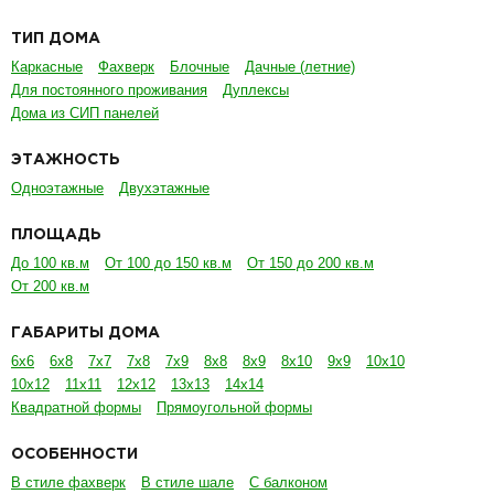
ТИП ДОМА
Каркасные
Фахверк
Блочные
Дачные (летние)
Для постоянного проживания
Дуплексы
Дома из СИП панелей
ЭТАЖНОСТЬ
Одноэтажные
Двухэтажные
ПЛОЩАДЬ
До 100 кв.м
От 100 до 150 кв.м
От 150 до 200 кв.м
От 200 кв.м
ГАБАРИТЫ ДОМА
6х6
6х8
7х7
7х8
7х9
8х8
8х9
8х10
9х9
10х10
10х12
11х11
12х12
13х13
14х14
Квадратной формы
Прямоугольной формы
ОСОБЕННОСТИ
В стиле фахверк
В стиле шале
С балконом