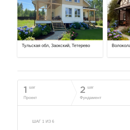
Тульская обл, Заокский, Тетерево
Волокола
разделитель
шаг
шаг
1
2
Проект
Фундамент
ШАГ 1 ИЗ 6