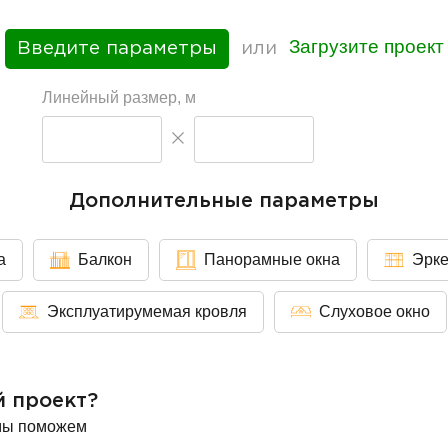
Загрузите проект
Введите параметры
или
Линейный размер, м
Дополнительные параметры
а
Балкон
Панорамные окна
Эрк
Эксплуатирумемая кровля
Слуховое окно
й проект?
мы поможем