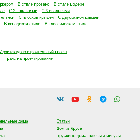
эркером
В стиле прованс
В стиле модерн
иле
С 2 спальнями
С 3 спальнями
тельной
С плоской крышей
С двускатной крышей
В канадском стиле
В классическом стиле
Архитектурно-строительный проект
Прайс на проектирование
анельные дома
Статьи
ма
Дом из бруса
ома
Брусовые дома: плюсы и минусы