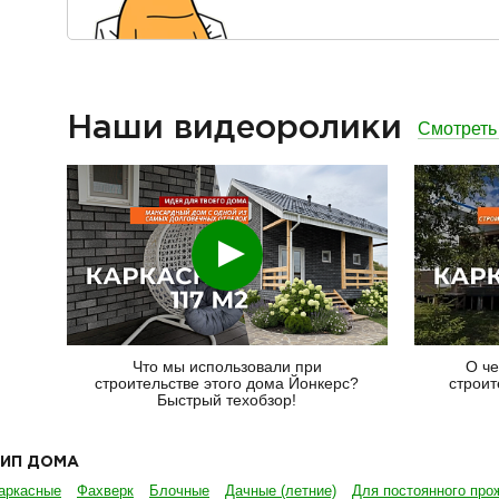
Наши видеоролики
Смотреть
Смотреть
Что мы использовали при
О че
строительстве этого дома Йонкерс?
строит
Быстрый техобзор!
ТИП ДОМА
аркасные
Фахверк
Блочные
Дачные (летние)
Для постоянного про