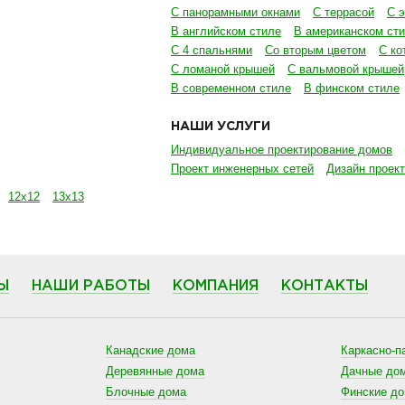
С панорамными окнами
С террасой
С 
В английском стиле
В американском ст
С 4 спальнями
Со вторым цветом
С ко
С ломаной крышей
С вальмовой крышей
В современном стиле
В финском стиле
НАШИ УСЛУГИ
Индивидуальное проектирование домов
Проект инженерных сетей
Дизайн проект
12х12
13х13
Ы
НАШИ РАБОТЫ
КОМПАНИЯ
КОНТАКТЫ
Канадские дома
Каркасно-п
Деревянные дома
Дачные до
Блочные дома
Финские д