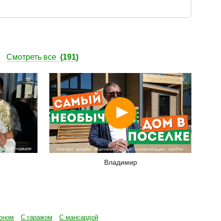
ы
Смотреть все
(191)
Смотреть
Владимир
оном
С гаражом
С мансардой