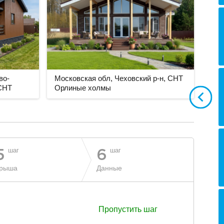
во-
Московская обл, Чеховский р-н, СНТ
 СНТ
Орлиные холмы
шаг
шаг
5
6
рыша
Данные
Пропустить шаг