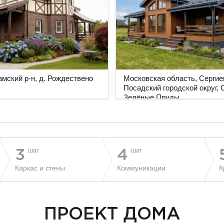
мский р-н, д. Рождествено
Московская область, Сергие
Посадский городской округ,
Зелёные Пруды
шаг
шаг
3
4
Каркас и стены
Коммуникации
К
ПРОЕКТ ДОМА