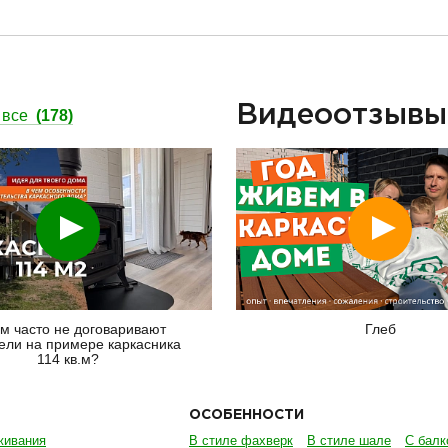
Видеоотзыв
 все
(178)
Смотреть
Смотреть
м часто не договаривают
Глеб
ели на примере каркасника
114 кв.м?
ОСОБЕННОСТИ
живания
В стиле фахверк
В стиле шале
С балк