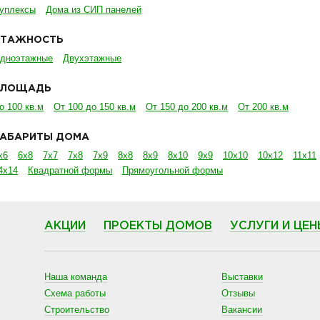
уплексы
Дома из СИП панелей
ЭТАЖНОСТЬ
дноэтажные
Двухэтажные
ПЛОЩАДЬ
о 100 кв.м
От 100 до 150 кв.м
От 150 до 200 кв.м
От 200 кв.м
ГАБАРИТЫ ДОМА
х6
6х8
7х7
7х8
7х9
8х8
8х9
8х10
9х9
10х10
10х12
11х11
4х14
Квадратной формы
Прямоугольной формы
АКЦИИ
ПРОЕКТЫ ДОМОВ
УСЛУГИ И ЦЕН
Наша команда
Выставки
Схема работы
Отзывы
Строительство
Вакансии