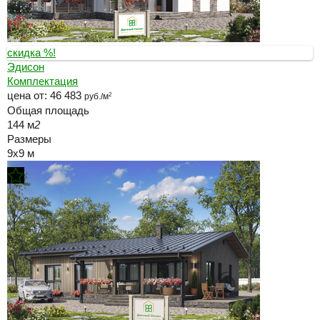
скидка %!
Эдисон
Комплектация
цена от:
46 483
руб./м
2
Общая площадь
144 м
2
Размеры
9x9 м