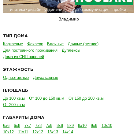
Владимир
ТИП ДОМА
Каркасные
Фахверк
Блочные
Дачные (летние)
Для постоянного проживания
Дуплексы
Дома из СИП панелей
ЭТАЖНОСТЬ
Одноэтажные
Двухэтажные
ПЛОЩАДЬ
До 100 кв.м
От 100 до 150 кв.м
От 150 до 200 кв.м
От 200 кв.м
ГАБАРИТЫ ДОМА
6х6
6х8
7х7
7х8
7х9
8х8
8х9
8х10
9х9
10х10
10х12
11х11
12х12
13х13
14х14