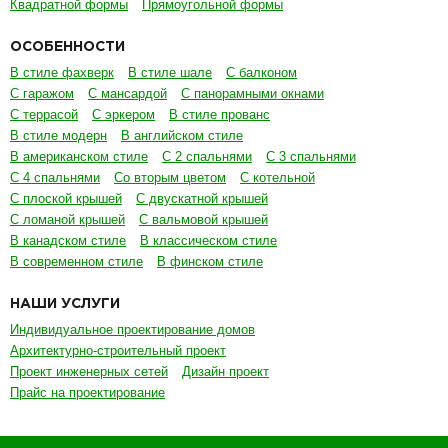
Квадратной формы
Прямоугольной формы
ОСОБЕННОСТИ
В стиле фахверк
В стиле шале
С балконом
С гаражом
С мансардой
С панорамными окнами
С террасой
С эркером
В стиле прованс
В стиле модерн
В английском стиле
В американском стиле
С 2 спальнями
С 3 спальнями
С 4 спальнями
Со вторым цветом
С котельной
С плоской крышей
С двускатной крышей
С ломаной крышей
С вальмовой крышей
В канадском стиле
В классическом стиле
В современном стиле
В финском стиле
НАШИ УСЛУГИ
Индивидуальное проектирование домов
Архитектурно-строительный проект
Проект инженерных сетей
Дизайн проект
Прайс на проектирование