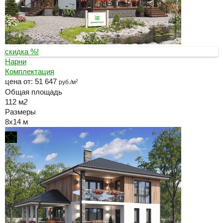
скидка %!
Нарни
Комплектация
цена от:
51 647
руб./м
2
Общая площадь
112 м
2
Размеры
8x14 м