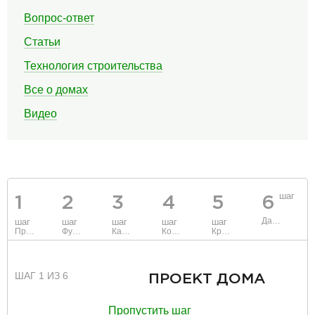
Вопрос-ответ
Статьи
Технология строительства
Все о домах
Видео
шаг
1
2
3
4
5
6
Данные
шаг
шаг
шаг
шаг
шаг
Проект
Фундамент
Каркас и стены
Коммуникации
Крыша
ШАГ 1 ИЗ 6
ПРОЕКТ ДОМА
Пропустить шаг