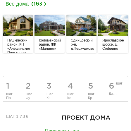
Все дома
(163 )
Пушкинский
Коломенский
Одинцовский
Ярославское
район, КП
район, ЖК
р-н,
шоссе, д.
«Алёшинские
«Малино»
д.Перхушково
Софрино
Просторы»
разделитель
шаг
1
2
3
4
5
6
Данные
шаг
шаг
шаг
шаг
шаг
Проект
Фундамент
Каркас и стены
Коммуникации
Крыша
ШАГ 1 ИЗ 6
ПРОЕКТ ДОМА
Пропустить шаг