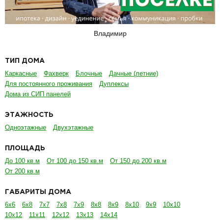
Владимир
ТИП ДОМА
Каркасные
Фахверк
Блочные
Дачные (летние)
Для постоянного проживания
Дуплексы
Дома из СИП панелей
ЭТАЖНОСТЬ
Одноэтажные
Двухэтажные
ПЛОЩАДЬ
До 100 кв.м
От 100 до 150 кв.м
От 150 до 200 кв.м
От 200 кв.м
ГАБАРИТЫ ДОМА
6х6
6х8
7х7
7х8
7х9
8х8
8х9
8х10
9х9
10х10
10х12
11х11
12х12
13х13
14х14