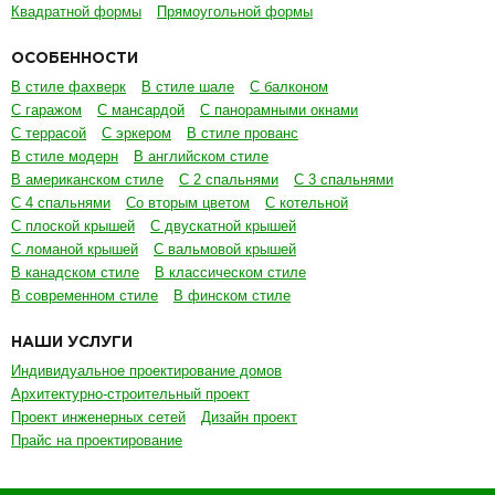
Квадратной формы
Прямоугольной формы
ОСОБЕННОСТИ
В стиле фахверк
В стиле шале
С балконом
С гаражом
С мансардой
С панорамными окнами
С террасой
С эркером
В стиле прованс
В стиле модерн
В английском стиле
В американском стиле
С 2 спальнями
С 3 спальнями
С 4 спальнями
Со вторым цветом
С котельной
С плоской крышей
С двускатной крышей
С ломаной крышей
С вальмовой крышей
В канадском стиле
В классическом стиле
В современном стиле
В финском стиле
НАШИ УСЛУГИ
Индивидуальное проектирование домов
Архитектурно-строительный проект
Проект инженерных сетей
Дизайн проект
Прайс на проектирование