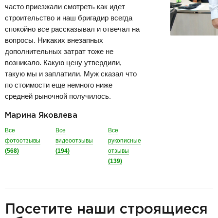
часто приезжали смотреть как идет
строительство и наш бригадир всегда
спокойно все рассказывал и отвечал на
вопросы. Никаких внезапных
дополнительных затрат тоже не
возникало. Какую цену утвердили,
такую мы и заплатили. Муж сказал что
по стоимости еще немного ниже
средней рыночной получилось.
Марина Яковлева
Все
Все
Все
фотоотзывы
видеоотзывы
рукописные
(568)
(194)
отзывы
(139)
разделитель
Посетите наши строящиеся