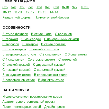
ГАБАРИТЫ ДОМА
6х6
6х8
7х7
7х8
7х9
8х8
8х9
8х10
9х9
10х10
10х12
11х11
12х12
13х13
14х14
Квадратной формы
Прямоугольной формы
ОСОБЕННОСТИ
В стиле фахверк
В стиле шале
С балконом
С гаражом
С мансардой
С панорамными окнами
С террасой
С эркером
В стиле прованс
В стиле модерн
В английском стиле
В американском стиле
С 2 спальнями
С 3 спальнями
С 4 спальнями
Со вторым цветом
С котельной
С плоской крышей
С двускатной крышей
С ломаной крышей
С вальмовой крышей
В канадском стиле
В классическом стиле
В современном стиле
В финском стиле
НАШИ УСЛУГИ
Индивидуальное проектирование домов
Архитектурно-строительный проект
Проект инженерных сетей
Дизайн проект