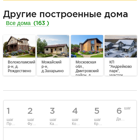
Другие построенные дома
Все дома
(163 )
Волоколамский
Можайский
Московская
КП
р-н, д.
р-н,
обл.,
"Андрейково
Рождествено
д.Захарьино
Дмитровский
парк",
район, д.
участок
Минеево
№215
разделитель
шаг
1
2
3
4
5
6
Данные
шаг
шаг
шаг
шаг
шаг
Проект
Фундамент
Каркас и стены
Коммуникации
Крыша