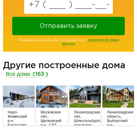
Отправить заявку
Нажимая на кнопку, Вы соглашаетесь с
обработкой своих
данных
Другие построенные дома
Все дома
(163 )
Наро-
Московская
Ленинградская
Ленинградская
Фоминский
обл.,
обл,
область,
р-н,
Щелковский
Шлиссельбургское
Выборгский
Бархатово
р-н., СНТ
городское
р-н.,
НИИ
поселение,
Северная
Автоприборов
КП
корона.