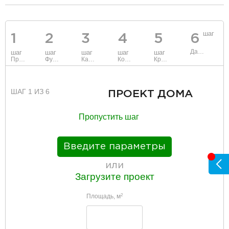
«Прибрежный»
разделитель
шаг
1
2
3
4
5
6
Данные
шаг
шаг
шаг
шаг
шаг
Проект
Фундамент
Каркас и стены
Коммуникации
Крыша
ШАГ 1 ИЗ 6
ПРОЕКТ ДОМА
Пропустить шаг
Введите параметры
или
Загрузите проект
Площадь, м
2