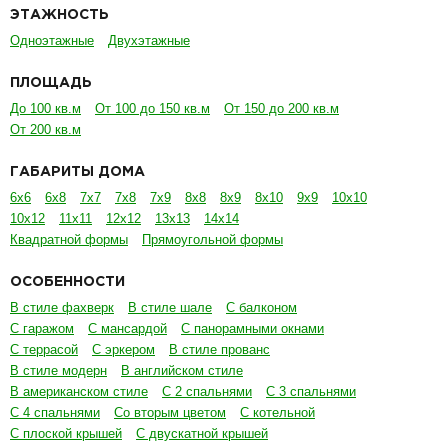
ЭТАЖНОСТЬ
Одноэтажные
Двухэтажные
ПЛОЩАДЬ
До 100 кв.м
От 100 до 150 кв.м
От 150 до 200 кв.м
От 200 кв.м
ГАБАРИТЫ ДОМА
6х6
6х8
7х7
7х8
7х9
8х8
8х9
8х10
9х9
10х10
10х12
11х11
12х12
13х13
14х14
Квадратной формы
Прямоугольной формы
ОСОБЕННОСТИ
В стиле фахверк
В стиле шале
С балконом
С гаражом
С мансардой
С панорамными окнами
С террасой
С эркером
В стиле прованс
В стиле модерн
В английском стиле
В американском стиле
С 2 спальнями
С 3 спальнями
С 4 спальнями
Со вторым цветом
С котельной
С плоской крышей
С двускатной крышей