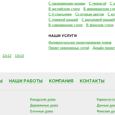
С панорамными окнами
С террасой
С 
В английском стиле
В американском ст
С 4 спальнями
Со вторым цветом
С ко
С ломаной крышей
С вальмовой крышей
В современном стиле
В финском стиле
НАШИ УСЛУГИ
Индивидуальное проектирование домов
Проект инженерных сетей
Дизайн проект
12х12
13х13
Ы
НАШИ РАБОТЫ
КОМПАНИЯ
КОНТАКТЫ
Канадские дома
Каркасно-п
Деревянные дома
Дачные до
Блочные дома
Финские д