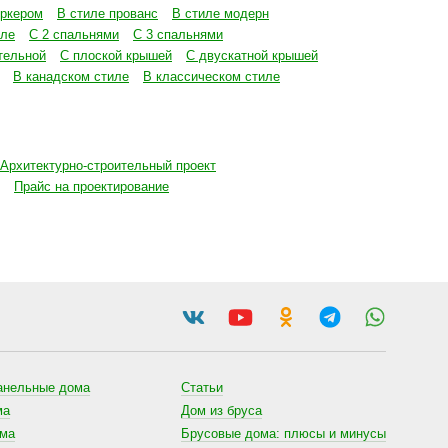
эркером
В стиле прованс
В стиле модерн
иле
С 2 спальнями
С 3 спальнями
тельной
С плоской крышей
С двускатной крышей
В канадском стиле
В классическом стиле
Архитектурно-строительный проект
Прайс на проектирование
анельные дома
Статьи
ма
Дом из бруса
ома
Брусовые дома: плюсы и минусы