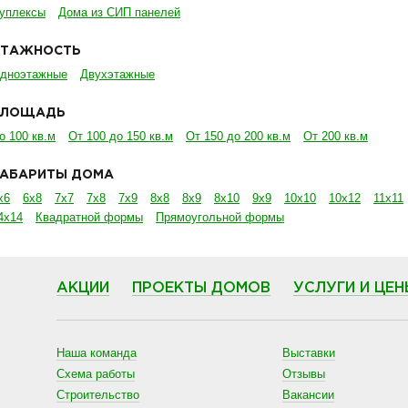
уплексы
Дома из СИП панелей
ЭТАЖНОСТЬ
дноэтажные
Двухэтажные
ПЛОЩАДЬ
о 100 кв.м
От 100 до 150 кв.м
От 150 до 200 кв.м
От 200 кв.м
ГАБАРИТЫ ДОМА
х6
6х8
7х7
7х8
7х9
8х8
8х9
8х10
9х9
10х10
10х12
11х11
4х14
Квадратной формы
Прямоугольной формы
АКЦИИ
ПРОЕКТЫ ДОМОВ
УСЛУГИ И ЦЕН
Наша команда
Выставки
Схема работы
Отзывы
Строительство
Вакансии