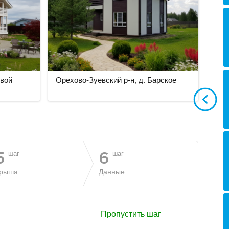
овой
Орехово-Зуевский р-н, д. Барское
шаг
шаг
5
6
рыша
Данные
Пропустить шаг