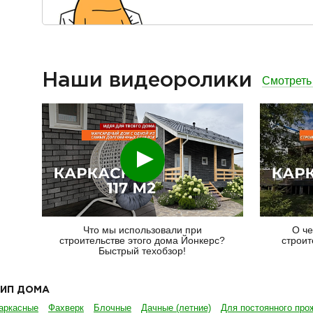
Наши видеоролики
Смотреть
Смотреть
Что мы использовали при
О че
строительстве этого дома Йонкерс?
строит
Быстрый техобзор!
ТИП ДОМА
аркасные
Фахверк
Блочные
Дачные (летние)
Для постоянного про