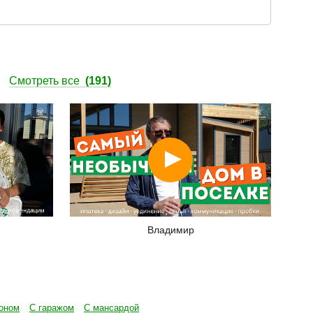
ы
Смотреть все
(191)
Смотреть
Владимир
оном
С гаражом
С мансардой