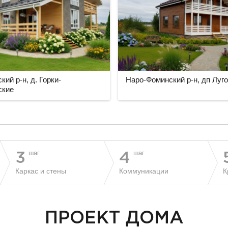
кий р-н, д. Горки-
Наро-Фоминский р-н, дп Луг
ские
шаг
шаг
3
4
Каркас и стены
Коммуникации
К
ПРОЕКТ ДОМА