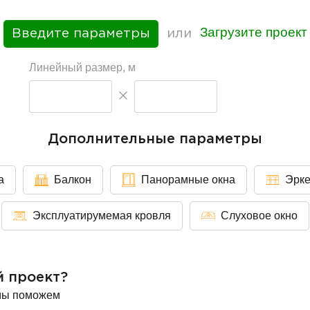
Загрузите проект
Введите параметры
или
Линейный размер, м
Дополнительные параметры
а
Балкон
Панорамные окна
Эрк
Эксплуатирумемая кровля
Слуховое окно
й проект?
мы поможем