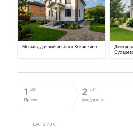
Москва, дачный посёлок Кокошкино
Дмитровс
Сухарев
разделитель
шаг
шаг
1
2
Проект
Фундамент
ШАГ 1 ИЗ 6