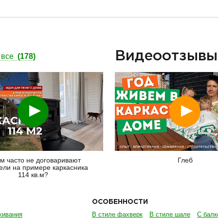
Видеоотзыв
 все
(178)
Смотреть
Смотреть
м часто не договаривают
Глеб
ели на примере каркасника
114 кв.м?
ОСОБЕННОСТИ
живания
В стиле фахверк
В стиле шале
С балк