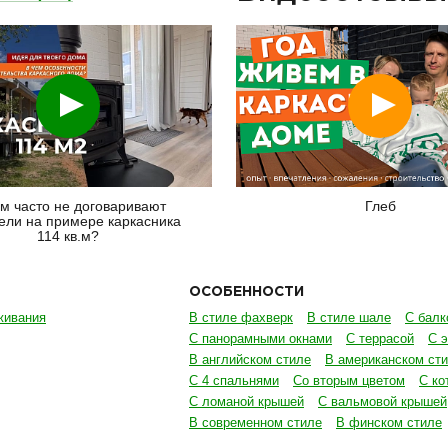
Смотреть
Смотреть
м часто не договаривают
Глеб
ели на примере каркасника
114 кв.м?
ОСОБЕННОСТИ
живания
В стиле фахверк
В стиле шале
С балк
С панорамными окнами
С террасой
С 
В английском стиле
В американском ст
С 4 спальнями
Со вторым цветом
С ко
С ломаной крышей
С вальмовой крышей
В современном стиле
В финском стиле