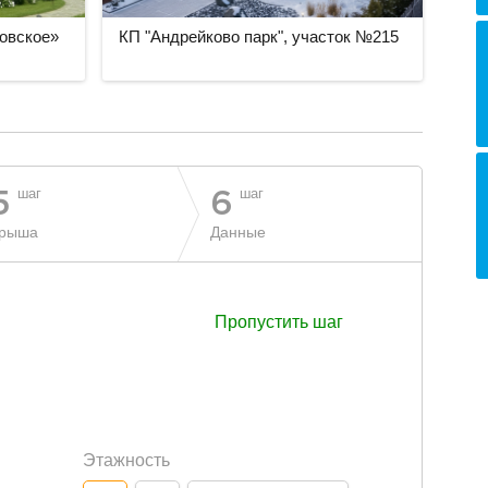
совское»
КП "Андрейково парк", участок №215
шаг
шаг
5
6
рыша
Данные
Пропустить шаг
Этажность