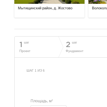
Мытищинский район, д. Жостово
Волокола
разделитель
шаг
шаг
1
2
Проект
Фундамент
ШАГ 1 ИЗ 6
2
Площадь, м