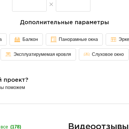
Дополнительные параметры
а
Балкон
Панорамные окна
Эрк
Эксплуатирумемая кровля
Слуховое окно
й проект?
мы поможем
Видеоотзыв
 все
(178)