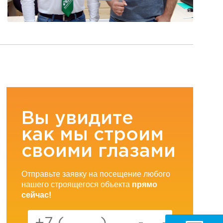
Вы увидите
как мы строим
своими глазами
Отправьте заявку на посещение любого
нашего строящегося объекта
прямо
сейчас!