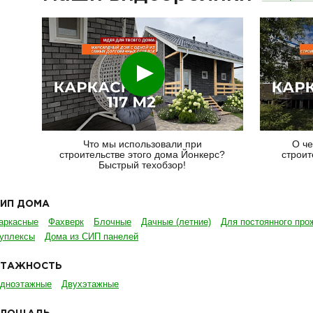
Смотреть
Что мы использовали при
О че
строительстве этого дома Йонкерс?
строит
Быстрый техобзор!
ТИП ДОМА
аркасные
Фахверк
Блочные
Дачные (летние)
Для постоянного про
уплексы
Дома из СИП панелей
ЭТАЖНОСТЬ
дноэтажные
Двухэтажные