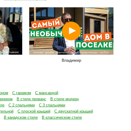
Смотреть
Владимир
оном
С гаражом
С мансардой
эркером
В стиле прованс
В стиле модерн
иле
С 2 спальнями
С 3 спальнями
тельной
С плоской крышей
С двускатной крышей
В канадском стиле
В классическом стиле