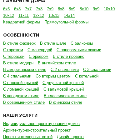
ГАБАРИТЫ ДОМА
6х6
6х8
7х7
7х8
7х9
8х8
8х9
8х10
9х9
10х10
10х12
11х11
12х12
13х13
14х14
Квадратной формы
Прямоугольной формы
ОСОБЕННОСТИ
В стиле фахверк
В стиле шале
С балконом
С гаражом
С мансардой
С панорамными окнами
С террасой
С эркером
В стиле прованс
В стиле модерн
В английском стиле
В американском стиле
С 2 спальнями
С 3 спальнями
С 4 спальнями
Со вторым цветом
С котельной
С плоской крышей
С двускатной крышей
С ломаной крышей
С вальмовой крышей
В канадском стиле
В классическом стиле
В современном стиле
В финском стиле
НАШИ УСЛУГИ
Индивидуальное проектирование домов
Архитектурно-строительный проект
Проект инженерных сетей
Дизайн проект