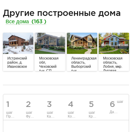
Другие построенные дома
Все дома
(163 )
Истринский
Московская
Ленинградская
Московская
район, д.
обл,
область,
область,
Ивановское
Чеховский
Выборгский
Лобня, мкр.
р-н, СП
р-н.,
Луговая
Баранцевское
Северная
корона.
разделитель
шаг
1
2
3
4
5
6
Данные
шаг
шаг
шаг
шаг
шаг
Проект
Фундамент
Каркас и стены
Коммуникации
Крыша