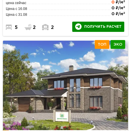
2
0
₽/м
цена сейчас
2
0 ₽/м
Цена с 16.08
2
0 ₽/м
Цена с 31.08
ПОЛУЧИТЬ РАСЧЕТ
5
2
2
ТОП
ЭКО