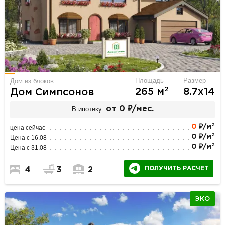
Площадь
Размер
Дом из блоков
2
265 м
8.7х14
Дом Симпсонов
В ипотеку:
от 0 ₽/мес.
2
0
₽/м
цена сейчас
2
0 ₽/м
Цена с 16.08
2
0 ₽/м
Цена с 31.08
ПОЛУЧИТЬ РАСЧЕТ
4
3
2
ЭКО