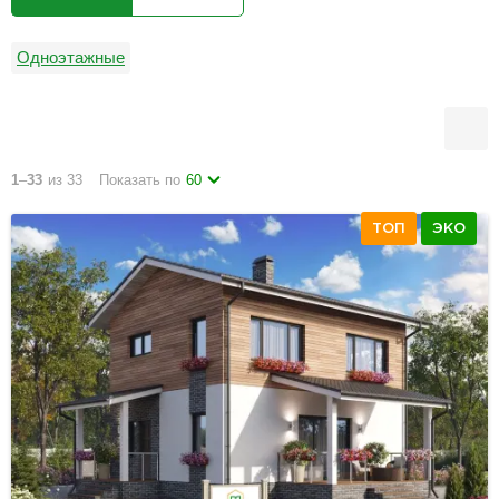
Одноэтажные
1
–
33
из 33
Показать по
60
ТОП
ЭКО