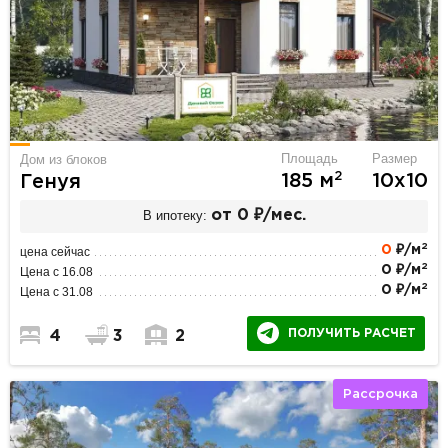
Площадь
Размер
Дом из блоков
2
185 м
10х10
Генуя
В ипотеку:
от 0 ₽/мес.
2
0
₽/м
цена сейчас
2
0 ₽/м
Цена с 16.08
2
0 ₽/м
Цена с 31.08
ПОЛУЧИТЬ РАСЧЕТ
4
3
2
Рассрочка