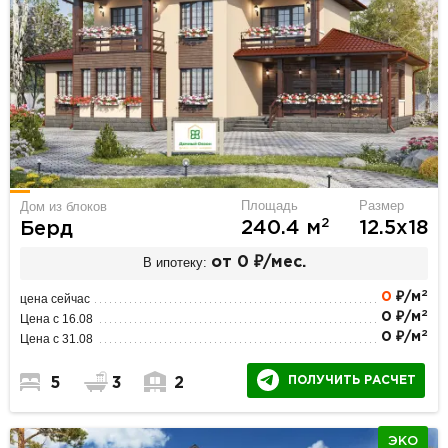
Площадь
Размер
Дом из блоков
2
240.4 м
12.5х18
Берд
В ипотеку:
от 0 ₽/мес.
2
0
₽/м
цена сейчас
2
0 ₽/м
Цена с 16.08
2
0 ₽/м
Цена с 31.08
ПОЛУЧИТЬ РАСЧЕТ
5
3
2
ЭКО