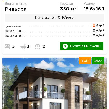
Площадь
Размер
Дом из блоков
2
350 м
15.6х16.1
Ривьера
В ипотеку:
от 0 ₽/мес.
2
0
₽/м
цена сейчас
2
0 ₽/м
Цена с 16.08
2
0 ₽/м
Цена с 31.08
ПОЛУЧИТЬ РАСЧЕТ
5
3
2
ТОП
ЭКО