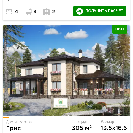
ПОЛУЧИТЬ РАСЧЕТ
4
3
2
ЭКО
Площадь
Размер
Дом из блоков
2
305 м
13.5х16.6
Грис