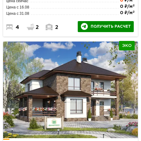
0
₽/м
цена сейчас
2
0 ₽/м
Цена с 16.08
2
0 ₽/м
Цена с 31.08
ПОЛУЧИТЬ РАСЧЕТ
4
2
2
ЭКО