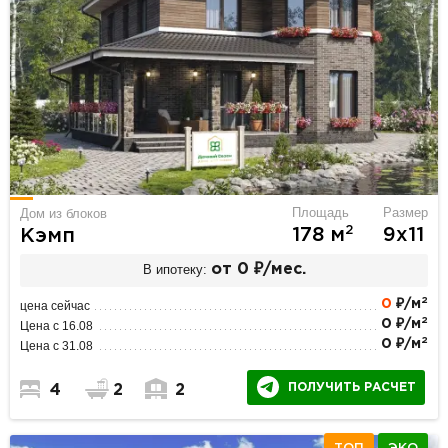
Площадь
Размер
Дом из блоков
2
178 м
9х11
Кэмп
В ипотеку:
от 0 ₽/мес.
2
0
₽/м
цена сейчас
2
0 ₽/м
Цена с 16.08
2
0 ₽/м
Цена с 31.08
ПОЛУЧИТЬ РАСЧЕТ
4
2
2