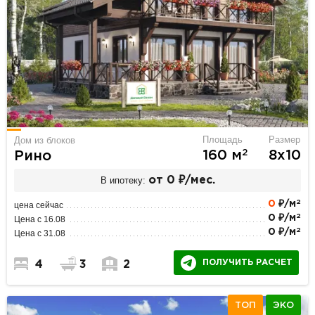
Площадь
Размер
Дом из блоков
2
160 м
8х10
Рино
В ипотеку:
от 0 ₽/мес.
2
0
₽/м
цена сейчас
2
0 ₽/м
Цена с 16.08
2
0 ₽/м
Цена с 31.08
ПОЛУЧИТЬ РАСЧЕТ
4
3
2
ТОП
ЭКО