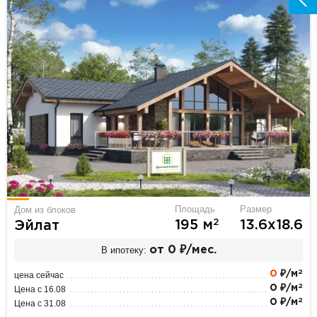
Площадь
Размер
Дом из блоков
2
195 м
13.6х18.6
Эйлат
В ипотеку:
от 0 ₽/мес.
2
0
₽/м
цена сейчас
2
0 ₽/м
Цена с 16.08
2
0 ₽/м
Цена с 31.08