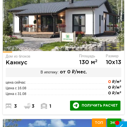
Площадь
Размер
Дом из блоков
2
130 м
10х13
Каннус
В ипотеку:
от 0 ₽/мес.
2
0
₽/м
цена сейчас
2
0 ₽/м
Цена с 16.08
2
0 ₽/м
Цена с 31.08
ПОЛУЧИТЬ РАСЧЕТ
3
3
1
ТОП
ЭКО