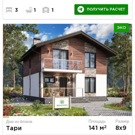
ПОЛУЧИТЬ РАСЧЕТ
3
1
1
ЭКО
Площадь
Размер
Дом из блоков
2
141 м
8х9
Тари