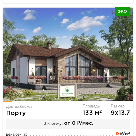
ЭКО
Площадь
Размер
Дом из блоков
2
133 м
9х13.7
Порту
В ипотеку:
от 0 ₽/мес.
2
0
₽/м
цена сейчас