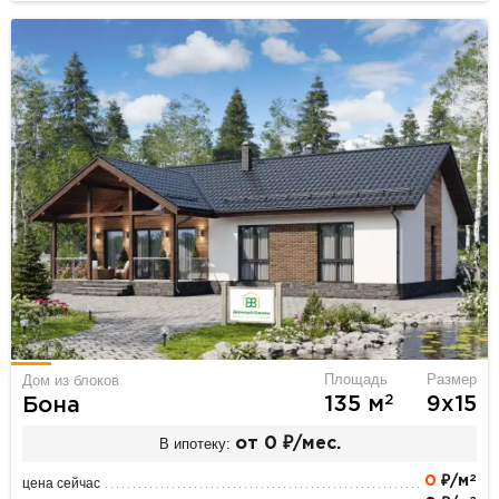
Площадь
Размер
Дом из блоков
2
135 м
9х15
Бона
В ипотеку:
от 0 ₽/мес.
2
0
₽/м
цена сейчас