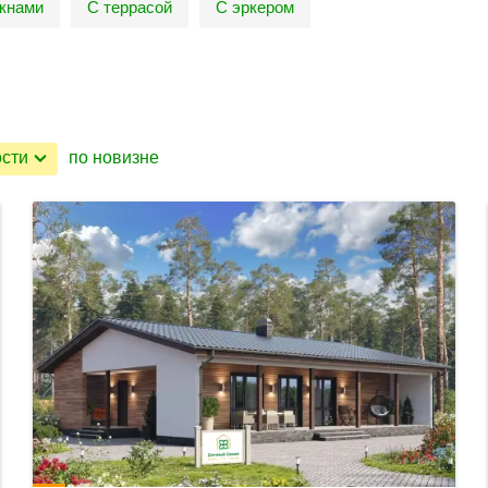
кнами
С террасой
С эркером
ости
по новизне