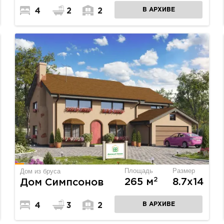
В АРХИВЕ
4
2
2
Площадь
Размер
Дом из бруса
2
265 м
8.7х14
Дом Симпсонов
В АРХИВЕ
4
3
2