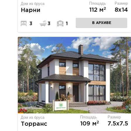
Площадь
Размер
Дом из бруса
2
112 м
8х14
Нарни
В АРХИВЕ
3
3
1
Площадь
Размер
Дом из бруса
2
109 м
7.5х7.5
Торранс