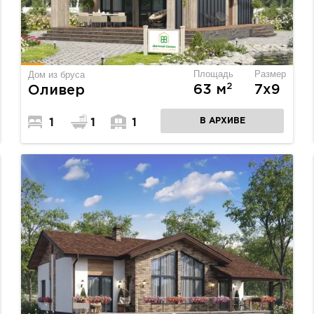
Площадь
Размер
Дом из бруса
2
63 м
7х9
Оливер
В АРХИВЕ
1
1
1