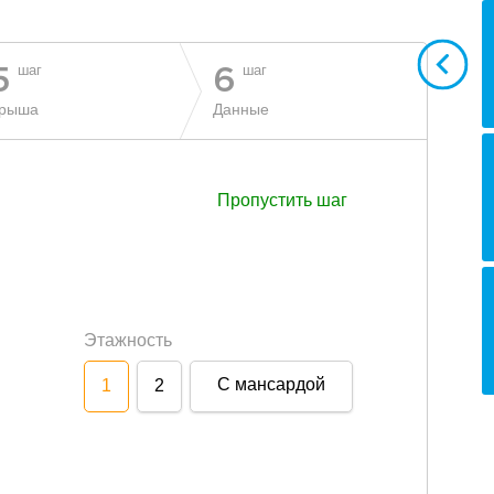
шаг
шаг
5
6
рыша
Данные
Пропустить шаг
Этажность
С мансардой
1
2