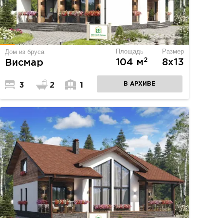
Площадь
Размер
Дом из бруса
2
104 м
8х13
Висмар
В АРХИВЕ
3
2
1