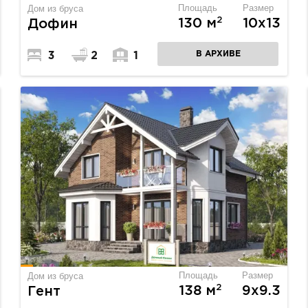
Площадь
Размер
Дом из бруса
2
130 м
10х13
Дофин
В АРХИВЕ
3
2
1
Площадь
Размер
Дом из бруса
2
138 м
9х9.3
Гент