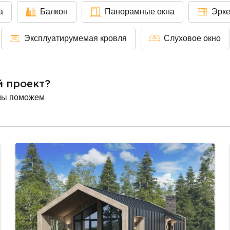
а
Балкон
Панорамные окна
Эрк
Эксплуатирумемая кровля
Слуховое окно
й проект?
мы поможем