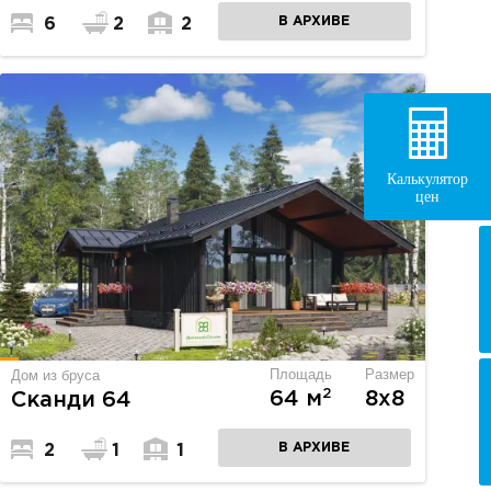
В АРХИВЕ
6
2
2
Калькулятор
цен
Площадь
Размер
Дом из бруса
2
64 м
8х8
Сканди 64
В АРХИВЕ
2
1
1