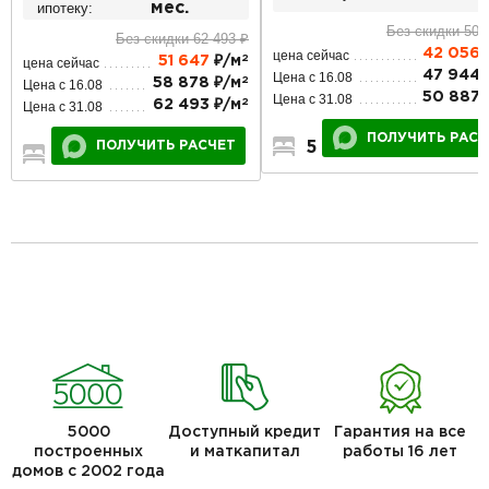
ипотеку:
мес.
Без скидки 50 
Без скидки 62 493 ₽
42 056
цена сейчас
2
51 647
₽/м
цена сейчас
47 944 
Цена с 16.08
2
58 878 ₽/м
Цена с 16.08
50 887 
Цена с 31.08
2
62 493 ₽/м
Цена с 31.08
ПОЛУЧИТЬ РАСЧ
5
2
2
ПОЛУЧИТЬ РАСЧЕТ
3
2
1
5000
Доступный кредит
Гарантия на все
построенных
и маткапитал
работы 16 лет
домов с 2002 года