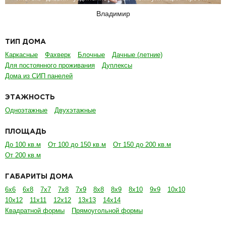
Владимир
ТИП ДОМА
Каркасные
Фахверк
Блочные
Дачные (летние)
Для постоянного проживания
Дуплексы
Дома из СИП панелей
ЭТАЖНОСТЬ
Одноэтажные
Двухэтажные
ПЛОЩАДЬ
До 100 кв.м
От 100 до 150 кв.м
От 150 до 200 кв.м
От 200 кв.м
ГАБАРИТЫ ДОМА
6х6
6х8
7х7
7х8
7х9
8х8
8х9
8х10
9х9
10х10
10х12
11х11
12х12
13х13
14х14
Квадратной формы
Прямоугольной формы