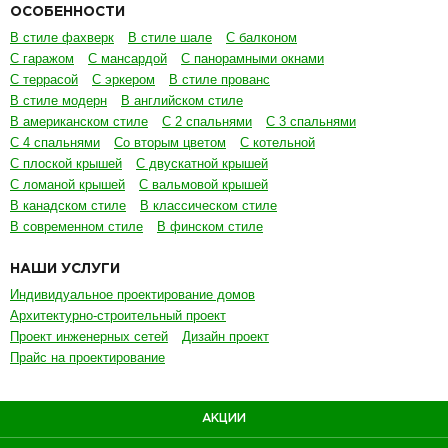
ОСОБЕННОСТИ
В стиле фахверк
В стиле шале
С балконом
С гаражом
С мансардой
С панорамными окнами
С террасой
С эркером
В стиле прованс
В стиле модерн
В английском стиле
В американском стиле
С 2 спальнями
С 3 спальнями
С 4 спальнями
Со вторым цветом
С котельной
С плоской крышей
С двускатной крышей
С ломаной крышей
С вальмовой крышей
В канадском стиле
В классическом стиле
В современном стиле
В финском стиле
НАШИ УСЛУГИ
Индивидуальное проектирование домов
Архитектурно-строительный проект
Проект инженерных сетей
Дизайн проект
Прайс на проектирование
АКЦИИ