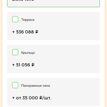
Терраса
i
+ 536 088
Крыльцо
i
+ 51 056
Панорамные окна
i
+ от 35 000
/шт.