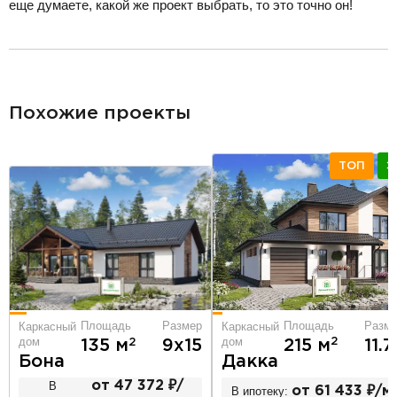
еще думаете, какой же проект выбрать, то это точно он!
разделитель
Похожие проекты
ТОП
Э
Площадь
Разм
Площадь
Размер
Каркасный
Каркасный
дом
дом
2
2
215 м
11.
135 м
9х15
Дакка
Бона
В
от 47 372 ₽/
В ипотеку:
от 61 433 ₽/м