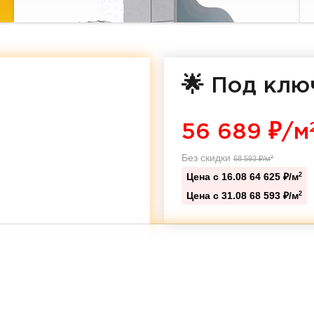
🌟 Под клю
56 689
₽/м
Без скидки
68 593
₽/м
2
Цена с 16.08
64 625 ₽/м
2
Цена с 31.08
68 593 ₽/м
2