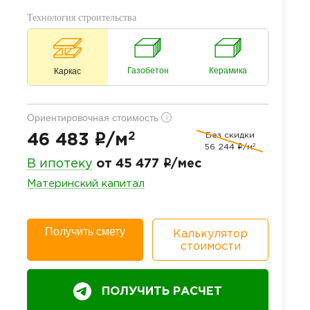
Технология строительства
Газобетон
Керамика
Каркас
Ориентировочная стоимость
i
2
Без скидки
i
46 483
/м
2
56 244
i
/м
i
В ипотеку
от 45 477
/мес
Материнский капитал
Получить смету
Калькулятор
стоимости
ПОЛУЧИТЬ РАСЧЕТ