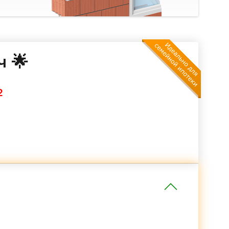
ч 🌟
2