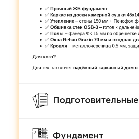
✅
Прочный ЖБ фундамент
✅
Каркас из доски камерной сушки 45х1
✅
Утепление
– стены 150 мм + Пенофол ф
✅
Обшивка стен OSB-3
– готов к дальней
✅
Полы
– фанера ФК 15 мм по обрешётке 
✅
Окна Rehau Grazio 70 мм и входная д
✅
Кровля
– металлочерепица 0,5 мм, защи
Для кого?
Для тех, кто хочет
надёжный каркасный дом с 
Подготовительные
Фундамент