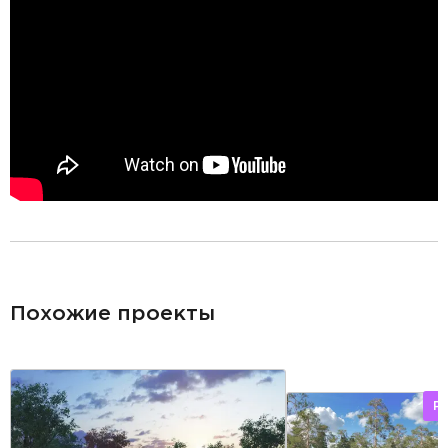
разделитель
Похожие проекты
Р