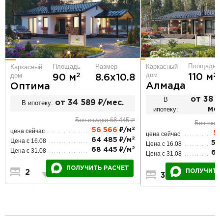
Площадь
Площадь
Размер
Каркасный
Каркасный
дом
дом
2
110 м
2
90 м
8.6х10.8
Алмада
Оптима
В
от 38 
В ипотеку:
от 34 589 ₽/мес.
ипотеку:
ме
Без скидки 68 445 ₽
Без скид
2
56 566
₽/м
цена сейчас
5
цена сейчас
2
64 485 ₽/м
Цена с 16.08
58
Цена с 16.08
2
68 445 ₽/м
Цена с 31.08
62
Цена с 31.08
ПОЛУЧИТЬ РАСЧЕТ
ПОЛУЧИТЬ
2
2
1
3
2