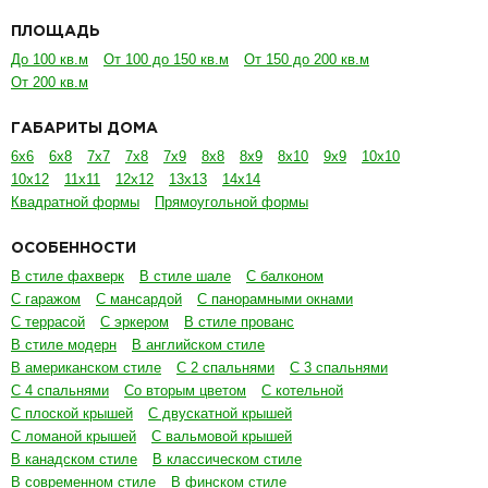
ПЛОЩАДЬ
До 100 кв.м
От 100 до 150 кв.м
От 150 до 200 кв.м
От 200 кв.м
ГАБАРИТЫ ДОМА
6х6
6х8
7х7
7х8
7х9
8х8
8х9
8х10
9х9
10х10
10х12
11х11
12х12
13х13
14х14
Квадратной формы
Прямоугольной формы
ОСОБЕННОСТИ
В стиле фахверк
В стиле шале
С балконом
С гаражом
С мансардой
С панорамными окнами
С террасой
С эркером
В стиле прованс
В стиле модерн
В английском стиле
В американском стиле
С 2 спальнями
С 3 спальнями
С 4 спальнями
Со вторым цветом
С котельной
С плоской крышей
С двускатной крышей
С ломаной крышей
С вальмовой крышей
В канадском стиле
В классическом стиле
В современном стиле
В финском стиле