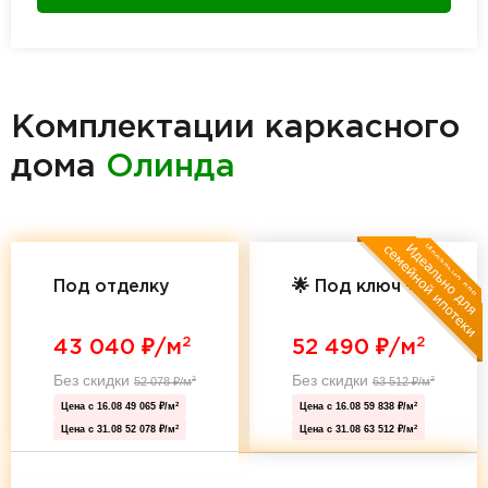
Комплектации каркасного
дома
Олинда
Под отделку
🌟 Под ключ 🌟
2
2
43 040
₽/м
52 490
₽/м
Без скидки
Без скидки
52 078
₽/м
63 512
₽/м
2
2
Цена с 16.08
49 065 ₽/м
Цена с 16.08
59 838 ₽/м
2
2
Цена с 31.08
52 078 ₽/м
Цена с 31.08
63 512 ₽/м
2
2