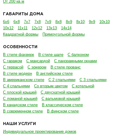
От 200 кв.м
ГАБАРИТЫ ДОМА
6х6
6х8
7х7
7х8
7х9
8х8
8х9
8х10
9х9
10х10
10х12
11х11
12х12
13х13
14х14
Квадратной формы
Прямоугольной формы
ОСОБЕННОСТИ
В стиле фахверк
В стиле шале
С балконом
С гаражом
С мансардой
С панорамными окнами
С террасой
С эркером
В стиле прованс
В стиле модерн
В английском стиле
В американском стиле
С 2 спальнями
С 3 спальнями
С 4 спальнями
Со вторым цветом
С котельной
С плоской крышей
С двускатной крышей
С ломаной крышей
С вальмовой крышей
В канадском стиле
В классическом стиле
В современном стиле
В финском стиле
НАШИ УСЛУГИ
Индивидуальное проектирование домов