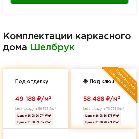
Комплектации каркасного
дома
Шелбрук
Под отделку
🌟 Под ключ 🌟
2
2
49 188
₽/м
58 488
₽/м
Без скидки
Без скидки
59 517
₽/м
70 771
₽/м
2
2
Цена с 16.08
56 074 ₽/м
Цена с 16.08
66 677 ₽/м
2
2
Цена с 31.08
59 517 ₽/м
Цена с 31.08
70 771 ₽/м
2
2