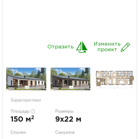
Изменить
Отразить
проект
Характеристики
Площадь
Размеры
i
2
150 м
9x22 м
Спален
Санузлов