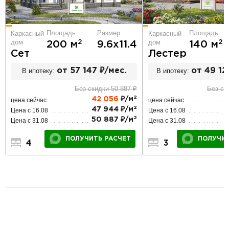
Площадь
Площадь
Размер
Каркасный
Каркасный
дом
дом
2
2
140 м
200 м
9.6х11.4
Лестер
Сет
В ипотеку:
от 49 12
В ипотеку:
от 57 147 ₽/мес.
Без ск
Без скидки 50 887 ₽
2
42 056
₽/м
цена сейчас
цена сейчас
2
5
47 944 ₽/м
Цена с 16.08
Цена с 16.08
2
6
50 887 ₽/м
Цена с 31.08
Цена с 31.08
ПОЛУЧИТ
ПОЛУЧИТЬ РАСЧЕТ
3
2
4
3
2