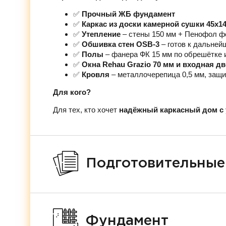
✅
Прочный ЖБ фундамент
✅
Каркас из доски камерной сушки 45х1
✅
Утепление
– стены 150 мм + Пенофол ф
✅
Обшивка стен OSB-3
– готов к дальней
✅
Полы
– фанера ФК 15 мм по обрешётке 
✅
Окна Rehau Grazio 70 мм и входная д
✅
Кровля
– металлочерепица 0,5 мм, защи
Для кого?
Для тех, кто хочет
надёжный каркасный дом с 
Подготовительные
Фундамент