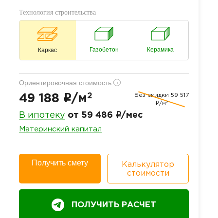
Технология строительства
Газобетон
Керамика
Каркас
Ориентировочная стоимость
i
2
Без скидки
59 517
i
49 188
/м
2
i
/м
i
В ипотеку
от 59 486
/мес
Материнский капитал
Получить смету
Калькулятор
стоимости
ПОЛУЧИТЬ РАСЧЕТ