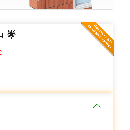
ч 🌟
2