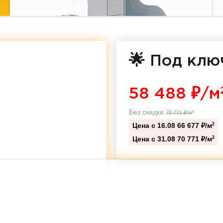
🌟 Под клю
58 488
₽/м
Без скидки
70 771
₽/м
2
Цена с 16.08
66 677 ₽/м
2
Цена с 31.08
70 771 ₽/м
2