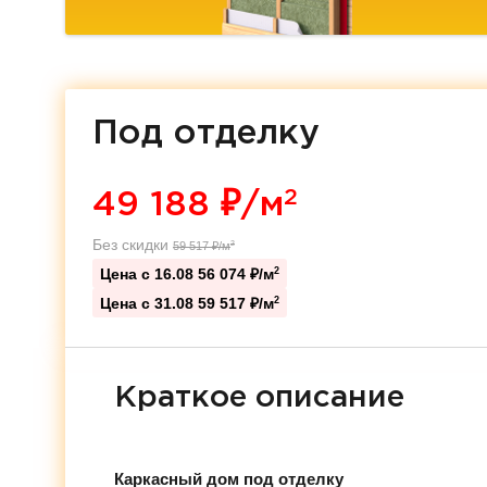
Под отделку
2
49 188
₽/м
Без скидки
59 517
₽/м
2
Цена с 16.08
56 074 ₽/м
2
Цена с 31.08
59 517 ₽/м
2
Краткое описание
Каркасный дом под отделку