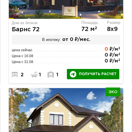
Площадь
Размер
Дом из блоков
2
72 м
8х9
Барнс 72
В ипотеку:
от 0 ₽/мес.
2
0
₽/м
цена сейчас
2
0 ₽/м
Цена с 16.08
2
0 ₽/м
Цена с 31.08
ПОЛУЧИТЬ РАСЧЕТ
2
1
1
ЭКО