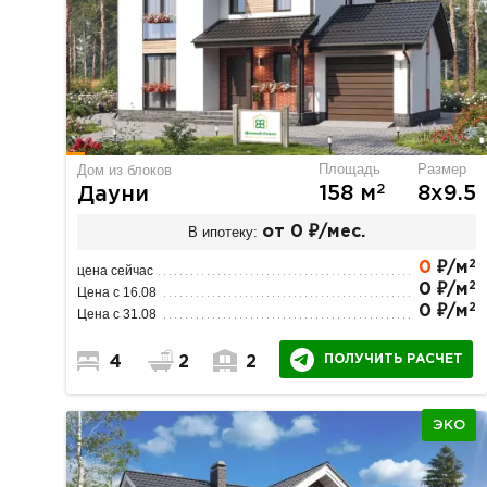
Площадь
Размер
Дом из блоков
2
158 м
8х9.5
Дауни
В ипотеку:
от 0 ₽/мес.
2
0
₽/м
цена сейчас
2
0 ₽/м
Цена с 16.08
2
0 ₽/м
Цена с 31.08
ПОЛУЧИТЬ РАСЧЕТ
4
2
2
ЭКО