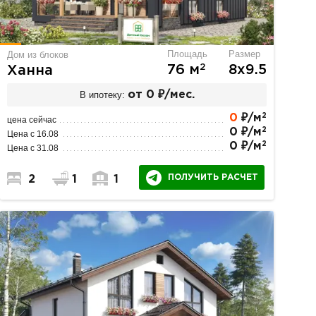
Площадь
Размер
Дом из блоков
2
76 м
8х9.5
Ханна
В ипотеку:
от 0 ₽/мес.
2
0
₽/м
цена сейчас
2
0 ₽/м
Цена с 16.08
2
0 ₽/м
Цена с 31.08
ПОЛУЧИТЬ РАСЧЕТ
2
1
1