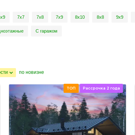
6х9
7х7
7х8
7х9
8х10
8х8
9х9
ноэтажные
С гаражом
ости
по новизне
ТОП
Рассрочка 2 года