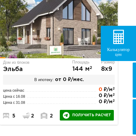
Калькулятор
цен
Площадь
Размер
Дом из блоков
2
144 м
8х9
Эльба
В ипотеку:
от 0 ₽/мес.
2
0
₽/м
цена сейчас
2
0 ₽/м
Цена с 16.08
2
0 ₽/м
Цена с 31.08
ПОЛУЧИТЬ РАСЧЕТ
5
2
2