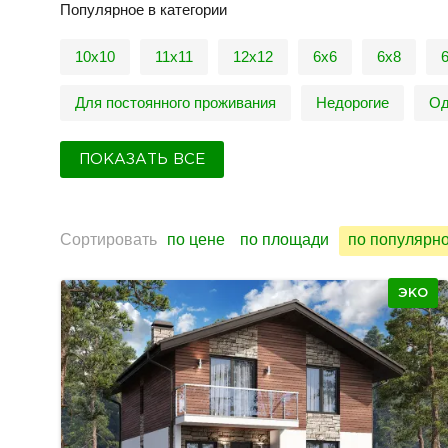
Популярное в категории
10х10
11х11
12х12
6х6
6х8
Для постоянного проживания
Недорогие
Од
ПОКАЗАТЬ ВСЕ
Сортировать
по цене
по площади
по популярн
ЭКО