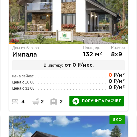
Площадь
Размер
Дом из блоков
2
132 м
8х9
Импала
В ипотеку:
от 0 ₽/мес.
2
0
₽/м
цена сейчас
2
0 ₽/м
Цена с 16.08
2
0 ₽/м
Цена с 31.08
ПОЛУЧИТЬ РАСЧЕТ
4
2
2
ЭКО