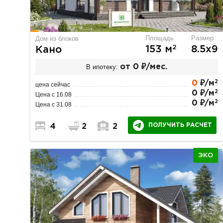
Площадь
Размер
Дом из блоков
2
153 м
8.5х9
Кано
В ипотеку:
от 0 ₽/мес.
2
0
₽/м
цена сейчас
2
0 ₽/м
Цена с 16.08
2
0 ₽/м
Цена с 31.08
ПОЛУЧИТЬ РАСЧЕТ
4
2
2
ЭКО