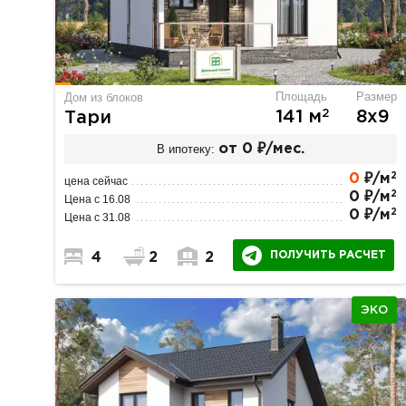
Площадь
Размер
Дом из блоков
2
141 м
8х9
Тари
В ипотеку:
от 0 ₽/мес.
2
0
₽/м
цена сейчас
2
0 ₽/м
Цена с 16.08
2
0 ₽/м
Цена с 31.08
ПОЛУЧИТЬ РАСЧЕТ
4
2
2
ЭКО