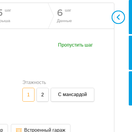
шаг
шаг
5
6
рыша
Данные
Пропустить шаг
Этажность
С мансардой
1
2
ер
Встроенный гараж