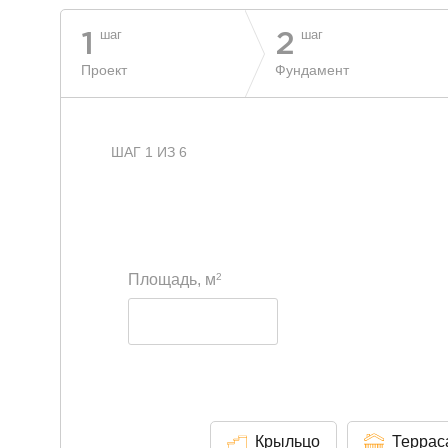
шаг
шаг
1
2
Проект
Фундамент
ШАГ 1 ИЗ 6
2
Площадь, м
Крыльцо
Террас