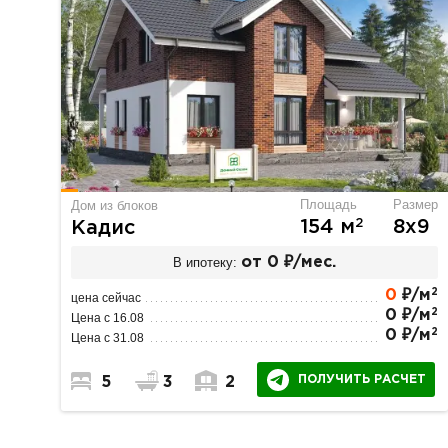
Площадь
Размер
Дом из блоков
2
154 м
8х9
Кадис
В ипотеку:
от 0 ₽/мес.
2
0
₽/м
цена сейчас
2
0 ₽/м
Цена с 16.08
2
0 ₽/м
Цена с 31.08
ПОЛУЧИТЬ РАСЧЕТ
5
3
2