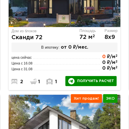
Площадь
Размер
Дом из блоков
2
72 м
8х9
Сканди 72
В ипотеку:
от 0 ₽/мес.
2
0
₽/м
цена сейчас
2
0 ₽/м
Цена с 16.08
2
0 ₽/м
Цена с 31.08
ПОЛУЧИТЬ РАСЧЕТ
2
1
1
Хит продаж!
ЭКО