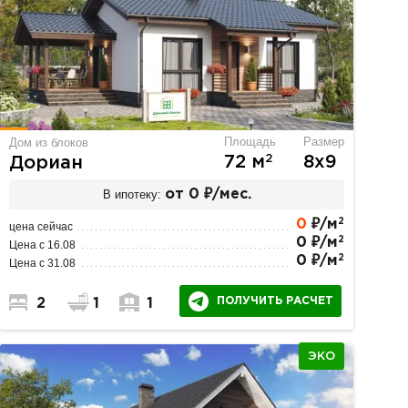
Площадь
Размер
Дом из блоков
2
72 м
8х9
Дориан
В ипотеку:
от 0 ₽/мес.
2
0
₽/м
цена сейчас
2
0 ₽/м
Цена с 16.08
2
0 ₽/м
Цена с 31.08
ПОЛУЧИТЬ РАСЧЕТ
2
1
1
ЭКО