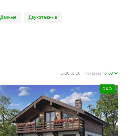
Дачные
Двухэтажные
1
–
16
из 16
Показать по
60
ЭКО