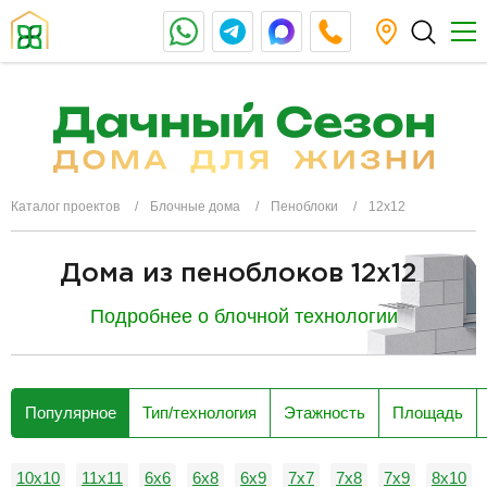
Каталог проектов
Блочные дома
Пеноблоки
12х12
Дома из пеноблоков 12x12
Подробнее о блочной технологии
разделитель
Популярное
Тип/технология
Этажность
Площадь
10х10
11х11
6х6
6х8
6х9
7х7
7х8
7х9
8х10