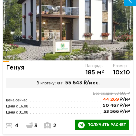
Площадь
Размер
Генуя
2
185 м
10х10
В ипотеку:
от 55 643 ₽/мес.
Без скидки 53 566 ₽
2
44 269
₽/м
цена сейчас
2
50 467 ₽/м
Цена с 16.08
2
53 566 ₽/м
Цена с 31.08
ПОЛУЧИТЬ РАСЧЕТ
4
3
2