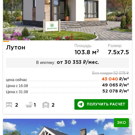
Площадь
Размер
Лутон
2
103.8 м
7.5х7.5
В ипотеку:
от 30 353 ₽/мес.
Без скидки 52 078 ₽
2
43 040
₽/м
цена сейчас
2
49 065 ₽/м
Цена с 16.08
2
52 078 ₽/м
Цена с 31.08
ПОЛУЧИТЬ РАСЧЕТ
2
1
2
ЭКО