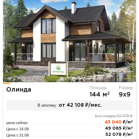
Площадь
Размер
Олинда
2
144 м
9х9
В ипотеку:
от 42 108 ₽/мес.
Без скидки 52 078 ₽
2
43 040
₽/м
цена сейчас
2
49 065 ₽/м
Цена с 16.08
2
52 078 ₽/м
Цена с 31.08