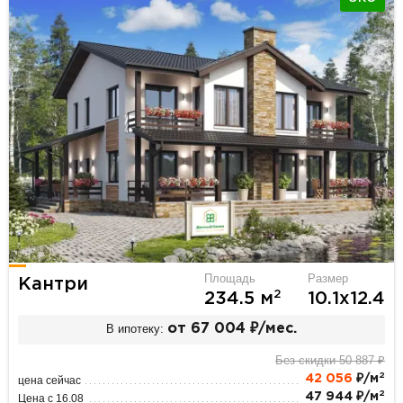
Площадь
Размер
Кантри
2
234.5 м
10.1х12.4
В ипотеку:
от 67 004 ₽/мес.
Без скидки 50 887 ₽
2
42 056
₽/м
цена сейчас
2
47 944 ₽/м
Цена с 16.08