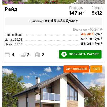
Площадь
Размер
Райд
2
147 м
8х12
В ипотеку:
от 46 424 ₽/мес.
Без скидки 56 244 ₽
2
46 483
₽/м
цена сейчас
2
52 990 ₽/м
Цена с 16.08
2
56 244 ₽/м
Цена с 31.08
ПОЛУЧИТЬ РАСЧЕТ
4
2
2
Хит продаж!
ТОП