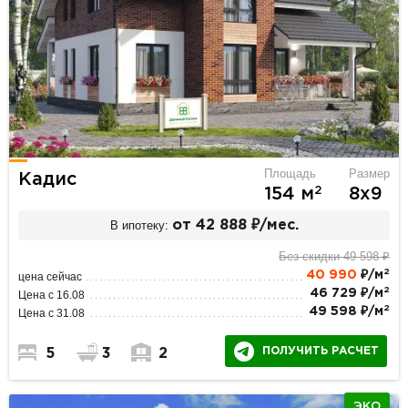
Площадь
Размер
Кадис
2
154 м
8х9
В ипотеку:
от 42 888 ₽/мес.
Без скидки 49 598 ₽
2
40 990
₽/м
цена сейчас
2
46 729 ₽/м
Цена с 16.08
2
49 598 ₽/м
Цена с 31.08
ПОЛУЧИТЬ РАСЧЕТ
5
3
2
ЭКО