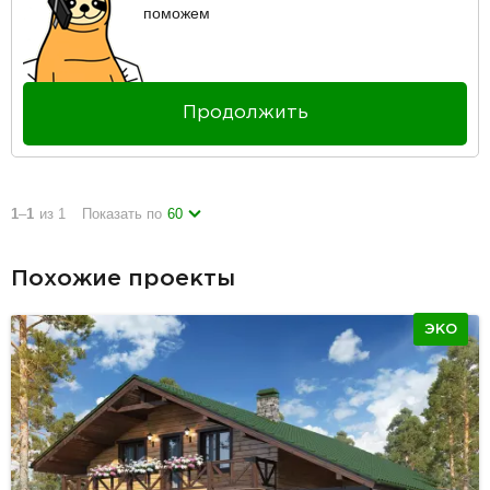
поможем
Продолжить
1
–
1
из 1
Показать по
60
Похожие проекты
ЭКО