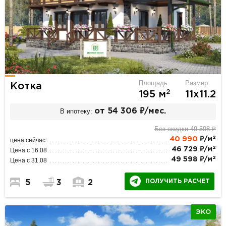
Площадь
Размер
Котка
2
195 м
11х11.2
В ипотеку:
от 54 306 ₽/мес.
Без скидки 49 598 ₽
2
40 990
₽/м
цена сейчас
2
46 729 ₽/м
Цена с 16.08
2
49 598 ₽/м
Цена с 31.08
ПОЛУЧИТЬ РАСЧЕТ
5
3
2
ЭКО