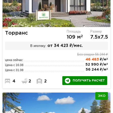
Площадь
Размер
Торранс
2
109 м
7.5х7.5
В ипотеку:
от 34 423 ₽/мес.
Без скидки 56 244 ₽
2
46 483
₽/м
цена сейчас
2
52 990 ₽/м
Цена с 16.08
2
56 244 ₽/м
Цена с 31.08
ПОЛУЧИТЬ РАСЧЕТ
4
2
2
ЭКО