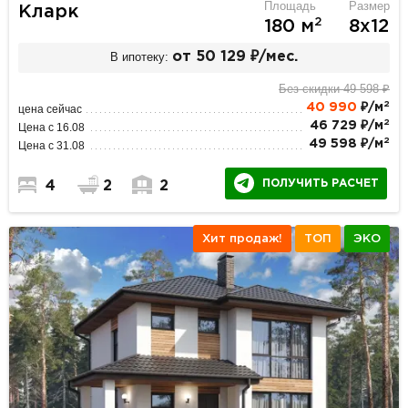
Площадь
Размер
Кларк
2
180 м
8х12
В ипотеку:
от 50 129 ₽/мес.
Без скидки 49 598 ₽
2
40 990
₽/м
цена сейчас
2
46 729 ₽/м
Цена с 16.08
2
49 598 ₽/м
Цена с 31.08
ПОЛУЧИТЬ РАСЧЕТ
4
2
2
Хит продаж!
ТОП
ЭКО