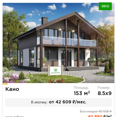
ЭКО
Площадь
Размер
Кано
2
153 м
8.5х9
В ипотеку:
от 42 609 ₽/мес.
Без скидки 49 598 ₽
2
40 990
₽/м