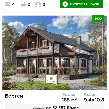
ПОЛУЧИТЬ РАСЧЕТ
4
2
2
ЭКО
Площадь
Размер
Берген
2
188 м
9.4х10.8
В ипотеку:
от 52 357 ₽/мес.