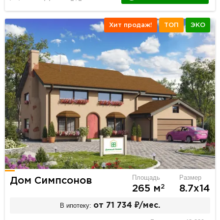
Хит продаж!
ТОП
ЭКО
Площадь
Размер
Дом Симпсонов
2
265 м
8.7х14
В ипотеку:
от 71 734 ₽/мес.