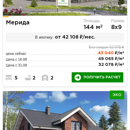
Площадь
Размер
Мерида
2
144 м
8х9
В ипотеку:
от 42 108 ₽/мес.
Без скидки 52 078 ₽
2
43 040
₽/м
цена сейчас
2
49 065 ₽/м
Цена с 16.08
2
52 078 ₽/м
Цена с 31.08
ПОЛУЧИТЬ РАСЧЕТ
5
2
2
ЭКО