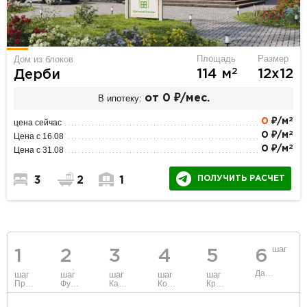
Площадь
Размер
Дом из блоков
2
114 м
12х12
Дерби
В ипотеку:
от 0 ₽/мес.
2
0
₽/м
цена сейчас
2
0 ₽/м
Цена с 16.08
2
0 ₽/м
Цена с 31.08
ПОЛУЧИТЬ РАСЧЕТ
3
2
1
шаг
1
2
3
4
5
6
Данные
шаг
шаг
шаг
шаг
шаг
Проект
Фундамент
Каркас и стены
Коммуникации
Крыша