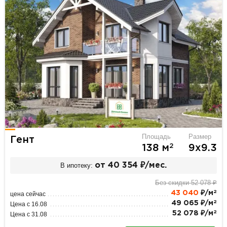
Площадь
Размер
Гент
2
138 м
9х9.3
В ипотеку:
от 40 354 ₽/мес.
Без скидки 52 078 ₽
2
43 040
₽/м
цена сейчас
2
49 065 ₽/м
Цена с 16.08
2
52 078 ₽/м
Цена с 31.08