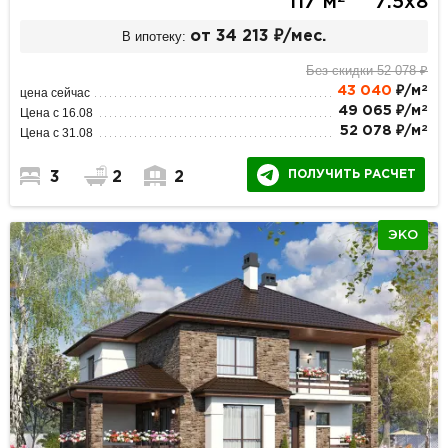
117 м
7.5х8
В ипотеку:
от 34 213 ₽/мес.
Без скидки 52 078 ₽
2
43 040
₽/м
цена сейчас
2
49 065 ₽/м
Цена с 16.08
2
52 078 ₽/м
Цена с 31.08
ПОЛУЧИТЬ РАСЧЕТ
3
2
2
ЭКО