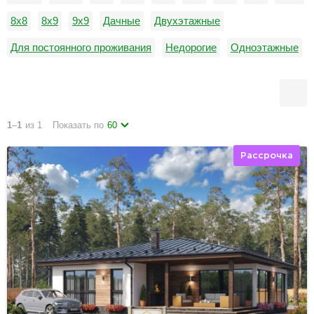
8х8
8х9
9х9
Дачные
Двухэтажные
Для постоянного проживания
Недорогие
Одноэтажные
С гаражом
1
–
1
из 1
Показать по
60
Рассрочка