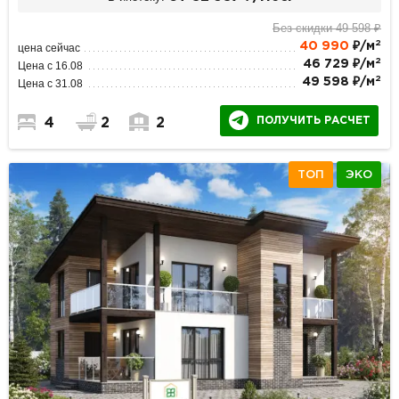
Без скидки 49 598 ₽
2
40 990
₽/м
цена сейчас
2
46 729 ₽/м
Цена с 16.08
2
49 598 ₽/м
Цена с 31.08
ПОЛУЧИТЬ РАСЧЕТ
4
2
2
ТОП
ЭКО