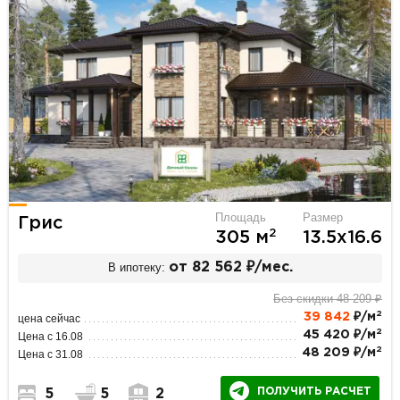
Площадь
Размер
Грис
2
305 м
13.5х16.6
В ипотеку:
от 82 562 ₽/мес.
Без скидки 48 209 ₽
2
39 842
₽/м
цена сейчас
2
45 420 ₽/м
Цена с 16.08
2
48 209 ₽/м
Цена с 31.08
ПОЛУЧИТЬ РАСЧЕТ
5
5
2