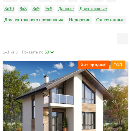
8х10
8х8
8х9
9х9
Дачные
Двухэтажные
Для постоянного проживания
Недорогие
Одноэтажные
С гаражом
1
–
3
из 3
Показать по
60
Хит продаж!
ТОП