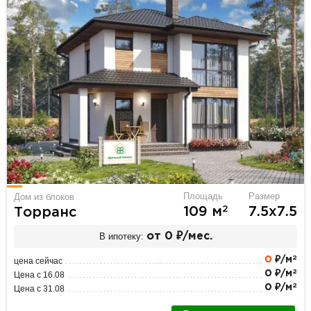
Площадь
Размер
Дом из блоков
2
109 м
7.5х7.5
Торранс
В ипотеку:
от 0 ₽/мес.
2
0
₽/м
цена сейчас
2
0 ₽/м
Цена с 16.08
2
0 ₽/м
Цена с 31.08