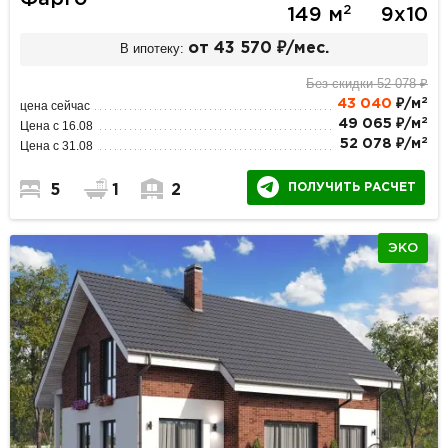
2
149 м
9х10
В ипотеку:
от 43 570 ₽/мес.
Без скидки 52 078 ₽
2
43 040
₽/м
цена сейчас
2
49 065 ₽/м
Цена с 16.08
2
52 078 ₽/м
Цена с 31.08
ПОЛУЧИТЬ РАСЧЕТ
5
1
2
ЭКО