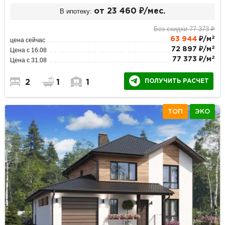
В ипотеку:
от 23 460 ₽/мес.
Без скидки 77 373 ₽
2
63 944
₽/м
цена сейчас
2
72 897 ₽/м
Цена с 16.08
2
77 373 ₽/м
Цена с 31.08
ПОЛУЧИТЬ РАСЧЕТ
2
1
1
ТОП
ЭКО