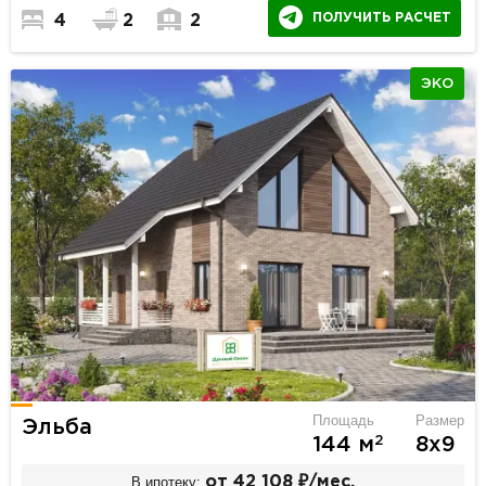
ПОЛУЧИТЬ РАСЧЕТ
4
2
2
ЭКО
Площадь
Размер
Эльба
2
144 м
8х9
В ипотеку:
от 42 108 ₽/мес.