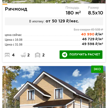
Площадь
Размер
Ричмонд
2
180 м
8.5х10
В ипотеку:
от 50 129 ₽/мес.
Без скидки 49 598 ₽
2
40 990
₽/м
цена сейчас
2
46 729 ₽/м
Цена с 16.08
2
49 598 ₽/м
Цена с 31.08
ПОЛУЧИТЬ РАСЧЕТ
4
2
2
ЭКО