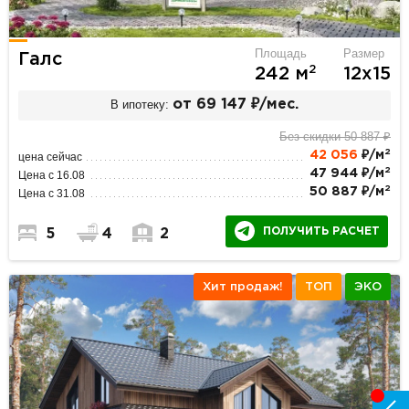
Площадь
Размер
Галс
2
242 м
12х15
В ипотеку:
от 69 147 ₽/мес.
Без скидки 50 887 ₽
2
42 056
₽/м
цена сейчас
2
47 944 ₽/м
Цена с 16.08
2
50 887 ₽/м
Цена с 31.08
ПОЛУЧИТЬ РАСЧЕТ
5
4
2
Хит продаж!
ТОП
ЭКО