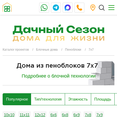
Каталог проектов
Блочные дома
Пеноблоки
7х7
Дома из пеноблоков 7x7
Подробнее о блочной технологии
разделитель
Популярное
Тип/технология
Этажность
Площадь
10х10
11х11
12х12
6х6
6х8
6х9
7х8
7х9