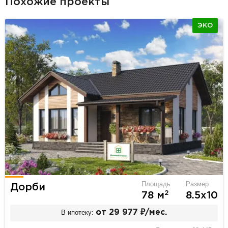
Похожие проекты
ЭКО
Площадь
Размер
Дорби
2
78 м
8.5х10
В ипотеку:
от 29 977 ₽/мес.