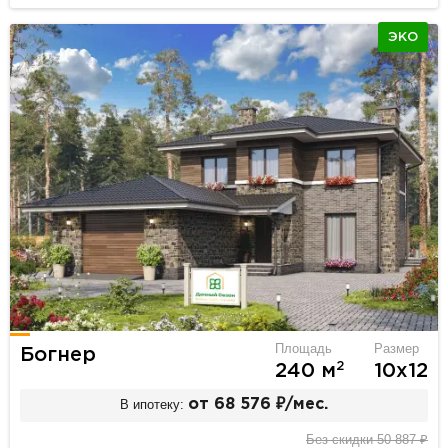
ЭКО
Площадь
Размер
Богнер
2
240 м
10х12
В ипотеку:
от 68 576 ₽/мес.
Без скидки 50 887 ₽