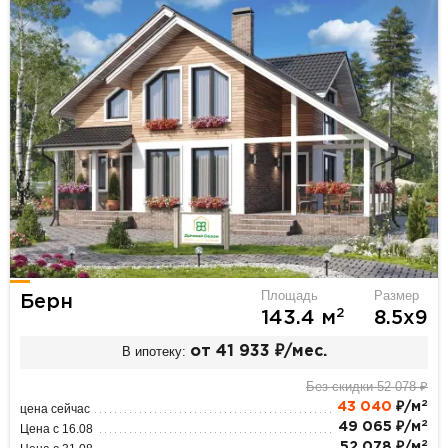
Площадь
Размер
Берн
2
143.4 м
8.5х9
В ипотеку:
от 41 933 ₽/мес.
Без скидки 52 078 ₽
2
43 040
₽/м
цена сейчас
2
49 065 ₽/м
Цена с 16.08
2
52 078 ₽/м