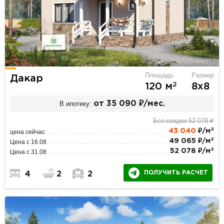
Площадь
Размер
Дакар
2
120 м
8х8
В ипотеку:
от 35 090 ₽/мес.
Без скидки 52 078 ₽
2
43 040
₽/м
цена сейчас
2
49 065 ₽/м
Цена с 16.08
2
52 078 ₽/м
Цена с 31.08
ПОЛУЧИТЬ РАСЧЕТ
4
2
2