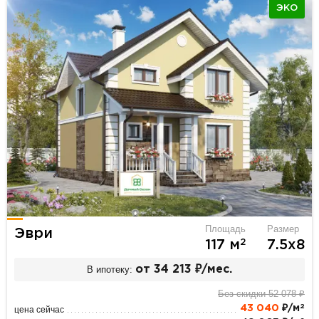
ЭКО
Площадь
Размер
Эври
2
117 м
7.5х8
В ипотеку:
от 34 213 ₽/мес.
Без скидки 52 078 ₽
2
43 040
₽/м
цена сейчас