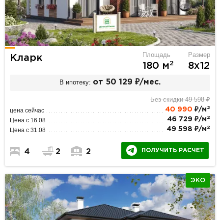
Площадь
Размер
Кларк
2
180 м
8х12
В ипотеку:
от 50 129 ₽/мес.
Без скидки 49 598 ₽
2
40 990
₽/м
цена сейчас
2
46 729 ₽/м
Цена с 16.08
2
49 598 ₽/м
Цена с 31.08
ПОЛУЧИТЬ РАСЧЕТ
4
2
2
ЭКО