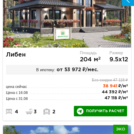
Площадь
Размер
Либен
2
204 м
9.5х12
В ипотеку:
от 53 972 ₽/мес.
Без скидки 47 118 ₽
2
38 941
₽/м
цена сейчас
2
44 392 ₽/м
Цена с 16.08
2
47 118 ₽/м
Цена с 31.08
ПОЛУЧИТЬ РАСЧЕТ
4
3
2
ЭКО