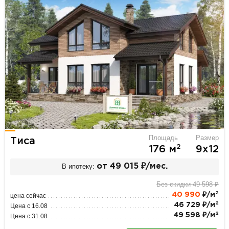
Площадь
Размер
Тиса
2
176 м
9х12
В ипотеку:
от 49 015 ₽/мес.
Без скидки 49 598 ₽
2
40 990
₽/м
цена сейчас
2
46 729 ₽/м
Цена с 16.08
2
49 598 ₽/м
Цена с 31.08