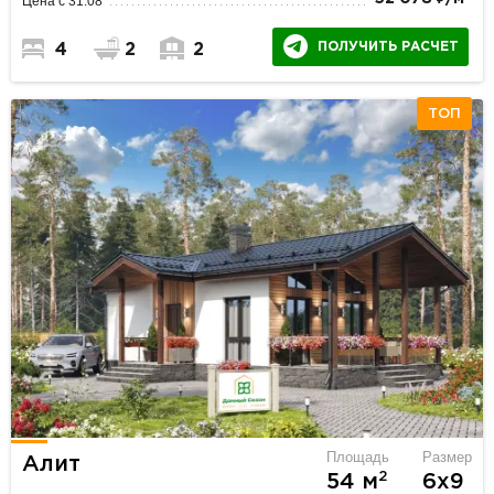
Цена с 31.08
ПОЛУЧИТЬ РАСЧЕТ
4
2
2
ТОП
Площадь
Размер
Алит
2
54 м
6х9