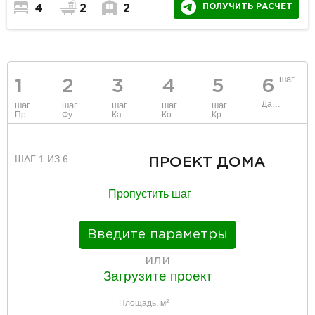
ПОЛУЧИТЬ РАСЧЕТ
4
2
2
шаг
1
2
3
4
5
6
Данные
шаг
шаг
шаг
шаг
шаг
Проект
Фундамент
Каркас и стены
Коммуникации
Крыша
ШАГ 1 ИЗ 6
ПРОЕКТ ДОМА
Пропустить шаг
Введите параметры
или
Загрузите проект
Площадь, м
2