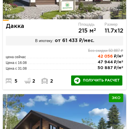
Площадь
Размер
Дакка
2
215 м
11.7х12
В ипотеку:
от 61 433 ₽/мес.
Без скидки 50 887 ₽
2
42 056
₽/м
цена сейчас
2
47 944 ₽/м
Цена с 16.08
2
50 887 ₽/м
Цена с 31.08
ПОЛУЧИТЬ РАСЧЕТ
5
2
2
ЭКО