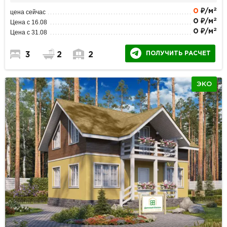
2
0
₽/м
цена сейчас
2
0 ₽/м
Цена с 16.08
2
0 ₽/м
Цена с 31.08
ПОЛУЧИТЬ РАСЧЕТ
3
2
2
ЭКО