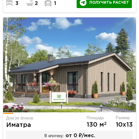
ПОЛУЧИТЬ РАСЧЕТ
3
2
1
Площадь
Размер
Дом из блоков
2
130 м
10х13
Иматра
В ипотеку:
от 0 ₽/мес.