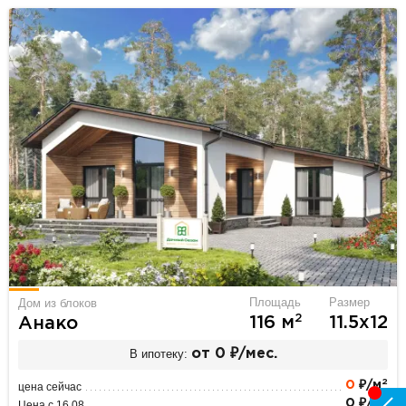
Площадь
Размер
Дом из блоков
2
116 м
11.5х12
Анако
В ипотеку:
от 0 ₽/мес.
2
0
₽/м
цена сейчас
2
0 ₽/м
Цена с 16.08