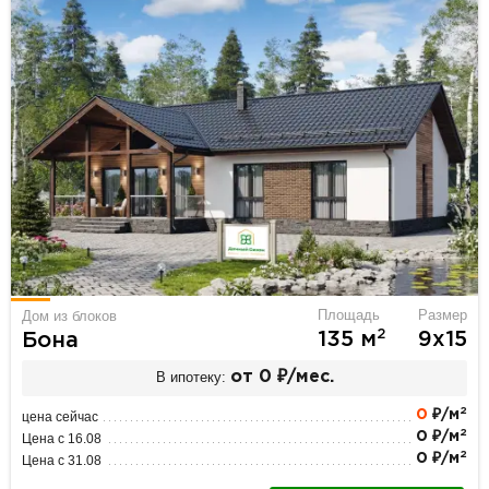
Площадь
Размер
Дом из блоков
2
135 м
9х15
Бона
В ипотеку:
от 0 ₽/мес.
2
0
₽/м
цена сейчас
2
0 ₽/м
Цена с 16.08
2
0 ₽/м
Цена с 31.08