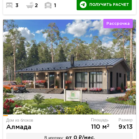
ПОЛУЧИТЬ РАСЧЕТ
3
2
1
Рассрочка
Площадь
Размер
Дом из блоков
2
110 м
9х13
Алмада
В ипотеку:
от 0 ₽/мес.