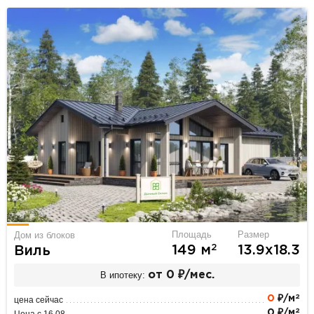
Площадь
Размер
Дом из блоков
2
149 м
13.9х18.3
Виль
В ипотеку:
от 0 ₽/мес.
2
0
₽/м
цена сейчас
2
0 ₽/м