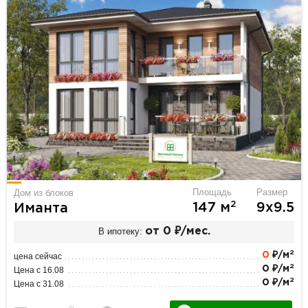
Площадь
Размер
Дом из блоков
2
147 м
9х9.5
Иманта
В ипотеку:
от 0 ₽/мес.
2
0
₽/м
цена сейчас
2
0 ₽/м
Цена с 16.08
2
0 ₽/м
Цена с 31.08