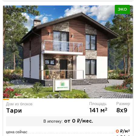
ЭКО
Площадь
Размер
Дом из блоков
2
141 м
8х9
Тари
В ипотеку:
от 0 ₽/мес.
2
0
₽/м
цена сейчас