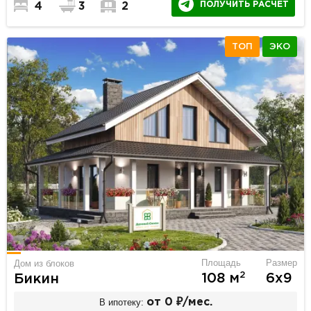
ПОЛУЧИТЬ РАСЧЕТ
4
3
2
ТОП
ЭКО
Площадь
Размер
Дом из блоков
2
108 м
6х9
Бикин
В ипотеку:
от 0 ₽/мес.