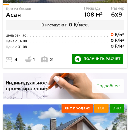
Площадь
Размер
Дом из блоков
2
108 м
6х9
Асан
В ипотеку:
от 0 ₽/мес.
2
0
₽/м
цена сейчас
2
0 ₽/м
Цена с 16.08
2
0 ₽/м
Цена с 31.08
ПОЛУЧИТЬ РАСЧЕТ
4
1
2
Индивидуальное
Подробнее
проектирование
Хит продаж!
ТОП
ЭКО