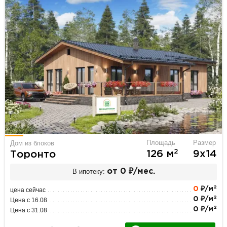
Площадь
Размер
Дом из блоков
2
126 м
9х14
Торонто
В ипотеку:
от 0 ₽/мес.
2
0
₽/м
цена сейчас
2
0 ₽/м
Цена с 16.08
2
0 ₽/м
Цена с 31.08