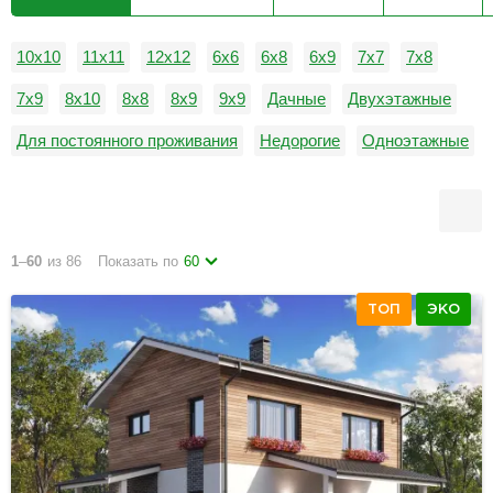
10х10
11х11
12х12
6х6
6х8
6х9
7х7
7х8
7х9
8х10
8х8
8х9
9х9
Дачные
Двухэтажные
Для постоянного проживания
Недорогие
Одноэтажные
1
–
60
из 86
Показать по
60
ТОП
ЭКО