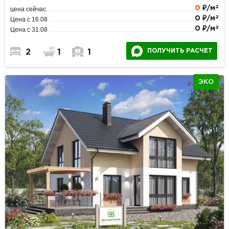
2
0
₽/м
цена сейчас
2
0 ₽/м
Цена с 16.08
2
0 ₽/м
Цена с 31.08
ПОЛУЧИТЬ РАСЧЕТ
2
1
1
ЭКО