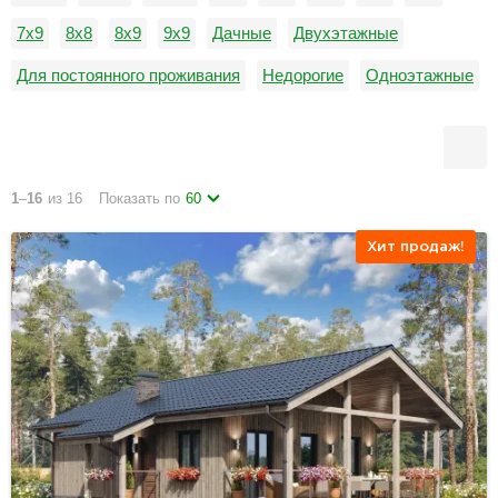
7х9
8х8
8х9
9х9
Дачные
Двухэтажные
Для постоянного проживания
Недорогие
Одноэтажные
С гаражом
1
–
16
из 16
Показать по
60
Хит продаж!