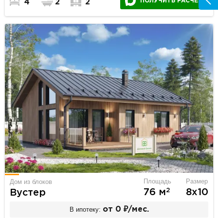
ПОЛУЧИТЬ РАСЧЕТ
4
2
2
Площадь
Размер
Дом из блоков
2
76 м
8х10
Вустер
В ипотеку:
от 0 ₽/мес.