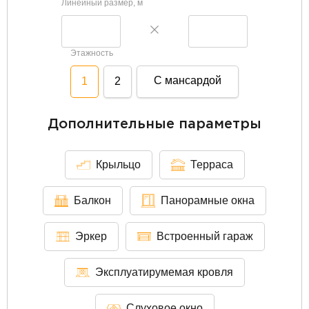
Линейный размер, м
Этажность
С мансардой
1
2
Дополнительные параметры
Крыльцо
Терраса
Балкон
Панорамные окна
Эркер
Встроенный гараж
Эксплуатирумемая кровля
Слуховое окно