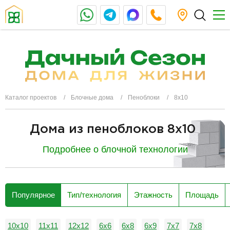
Каталог проектов
Блочные дома
Пеноблоки
8х10
Дома из пеноблоков 8x10
Подробнее о блочной технологии
разделитель
Популярное
Тип/технология
Этажность
Площадь
10х10
11х11
12х12
6х6
6х8
6х9
7х7
7х8