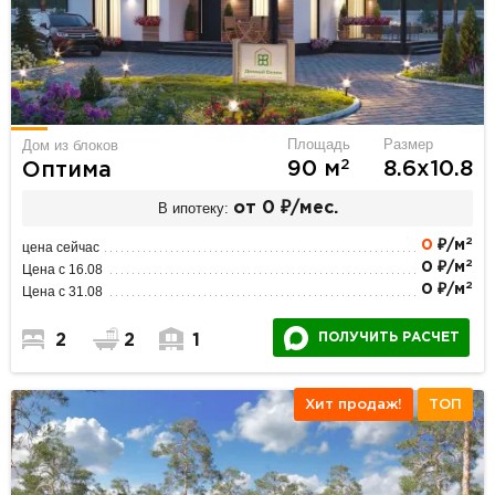
Площадь
Размер
Дом из блоков
2
90 м
8.6х10.8
Оптима
В ипотеку:
от 0 ₽/мес.
2
0
₽/м
цена сейчас
2
0 ₽/м
Цена с 16.08
2
0 ₽/м
Цена с 31.08
ПОЛУЧИТЬ РАСЧЕТ
2
2
1
Хит продаж!
ТОП