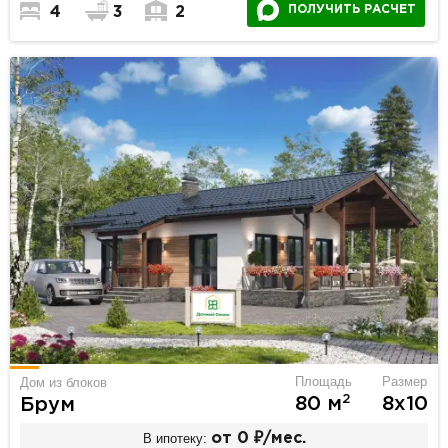
ПОЛУЧИТЬ РАСЧЕТ
4
3
2
Площадь
Размер
Дом из блоков
2
80 м
8х10
Брум
В ипотеку:
от 0 ₽/мес.