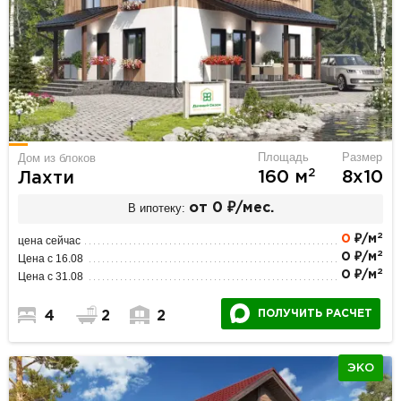
Площадь
Размер
Дом из блоков
2
160 м
8х10
Лахти
В ипотеку:
от 0 ₽/мес.
2
0
₽/м
цена сейчас
2
0 ₽/м
Цена с 16.08
2
0 ₽/м
Цена с 31.08
ПОЛУЧИТЬ РАСЧЕТ
4
2
2
ЭКО