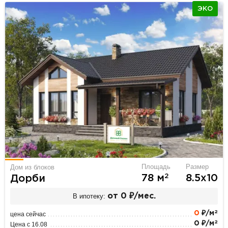
ЭКО
Площадь
Размер
Дом из блоков
2
78 м
8.5х10
Дорби
В ипотеку:
от 0 ₽/мес.
2
0
₽/м
цена сейчас
2
0 ₽/м
Цена с 16.08