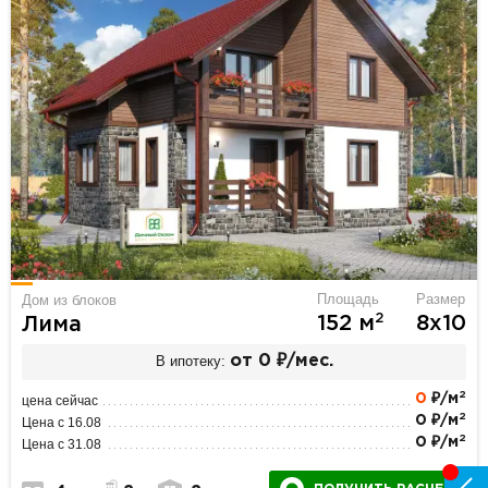
Площадь
Размер
Дом из блоков
2
152 м
8х10
Лима
В ипотеку:
от 0 ₽/мес.
2
0
₽/м
цена сейчас
2
0 ₽/м
Цена с 16.08
2
0 ₽/м
Цена с 31.08