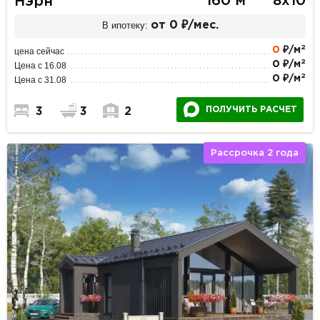
160 м
8х10
Нэрн
В ипотеку:
от 0 ₽/мес.
2
0
₽/м
цена сейчас
2
0 ₽/м
Цена с 16.08
2
0 ₽/м
Цена с 31.08
ПОЛУЧИТЬ РАСЧЕТ
3
3
2
Рассрочка 2 года