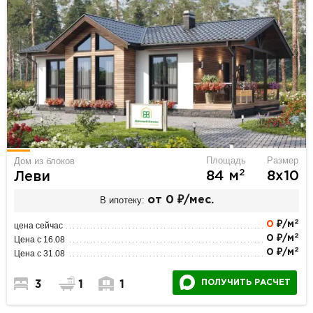
Площадь
Размер
Дом из блоков
2
84 м
8х10
Леви
В ипотеку:
от 0 ₽/мес.
2
0
₽/м
цена сейчас
2
0 ₽/м
Цена с 16.08
2
0 ₽/м
Цена с 31.08
ПОЛУЧИТЬ РАСЧЕТ
3
1
1