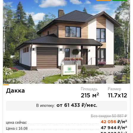
Площадь
Размер
Дакка
2
215 м
11.7х12
В ипотеку:
от 61 433 ₽/мес.
Без скидки 50 887 ₽
2
42 056
₽/м
цена сейчас
2
47 944 ₽/м
Цена с 16.08
2