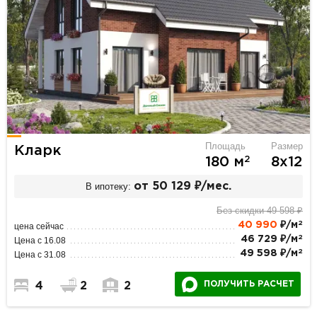
Площадь
Размер
Кларк
2
180 м
8х12
В ипотеку:
от 50 129 ₽/мес.
Без скидки 49 598 ₽
2
40 990
₽/м
цена сейчас
2
46 729 ₽/м
Цена с 16.08
2
49 598 ₽/м
Цена с 31.08
ПОЛУЧИТЬ РАСЧЕТ
4
2
2