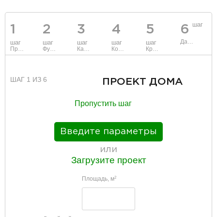
шаг
1
2
3
4
5
6
Данные
шаг
шаг
шаг
шаг
шаг
Проект
Фундамент
Каркас и стены
Коммуникации
Крыша
ШАГ 1 ИЗ 6
ПРОЕКТ ДОМА
Пропустить шаг
Введите параметры
или
Загрузите проект
Площадь, м
2