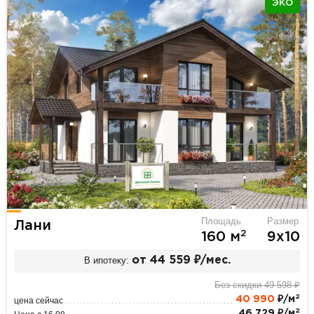
ЭКО
Площадь
Размер
Лани
2
160 м
9х10
В ипотеку:
от 44 559 ₽/мес.
Без скидки 49 598 ₽
2
40 990
₽/м
цена сейчас
2
46 729 ₽/м