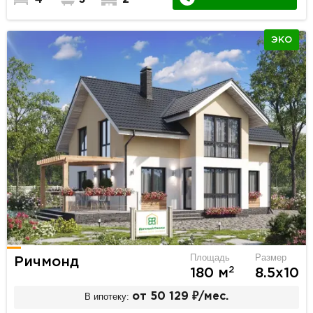
ЭКО
Площадь
Размер
Ричмонд
2
180 м
8.5х10
В ипотеку:
от 50 129 ₽/мес.