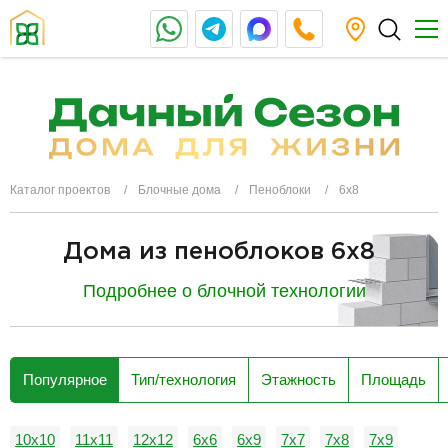
Каталог проектов
Блочные дома
Пеноблоки
6х8
Дома из пеноблоков 6x8
Подробнее о блочной технологии
разделитель
Популярное
Тип/технология
Этажность
Площадь
10х10
11х11
12х12
6х6
6х9
7х7
7х8
7х9