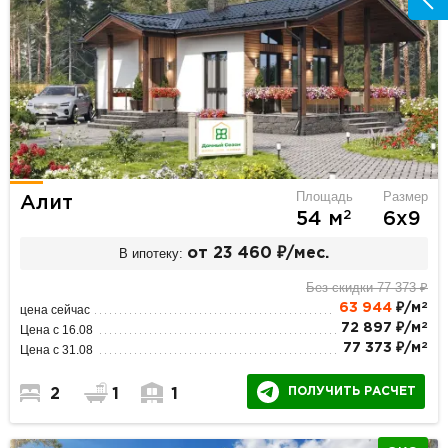
Площадь
Размер
Алит
2
54 м
6х9
В ипотеку:
от 23 460 ₽/мес.
Без скидки 77 373 ₽
2
63 944
₽/м
цена сейчас
2
72 897 ₽/м
Цена с 16.08
2
77 373 ₽/м
Цена с 31.08
ПОЛУЧИТЬ РАСЧЕТ
2
1
1