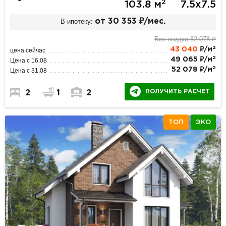
2
103.8 м
7.5х7.5
В ипотеку:
от 30 353 ₽/мес.
Без скидки 52 078 ₽
2
43 040
₽/м
цена сейчас
2
49 065 ₽/м
Цена с 16.08
2
52 078 ₽/м
Цена с 31.08
ПОЛУЧИТЬ РАСЧЕТ
2
1
2
ТОП
ЭКО