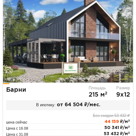
Площадь
Размер
Барни
2
215 м
9х12
В ипотеку:
от 64 504 ₽/мес.
Без скидки 53 432 ₽
2
44 159
₽/м
цена сейчас
2
50 341 ₽/м
Цена с 16.08
2
53 432 ₽/м
Цена с 31.08