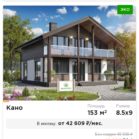
ЭКО
Площадь
Размер
Кано
2
153 м
8.5х9
В ипотеку:
от 42 609 ₽/мес.
Без скидки 49 598 ₽