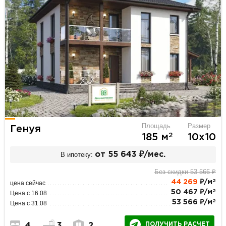
Площадь
Размер
Генуя
2
185 м
10х10
В ипотеку:
от 55 643 ₽/мес.
Без скидки 53 566 ₽
2
44 269
₽/м
цена сейчас
2
50 467 ₽/м
Цена с 16.08
2
53 566 ₽/м
Цена с 31.08
ПОЛУЧИТЬ РАСЧЕТ
4
3
2