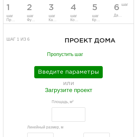
шаг
1
2
3
4
5
6
Данные
шаг
шаг
шаг
шаг
шаг
Проект
Фундамент
Каркас и стены
Коммуникации
Крыша
ШАГ 1 ИЗ 6
ПРОЕКТ ДОМА
Пропустить шаг
Введите параметры
или
Загрузите проект
Площадь, м
2
Линейный размер, м