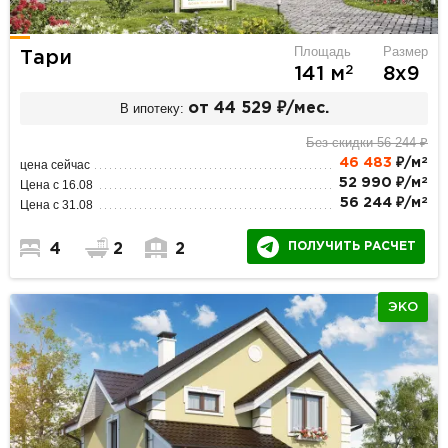
Площадь
Размер
Тари
2
141 м
8х9
В ипотеку:
от 44 529 ₽/мес.
Без скидки 56 244 ₽
2
46 483
₽/м
цена сейчас
2
52 990 ₽/м
Цена с 16.08
2
56 244 ₽/м
Цена с 31.08
ПОЛУЧИТЬ РАСЧЕТ
4
2
2
ЭКО