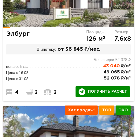
Площадь
Размер
Элбург
2
126 м
7.6х8
В ипотеку:
от 36 845 ₽/мес.
Без скидки 52 078 ₽
2
43 040
₽/м
цена сейчас
2
49 065 ₽/м
Цена с 16.08
2
52 078 ₽/м
Цена с 31.08
ПОЛУЧИТЬ РАСЧЕТ
4
2
2
Хит продаж!
ТОП
ЭКО