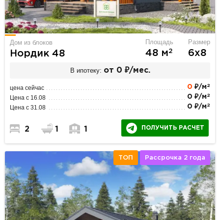
Площадь
Размер
Дом из блоков
2
48 м
6х8
Нордик 48
В ипотеку:
от 0 ₽/мес.
2
0
₽/м
цена сейчас
2
0 ₽/м
Цена с 16.08
2
0 ₽/м
Цена с 31.08
ПОЛУЧИТЬ РАСЧЕТ
2
1
1
ТОП
Рассрочка 2 года