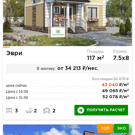
Площадь
Размер
Эври
2
117 м
7.5х8
В ипотеку:
от 34 213 ₽/мес.
Без скидки 52 078 ₽
2
43 040
₽/м
цена сейчас
2
49 065 ₽/м
Цена с 16.08
2
52 078 ₽/м
Цена с 31.08
ПОЛУЧИТЬ РАСЧЕТ
3
2
2
ТОП
ЭКО