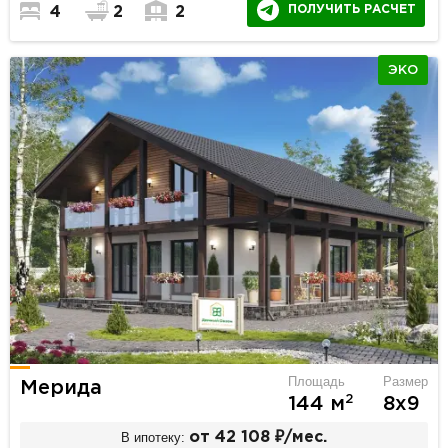
ПОЛУЧИТЬ РАСЧЕТ
4
2
2
ЭКО
Площадь
Размер
Мерида
2
144 м
8х9
В ипотеку:
от 42 108 ₽/мес.