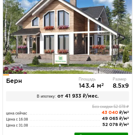
Площадь
Размер
Берн
2
143.4 м
8.5х9
В ипотеку:
от 41 933 ₽/мес.
Без скидки 52 078 ₽
2
43 040
₽/м
цена сейчас
2
49 065 ₽/м
Цена с 16.08
2
52 078 ₽/м
Цена с 31.08