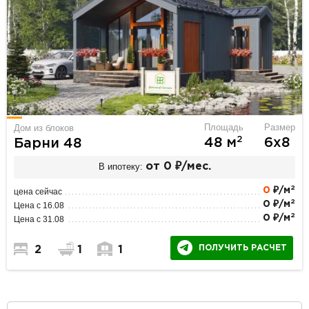
Площадь
Размер
Дом из блоков
2
48 м
6х8
Барни 48
В ипотеку:
от 0 ₽/мес.
2
0
₽/м
цена сейчас
2
0 ₽/м
Цена с 16.08
2
0 ₽/м
Цена с 31.08
ПОЛУЧИТЬ РАСЧЕТ
2
1
1