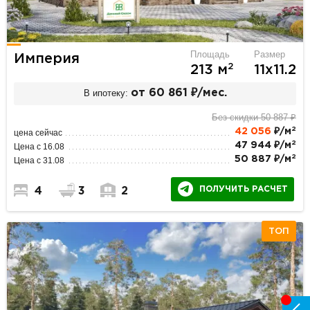
Площадь
Размер
Империя
2
213 м
11х11.2
В ипотеку:
от 60 861 ₽/мес.
Без скидки 50 887 ₽
2
42 056
₽/м
цена сейчас
2
47 944 ₽/м
Цена с 16.08
2
50 887 ₽/м
Цена с 31.08
ПОЛУЧИТЬ РАСЧЕТ
4
3
2
ТОП