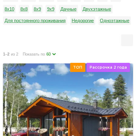
8х10
8х8
8х9
9х9
Дачные
Двухэтажные
Для постоянного проживания
Недорогие
Одноэтажные
С гаражом
1
–
2
из 2
Показать по
60
ТОП
Рассрочка 2 года