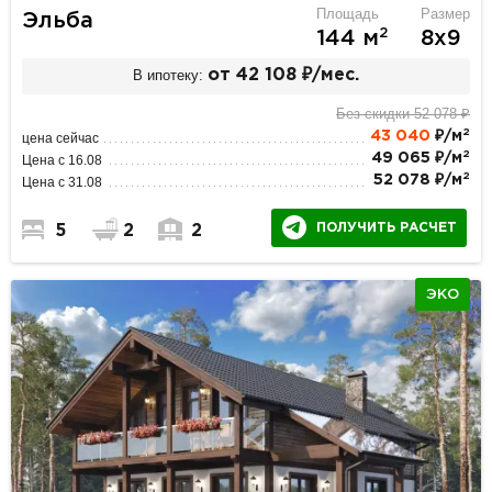
Площадь
Размер
Эльба
2
144 м
8х9
В ипотеку:
от 42 108 ₽/мес.
Без скидки 52 078 ₽
2
43 040
₽/м
цена сейчас
2
49 065 ₽/м
Цена с 16.08
2
52 078 ₽/м
Цена с 31.08
ПОЛУЧИТЬ РАСЧЕТ
5
2
2
ЭКО