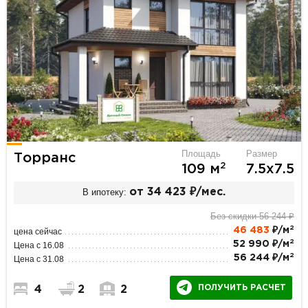
Площадь
Размер
Торранс
2
109 м
7.5х7.5
В ипотеку:
от 34 423 ₽/мес.
Без скидки 56 244 ₽
2
46 483
₽/м
цена сейчас
2
52 990 ₽/м
Цена с 16.08
2
56 244 ₽/м
Цена с 31.08
ПОЛУЧИТЬ РАСЧЕТ
4
2
2