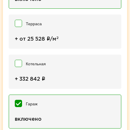
Терраса
2
i
+ от 25 528
/м
Котельная
i
+ 332 842
Гараж
включено