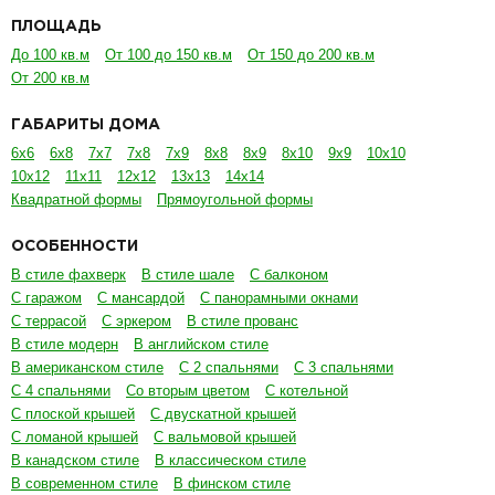
ПЛОЩАДЬ
До 100 кв.м
От 100 до 150 кв.м
От 150 до 200 кв.м
От 200 кв.м
ГАБАРИТЫ ДОМА
6х6
6х8
7х7
7х8
7х9
8х8
8х9
8х10
9х9
10х10
10х12
11х11
12х12
13х13
14х14
Квадратной формы
Прямоугольной формы
ОСОБЕННОСТИ
В стиле фахверк
В стиле шале
С балконом
С гаражом
С мансардой
С панорамными окнами
С террасой
С эркером
В стиле прованс
В стиле модерн
В английском стиле
В американском стиле
С 2 спальнями
С 3 спальнями
С 4 спальнями
Со вторым цветом
С котельной
С плоской крышей
С двускатной крышей
С ломаной крышей
С вальмовой крышей
В канадском стиле
В классическом стиле
В современном стиле
В финском стиле