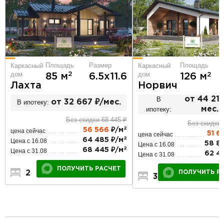
Площадь
Размер
Площадь
Каркасный
Каркасный
дом
дом
2
2
85 м
6.5х11.6
126 м
Лахта
Норвич
В
от 44 213
В ипотеку:
от 32 667 ₽/мес.
ипотеку:
мес.
Без скидки 68 445 ₽
Без скидки 
2
56 566
₽/м
цена сейчас
51 6
цена сейчас
2
64 485 ₽/м
Цена с 16.08
58 8
Цена с 16.08
2
68 445 ₽/м
Цена с 31.08
62 4
Цена с 31.08
ПОЛУЧИТЬ РАСЧЕТ
2
1
1
ПОЛУЧИТЬ Р
3
2
1