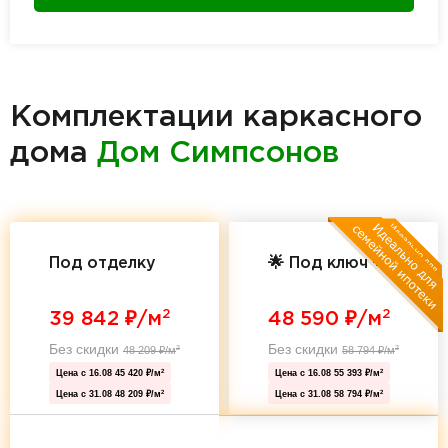
Комплектации каркасного
дома
Дом Симпсонов
Под отделку
🌟 Под ключ 🌟
2
2
39 842
₽/м
48 590
₽/м
Без скидки
Без скидки
48 209
₽/м
58 794
₽/м
2
2
Цена с 16.08
45 420 ₽/м
Цена с 16.08
55 393 ₽/м
2
2
Цена с 31.08
48 209 ₽/м
Цена с 31.08
58 794 ₽/м
2
2