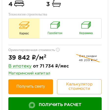
4
3
Технология строительства
Газобетон
Керамика
Каркас
Ориентировочная стоимость
i
2
Без скидки
i
39 842
/м
2
48 209
i
/м
i
В ипотеку
от 71 734
/мес
Материнский капитал
Калькулятор
Получить смету
стоимости
ПОЛУЧИТЬ РАСЧЕТ