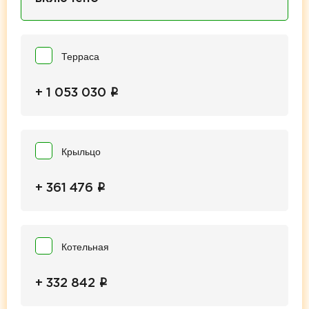
Терраса
i
+ 1 053 030
Крыльцо
i
+ 361 476
Котельная
i
+ 332 842