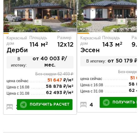
Площадь
Раз
Площадь
Размер
Каркасный
Каркасный
дом
дом
2
2
143 м
9.
114 м
12х12
Эссен
Дерби
В
от 40 003 ₽/
В ипотеку:
от 50 179 ₽/
ипотеку:
мес.
Без скидки
Без скидки 62 493 ₽
51 
цена сейчас
2
51 647
₽/м
цена сейчас
58 8
Цена с 16.08
2
58 878 ₽/м
Цена с 16.08
62 4
Цена с 31.08
2
62 493 ₽/м
Цена с 31.08
ПОЛУЧИТЬ Р
4
2
1
ПОЛУЧИТЬ РАСЧЕТ
3
2
1