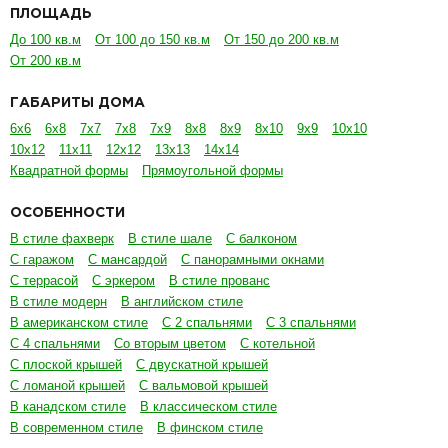
ПЛОЩАДЬ
До 100 кв.м
От 100 до 150 кв.м
От 150 до 200 кв.м
От 200 кв.м
ГАБАРИТЫ ДОМА
6х6
6х8
7х7
7х8
7х9
8х8
8х9
8х10
9х9
10х10
10х12
11х11
12х12
13х13
14х14
Квадратной формы
Прямоугольной формы
ОСОБЕННОСТИ
В стиле фахверк
В стиле шале
С балконом
С гаражом
С мансардой
С панорамными окнами
С террасой
С эркером
В стиле прованс
В стиле модерн
В английском стиле
В американском стиле
С 2 спальнями
С 3 спальнями
С 4 спальнями
Со вторым цветом
С котельной
С плоской крышей
С двускатной крышей
С ломаной крышей
С вальмовой крышей
В канадском стиле
В классическом стиле
В современном стиле
В финском стиле