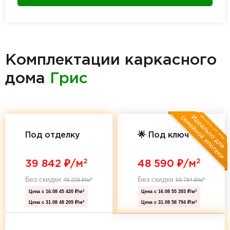
Комплектации каркасного
дома
Грис
Под отделку
🌟 Под ключ 🌟
2
2
39 842
₽/м
48 590
₽/м
Без скидки
Без скидки
48 209
₽/м
58 794
₽/м
2
2
Цена с 16.08
45 420 ₽/м
Цена с 16.08
55 393 ₽/м
2
2
Цена с 31.08
48 209 ₽/м
Цена с 31.08
58 794 ₽/м
2
2