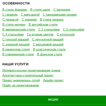
ОСОБЕННОСТИ
В стиле фахверк
В стиле шале
С балконом
С гаражом
С мансардой
С панорамными окнами
С террасой
С эркером
В стиле прованс
В стиле модерн
В английском стиле
В американском стиле
С 2 спальнями
С 3 спальнями
С 4 спальнями
Со вторым цветом
С котельной
С плоской крышей
С двускатной крышей
С ломаной крышей
С вальмовой крышей
В канадском стиле
В классическом стиле
В современном стиле
В финском стиле
НАШИ УСЛУГИ
Индивидуальное проектирование домов
Архитектурно-строительный проект
Проект инженерных сетей
Дизайн проект
Прайс на проектирование
АКЦИИ