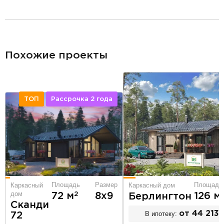
разделитель
Похожие проекты
ТОП
Рассрочка 2 года
Площадь
Размер
Площадь
Каркасный
Каркасный дом
дом
2
72 м
8х9
126 м
Берлингтон
Сканди
В ипотеку:
от 44 213 
72