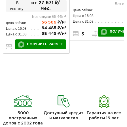
В
от 27 671 ₽/
Без ск
ипотеку:
мес.
цена сейчас
5
Цена с 16.08
Без скидки 68 445 ₽
6
Цена с 31.08
2
56 566
₽/м
цена сейчас
2
64 485 ₽/м
Цена с 16.08
ПОЛУЧИТ
2
68 445 ₽/м
3
2
1
Цена с 31.08
ПОЛУЧИТЬ РАСЧЕТ
2
1
1
5000
Доступный кредит
Гарантия на все
построенных
и маткапитал
работы 16 лет
домов с 2002 года