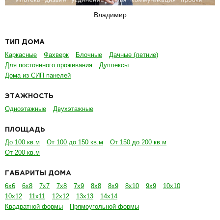
Владимир
ТИП ДОМА
Каркасные
Фахверк
Блочные
Дачные (летние)
Для постоянного проживания
Дуплексы
Дома из СИП панелей
ЭТАЖНОСТЬ
Одноэтажные
Двухэтажные
ПЛОЩАДЬ
До 100 кв.м
От 100 до 150 кв.м
От 150 до 200 кв.м
От 200 кв.м
ГАБАРИТЫ ДОМА
6х6
6х8
7х7
7х8
7х9
8х8
8х9
8х10
9х9
10х10
10х12
11х11
12х12
13х13
14х14
Квадратной формы
Прямоугольной формы