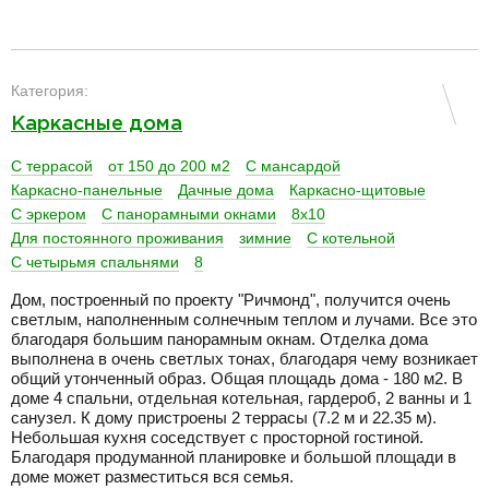
разделитель
Категория:
Каркасные дома
С террасой
от 150 до 200 м2
С мансардой
Каркасно-панельные
Дачные дома
Каркасно-щитовые
С эркером
С панорамными окнами
8х10
Для постоянного проживания
зимние
С котельной
С четырьмя спальнями
8
Дом, построенный по проекту "Ричмонд", получится очень
светлым, наполненным солнечным теплом и лучами. Все это
благодаря большим панорамным окнам. Отделка дома
выполнена в очень светлых тонах, благодаря чему возникает
общий утонченный образ. Общая площадь дома - 180 м2. В
доме 4 спальни, отдельная котельная, гардероб, 2 ванны и 1
санузел. К дому пристроены 2 террасы (7.2 м и 22.35 м).
Небольшая кухня соседствует с просторной гостиной.
Благодаря продуманной планировке и большой площади в
доме может разместиться вся семья.