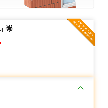
ч 🌟
2