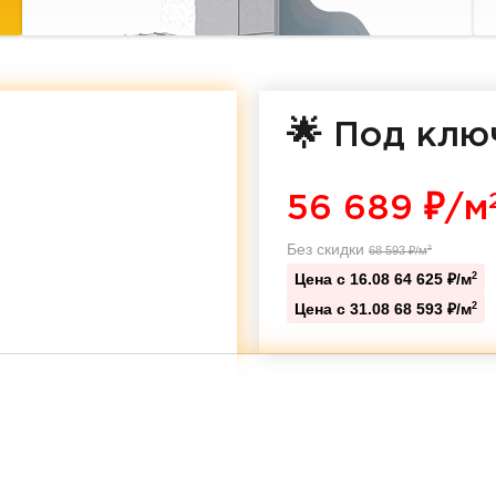
🌟 Под клю
56 689
₽/м
Без скидки
68 593
₽/м
2
Цена с 16.08
64 625 ₽/м
2
Цена с 31.08
68 593 ₽/м
2