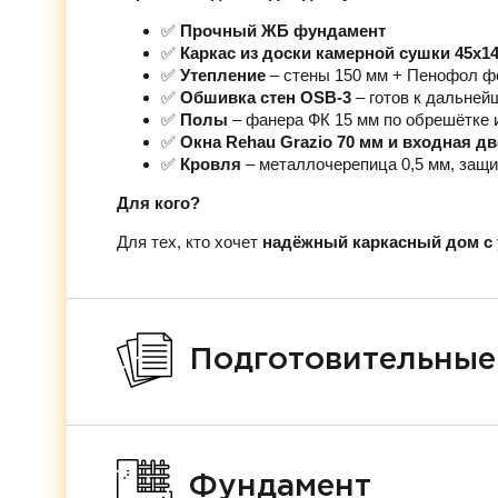
✅
Прочный ЖБ фундамент
✅
Каркас из доски камерной сушки 45х1
✅
Утепление
– стены 150 мм + Пенофол ф
✅
Обшивка стен OSB-3
– готов к дальней
✅
Полы
– фанера ФК 15 мм по обрешётке 
✅
Окна Rehau Grazio 70 мм и входная д
✅
Кровля
– металлочерепица 0,5 мм, защи
Для кого?
Для тех, кто хочет
надёжный каркасный дом с 
Подготовительные
Фундамент