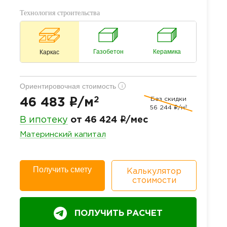
Технология строительства
Газобетон
Керамика
Каркас
Ориентировочная стоимость
i
2
Без скидки
i
46 483
/м
2
56 244
i
/м
i
В ипотеку
от 46 424
/мес
Материнский капитал
Получить смету
Калькулятор
стоимости
ПОЛУЧИТЬ РАСЧЕТ