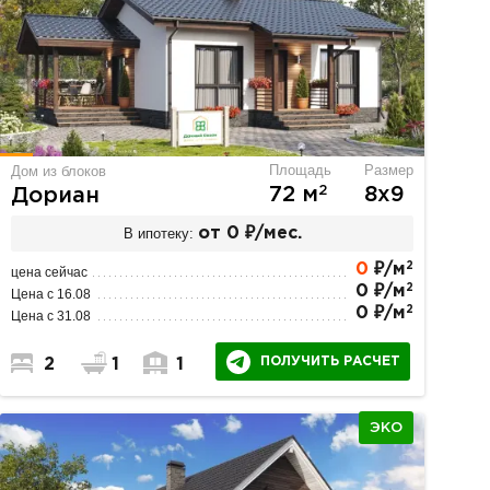
Площадь
Размер
Дом из блоков
2
72 м
8х9
Дориан
В ипотеку:
от 0 ₽/мес.
2
0
₽/м
цена сейчас
2
0 ₽/м
Цена с 16.08
2
0 ₽/м
Цена с 31.08
ПОЛУЧИТЬ РАСЧЕТ
2
1
1
ЭКО