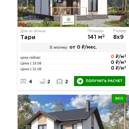
Площадь
Размер
Дом из блоков
2
141 м
8х9
Тари
В ипотеку:
от 0 ₽/мес.
2
0
₽/м
цена сейчас
2
0 ₽/м
Цена с 16.08
2
0 ₽/м
Цена с 31.08
ПОЛУЧИТЬ РАСЧЕТ
4
2
2
ЭКО