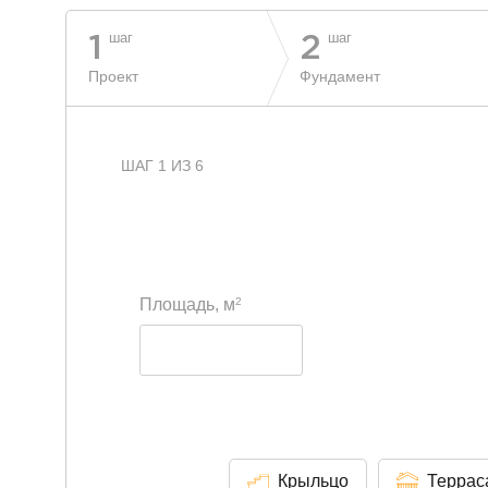
шаг
шаг
1
2
Проект
Фундамент
ШАГ 1 ИЗ 6
2
Площадь, м
Крыльцо
Террас