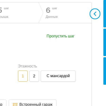
шаг
шаг
5
6
рыша
Данные
Пропустить шаг
Этажность
С мансардой
1
2
ер
Встроенный гараж