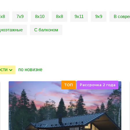
7х8
7х9
8х10
8х8
9х11
9х9
В совре
ноэтажные
С балконом
ости
по новизне
ТОП
Рассрочка 2 года