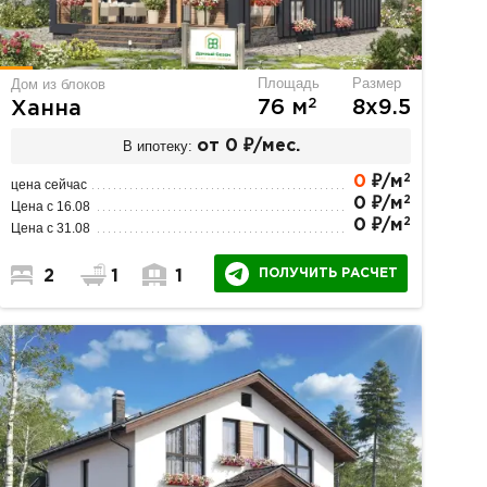
Площадь
Размер
Дом из блоков
2
76 м
8х9.5
Ханна
В ипотеку:
от 0 ₽/мес.
2
0
₽/м
цена сейчас
2
0 ₽/м
Цена с 16.08
2
0 ₽/м
Цена с 31.08
ПОЛУЧИТЬ РАСЧЕТ
2
1
1