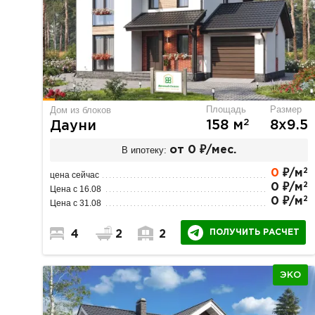
Площадь
Размер
Дом из блоков
2
158 м
8х9.5
Дауни
В ипотеку:
от 0 ₽/мес.
2
0
₽/м
цена сейчас
2
0 ₽/м
Цена с 16.08
2
0 ₽/м
Цена с 31.08
ПОЛУЧИТЬ РАСЧЕТ
4
2
2
ЭКО