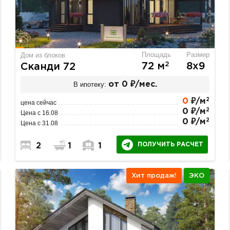
Площадь
Размер
Дом из блоков
2
72 м
8х9
Сканди 72
В ипотеку:
от 0 ₽/мес.
2
0
₽/м
цена сейчас
2
0 ₽/м
Цена с 16.08
2
0 ₽/м
Цена с 31.08
ПОЛУЧИТЬ РАСЧЕТ
2
1
1
Хит продаж!
ЭКО