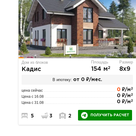
Площадь
Размер
Дом из блоков
2
154 м
8х9
Кадис
В ипотеку:
от 0 ₽/мес.
2
0
₽/м
цена сейчас
2
0 ₽/м
Цена с 16.08
2
0 ₽/м
Цена с 31.08
ПОЛУЧИТЬ РАСЧЕТ
5
3
2