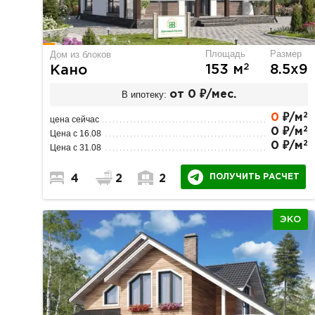
Площадь
Размер
Дом из блоков
2
153 м
8.5х9
Кано
В ипотеку:
от 0 ₽/мес.
2
0
₽/м
цена сейчас
2
0 ₽/м
Цена с 16.08
2
0 ₽/м
Цена с 31.08
ПОЛУЧИТЬ РАСЧЕТ
4
2
2
ЭКО