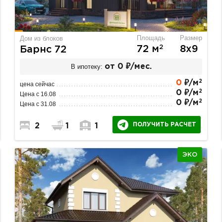
Площадь
Размер
Дом из блоков
2
72 м
8х9
Барнс 72
В ипотеку:
от 0 ₽/мес.
2
0
₽/м
цена сейчас
2
0 ₽/м
Цена с 16.08
2
0 ₽/м
Цена с 31.08
ПОЛУЧИТЬ РАСЧЕТ
2
1
1
ЭКО