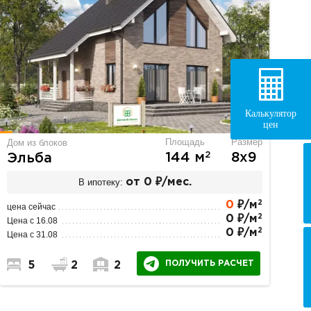
Калькулятор
цен
Площадь
Размер
Дом из блоков
2
144 м
8х9
Эльба
В ипотеку:
от 0 ₽/мес.
2
0
₽/м
цена сейчас
2
0 ₽/м
Цена с 16.08
2
0 ₽/м
Цена с 31.08
ПОЛУЧИТЬ РАСЧЕТ
5
2
2