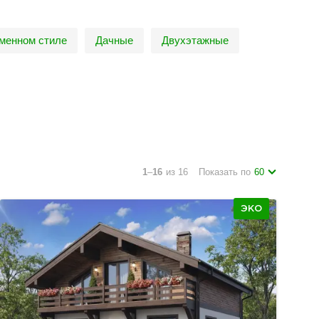
менном стиле
Дачные
Двухэтажные
1
–
16
из 16
Показать по
60
ЭКО