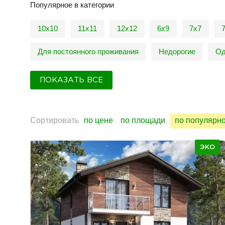
Популярное в категории
10х10
11х11
12х12
6х9
7х7
Для постоянного проживания
Недорогие
Од
ПОКАЗАТЬ ВСЕ
Сортировать
по цене
по площади
по популярн
ЭКО