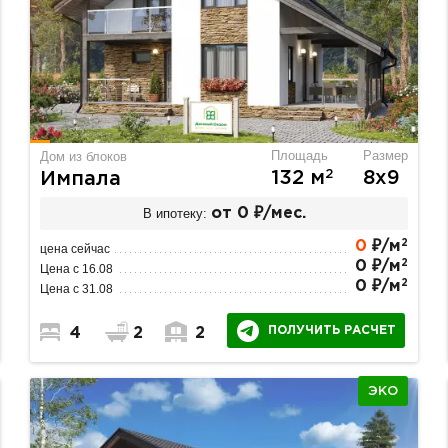
Площадь
Размер
Дом из блоков
2
132 м
8х9
Импала
В ипотеку:
от 0 ₽/мес.
2
0
₽/м
цена сейчас
2
0 ₽/м
Цена с 16.08
2
0 ₽/м
Цена с 31.08
ПОЛУЧИТЬ РАСЧЕТ
4
2
2
ЭКО